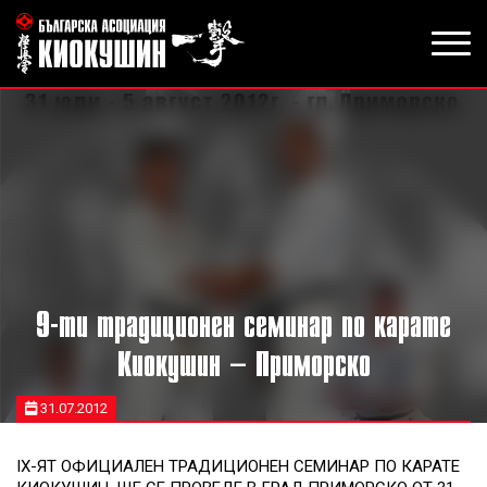
9-ти традиционен семинар по карате
Киокушин – Приморско
31.07.2012
ІХ-ЯТ ОФИЦИАЛЕН ТРАДИЦИОНЕН СЕМИНАР ПО КАРАТЕ