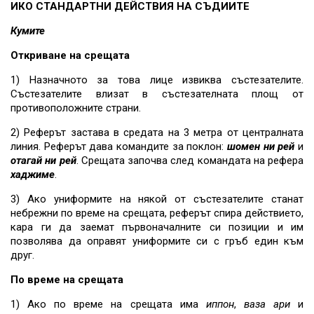
ИКО СТАНДАРТНИ ДЕЙСТВИЯ НА СЪДИИТЕ
Кумите
Откриване на срещата
1) Назначното за това лице извиква състезателите.
Състезателите влизат в състезателната площ от
противоположните страни.
2) Реферът застава в средата на 3 метра от централната
линия. Реферът дава командите за поклон:
шомен ни рей
и
отагай ни рей
. Срещата започва след командата на рефера
хаджиме
.
3) Ако униформите на някой от състезателите станат
небрежни по време на срещата, реферът спира действието,
кара ги да заемат първоначалните си позиции и им
позволява да оправят униформите си с гръб един към
друг.
По време на срещата
1) Ако по време на срещата има
иппон
,
ваза ари
и