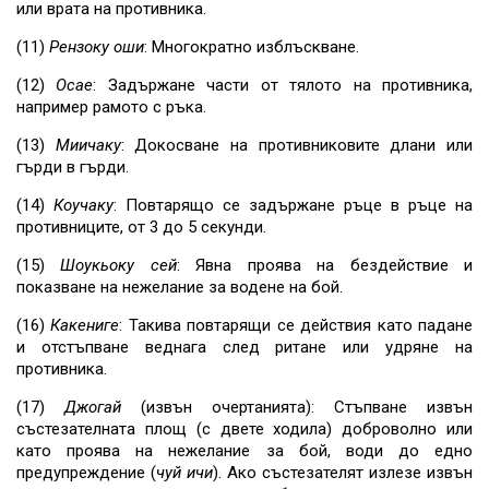
или врата на противника.
(11)
Рензоку
оши
: Многократно изблъскване.
(12)
Осае
: Задържане части от тялото на противника,
например рамото с ръка.
(13)
Миичаку
: Докосване на противниковите длани или
гърди в гърди.
(14)
Коучаку
: Повтарящо се задържане ръце в ръце на
противниците, от 3 до 5 секунди.
(15)
Шоукьоку сей
: Явна проява на бездействие и
показване на нежелание за водене на бой.
(16)
Какениге
: Такива повтарящи се действия като падане
и отстъпване веднага след ритане или удряне на
противника.
(17)
Джогай
(извън очертанията): Стъпване извън
състезателната площ (с двете ходила) доброволно или
като проява на нежелание за бой, води до едно
предупреждение (
чуй ичи
). Ако състезателят излезе извън