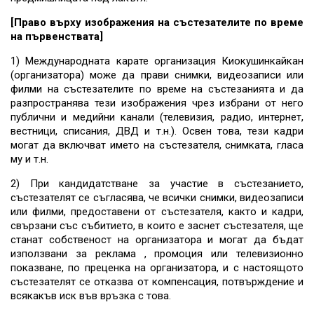
[Право върху изображения на състезателите по време
на първенствата]
1) Международната карате организация Киокушинкайкан
(организатора) може да прави снимки, видеозаписи или
филми на състезателите по време на състезанията и да
разпространява тези изображения чрез избрани от него
публични и медийни канали (телевизия, радио, интернет,
вестници, списания, ДВД и т.н.). Освен това, тези кадри
могат да включват името на състезателя, снимката, гласа
му и т.н.
2) При кандидатстване за участие в състезанието,
състезателят се съгласява, че всички снимки, видеозаписи
или филми, предоставени от състезателя, както и кадри,
свързани със събитието, в които е заснет състезателя, ще
станат собственост на организатора и могат да бъдат
използвани за реклама , промоция или телевизионно
показване, по преценка на организатора, и с настоящото
състезателят се отказва от компенсация, потвърждение и
всякакъв иск във връзка с това.