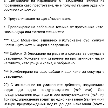
а. Симулиране на нараняване от забранена техника на
противника като преструване, че е получил
ганмен оуда
или
кинтеки
ено
когеки.
б. Преувеличаване на щета/нараняване.
в. Провокиране на забранена техника от противника като
ганмен оуда
или
кинтеки
ено
когеки.
***
Оши
: Моментно единично изблъскване със
сейкен
,
шотей
,
шуто
,
коте
и
хиджи
е разрешено.
***
Сабаки
: Отблъскване на ръцете и краката за секунда е
разрешено. Усукване или хвърляне на противникови части
на тялото, като ръце и крака, е забранено.
*** Комбиниране на
оши
,
сабаки
и
аши
каке
за секунда е
разрешено.
20) С изключение на умишлените действия, нарушенията
водят до едно предупреждение (
чуй ичи
). Две
предупреждения водят до второ предупреждение (
чуй ни
).
Три предупреждения водят до едно наказание (
гентен ичи
).
Четири предупреждения водят до две наказания (
гентен