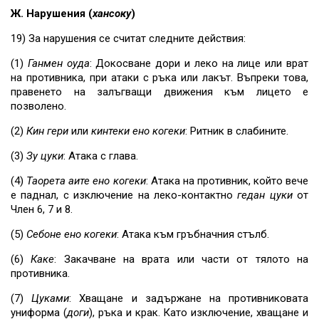
Ж. Нарушения (
хансоку
)
19) За нарушения се считат следните действия:
(1)
Ганмен
оуда
: Докосване дори и леко на лице или врат
на противника, при атаки с ръка или лакът. Въпреки това,
правенето на залъгващи движения към лицето е
позволено.
(2)
Кин
гери
или
кинтеки
ено
когеки
: Ритник в слабините.
(3)
Зу
цуки
: Атака с глава.
(4)
Таорета
аите
ено
когеки
: Атака на противник, който вече
е паднал, с изключение на леко-контактно
гедан
цуки
от
Член 6, 7 и 8.
(5)
Себоне ено когеки
: Атака към гръбначния стълб.
(6)
Каке
: Закачване на врата или части от тялото на
противника.
(7)
Цуками
: Хващане и задържане на противниковата
униформа (
доги
), ръка и крак. Като изключение, хващане и