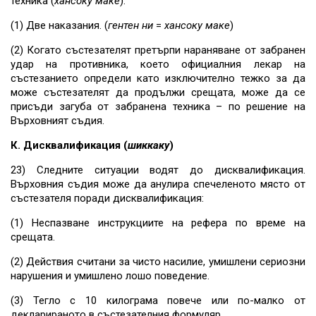
техника (
хансоку маке
):
(1) Две наказания. (
гентен ни
=
хансоку маке
)
(2) Когато състезателят претърпи нараняване от забранен
удар на противника, което официалния лекар на
състезанието определи като изключително тежко за да
може състезателят да продължи срещата, може да се
присъди загуба от забранена техника – по решение на
Върховният съдия.
К. Дисквалификация (
шиккаку
)
23) Следните ситуации водят до дисквалификация.
Върховния съдия може да анулира спечеленото място от
състезателя поради дисквалификация:
(1) Неспазване инструкциите на рефера по време на
срещата.
(2) Действия считани за чисто насилие, умишлени сериозни
нарушения и умишлено лошо поведение.
(3) Тегло с 10 килограма повече или по-малко от
декларираното в състезателния формуляр.