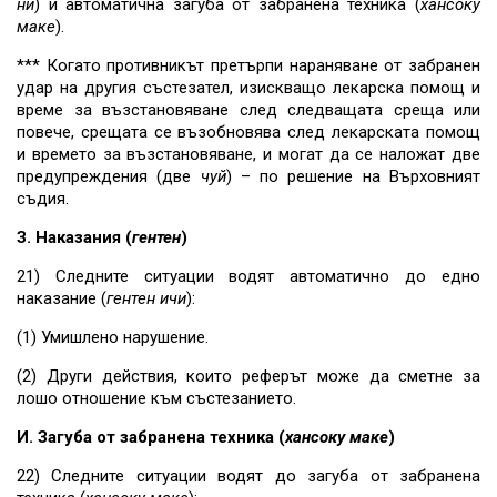
ни
) и автоматична загуба от забранена техника (
хансоку
маке
).
*** Когато противникът претърпи нараняване от забранен
удар на другия състезател, изискващо лекарска помощ и
време за възстановяване след следващата среща или
повече, срещата се възобновява след лекарската помощ
и времето за възстановяване, и могат да се наложат две
предупреждения (две
чуй
) – по решение на Върховният
съдия.
З. Наказания (
гентен
)
21) Следните ситуации водят автоматично до едно
наказание (
гентен ичи
):
(1) Умишлено нарушение.
(2) Други действия, които реферът може да сметне за
лошо отношение към състезанието.
И. Загуба от забранена техника (
хансоку маке
)
22) Следните ситуации водят до загуба от забранена