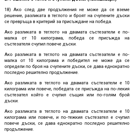
18) Ако след две продължения не може да се вземе
решение, разликата в теглото и броят на счупените дъски
се превръща в критерий за присъждане на победа.
Ако разликата в теглото на двамата състезатели е по-
малка от 10 килограма, победа се присъжда на
състезателя счупил повече дъски.
Ако разликата в теглото на двамата състезатели е по-
малка от 10 килограма и победител не може да се
определи по броя на счупените дъски, се дава еднократно
последно решително продължение.
Ако разликата в теглото на двамата състезатели е 10
килограма или повече, победата се присъжда на по-лекия
състезател който е счупил същия или по-голям брой
дъски.
Ако разликата в теглото на двамата състезатели е 10
килограма или повече, и по-тежкия състезател е счупил
повече дъски, се дава еднократно последно решително
продължение.