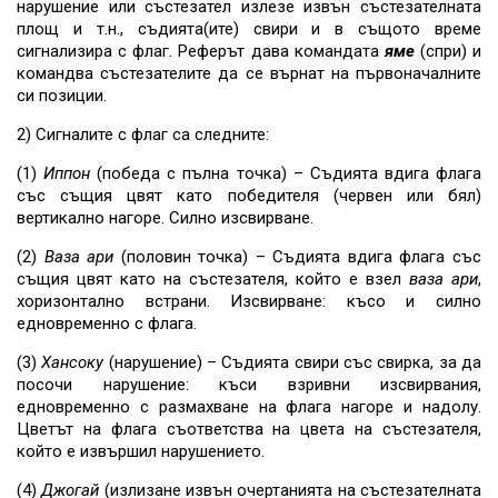
нарушение или състезател излезе извън състезателната
площ и т.н., съдията(ите) свири и в същото време
сигнализира с флаг. Реферът дава командата
яме
(спри) и
командва състезателите да се върнат на първоначалните
си позиции.
2) Сигналите с флаг са следните:
(1)
Иппон
(победа с пълна точка) – Съдията вдига флага
със същия цвят като победителя (червен или бял)
вертикално нагоре. Силно изсвирване.
(2)
Ваза ари
(половин точка) – Съдията вдига флага със
същия цвят като на състезателя, който е взел
ваза ари
,
хоризонтално встрани. Изсвирване: късо и силно
едновременно с флага.
(3)
Хансоку
(нарушение) – Съдията свири със свирка, за да
посочи нарушение: къси взривни изсвирвания,
едновременно с размахване на флага нагоре и надолу.
Цветът на флага съответства на цвета на състезателя,
който е извършил нарушението.
(4)
Джогай
(излизане извън очертанията на състезателната