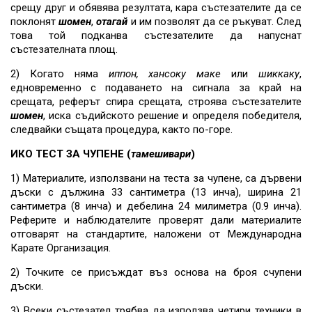
срещу друг и обявява резултата, кара състезателите да се
поклонят
шомен
,
отагай
и им позволят да се ръкуват. След
това той подканва състезателите да напуснат
състезателната площ.
2) Когато няма
иппон,
хансоку маке
или
шиккаку
,
едновременно с подаването на сигнала за край на
срещата, реферът спира срещата, строява състезателите
шомен
, иска съдийското решение и определя победителя,
следвайки същата процедура, както по-горе.
ИКО ТЕСТ ЗА ЧУПЕНЕ (
тамешивари
)
1) Материалите, използвани на теста за чупене, са дървени
дъски с дължина 33 сантиметра (13 инча), ширина 21
сантиметра (8 инча) и дебелина 24 милиметра (0.9 инча).
Реферите и наблюдателите проверят дали материалите
отговарят на стандартите, наложени от Международна
Карате Организация.
2) Точките се присъждат въз основа на броя счупени
дъски.
3) Всеки състезател трябва да използва четири техники в