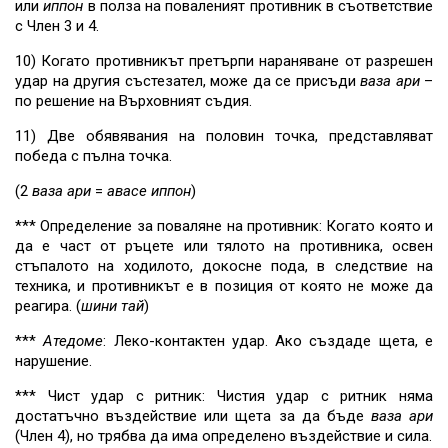
или
иппон
в полза на поваленият противник в съответствие
с Член 3 и 4.
10) Когато противникът претърпи нараняване от разрешен
удар на другия състезател, може да се присъди
ваза ари
–
по решение на Върховният съдия.
11) Две обявявания на половин точка, представляват
победа с пълна точка.
(2
ваза ари
=
авасе
иппон
)
*** Определение за поваляне на противник: Когато която и
да е част от ръцете или тялото на противника, освен
стъпалото на ходилото, докосне пода, в следствие на
техника, и противникът е в позиция от която не може да
реагира. (
шини
тай
)
***
Атедоме
: Леко-контактен удар. Ако създаде щета, е
нарушение.
*** Чист удар с ритник: Чистия удар с ритник няма
достатъчно въздействие или щета за да бъде
ваза ари
(Член 4), но трябва да има определено въздействие и сила.