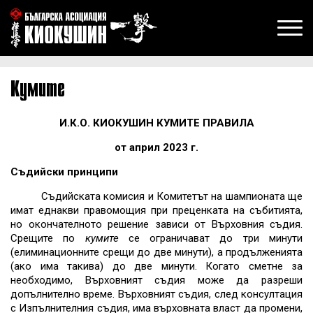
Кумите
И.К.О. КИОКУШИН КУМИТЕ ПРАВИЛА
от април 2023 г.
Съдийски принципи
Съдийската комисия и Комитетът на шампионата ще
имат еднакви правомощия при преценката на събитията,
но окончателното решение зависи от Върховния съдия.
Срещите по
кумите
се ограничават до три минути
(елиминационните срещи до две минути), а продълженията
(ако има такива) до две минути. Когато сметне за
необходимо, Върховният съдия може да разреши
допълнително време. Върховният съдия, след консултация
с Изпълнителния съдия, има върховната власт да промени,