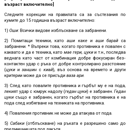
възраст включително]
Следните корекции на правилата са за състезания по
кумите
до 15 годишна възраст включително:
1)
Оши
: Всички видове изблъскване са забранени.
2) Помитащи техники, като
аши каке
и
аши барай
са
забранени. * Въпреки това, когато противника е повален с
каквато и да е техника, като
мае гери
,
цуки
и т.н., последва
веднага като част от комбинация добре фокусиран без-
контактен удар с ръка от добре контролирано разстояние
(
цуки
и
заншин
с
киай
), въз основа на времето и други
критерии може да се присъди
ваза ари
.
3) След като повалите противника и гърбът му е на пода,
лекият удар с юмрук надолу (
гедан цуки
) е забранен.
Гедан
цуки
също е забранен, когато гърбът на противника е на
пода след избягване на техниката на противника.
4) Поваления противник не може да атакува от пода.
5)
Сабаки
(отблъскване) на ръката е разрешено само до
предмишницата под лакътя.