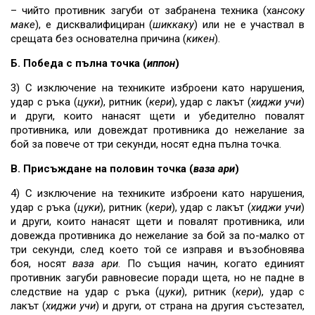
– чийто противник загуби от забранена техника (ха
нсоку
маке
), е дисквалифициран (
шиккаку
) или не е участвал в
срещата без основателна причина (
кикен
).
Б. Победа с пълна точка (
иппон
)
3) С изключение на техниките изброени като нарушения,
удар с ръка (
цуки
), ритник (
кери
), удар с лакът (
хиджи учи
)
и други, които нанасят щети и убедително повалят
противника, или довеждат противника до нежелание за
бой за повече от три секунди, носят една пълна точка.
В. Присъждане на половин точка (
ваза ари
)
4) С изключение на техниките изброени като нарушения,
удар с ръка (
цуки
), ритник (
кери
), удар с лакът (
хиджи учи
)
и други, които нанасят щети и повалят противника, или
довежда противника до нежелание за бой за по-малко от
три секунди, след което той се изправя и възобновява
боя, носят
ваза ари
. По същия начин, когато единият
противник загуби равновесие поради щета, но не падне в
следствие на удар с ръка (
цуки
), ритник (
кери
), удар с
лакът (
хиджи учи
) и други, от страна на другия състезател,