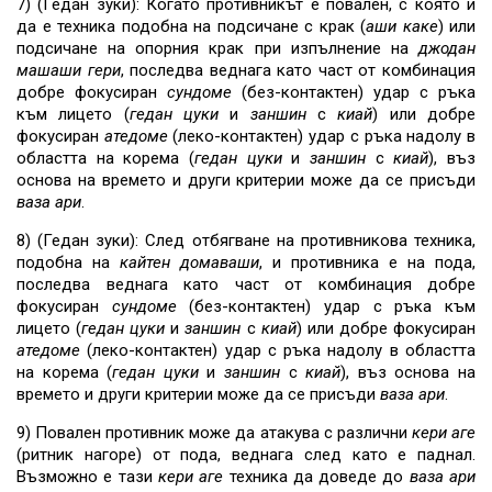
7) (Гедан зуки): Когато противникът е повален, с която и
да е техника подобна на подсичане с крак (
аши
каке
) или
подсичане на опорния крак при изпълнение на
джодан
машаши
гери
, последва веднага като част от комбинация
добре фокусиран
сундоме
(без-контактен) удар с ръка
към лицето (
гедан
цуки
и
заншин
с
киай
) или добре
фокусиран
атедоме
(леко-контактен) удар с ръка надолу в
областта на корема (
гедан
цуки
и
заншин
с
киай
), въз
основа на времето и други критерии може да се присъди
ваза ари
.
8) (Гедан зуки): След отбягване на противникова техника,
подобна на
кайтен
домаваши
, и противника е на пода,
последва веднага като част от комбинация добре
фокусиран
сундоме
(без-контактен) удар с ръка към
лицето (
гедан
цуки
и
заншин
с
киай
) или добре фокусиран
атедоме
(леко-контактен) удар с ръка надолу в областта
на корема (
гедан
цуки
и
заншин
с
киай
), въз основа на
времето и други критерии може да се присъди
ваза ари
.
9) Повален противник може да атакува с различни
кери аге
(ритник нагоре) от пода, веднага след като е паднал.
Възможно е тази
кери аге
техника да доведе до
ваза ари