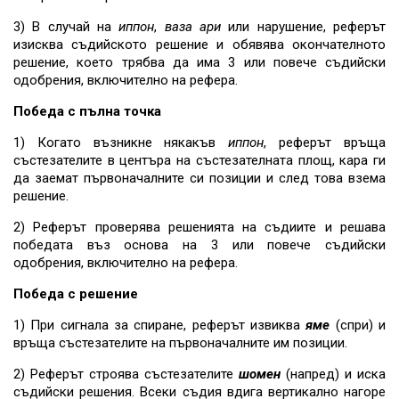
3) В случай на
иппон
,
ваза ари
или нарушение, реферът
изисква съдийското решение и обявява окончателното
решение, което трябва да има 3 или повече съдийски
одобрения, включително на рефера.
Победа с пълна точка
1) Когато възникне някакъв
иппон
, реферът връща
състезателите в центъра на състезателната площ, кара ги
да заемат първоначалните си позиции и след това взема
решение.
2) Реферът проверява решенията на съдиите и решава
победата въз основа на 3 или повече съдийски
одобрения, включително на рефера.
Победа с решение
1) При сигнала за спиране, реферът извиква
яме
(спри) и
връща състезателите на първоначалните им позиции.
2) Реферът строява състезателите
шомен
(напред) и иска
съдийски решения. Всеки съдия вдига вертикално нагоре