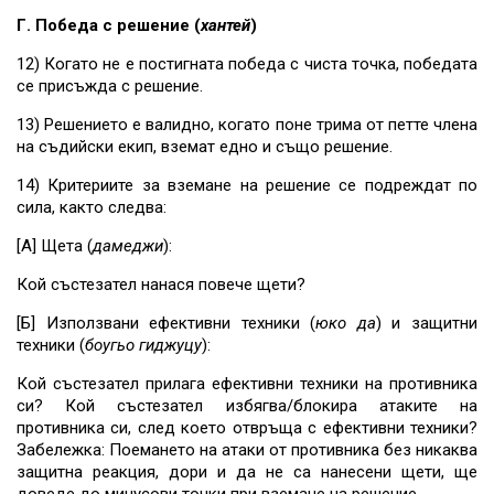
Г. Победа с решение (
хантей
)
12) Когато не е постигната победа с чиста точка, победата
се присъжда с решение.
13) Решението е валидно, когато поне трима от петте члена
на съдийски екип, вземат едно и също решение.
14) Критериите за вземане на решение се подреждат по
сила, както следва:
[A] Щета (
дамеджи
):
Кой състезател нанася повече щети?
[Б] Използвани ефективни техники (
юко
да
) и защитни
техники (
боугьо гиджуцу
):
Кой състезател прилага ефективни техники на противника
си? Кой състезател избягва/блокира атаките на
противника си, след което отвръща с ефективни техники?
Забележка: Поемането на атаки от противника без никаква
защитна реакция, дори и да не са нанесени щети, ще