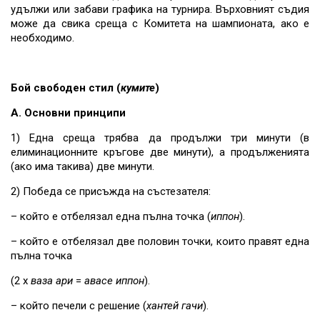
удължи или забави графика на турнира. Върховният съдия
може да свика среща с Комитета на шампионата, ако е
необходимо.
Бой свободен стил (
кумите
)
А. Основни принципи
1) Една среща трябва да продължи три минути (в
елиминационните кръгове две минути), а продълженията
(ако има такива) две минути.
2) Победа се присъжда на състезателя:
– който е отбелязал една пълна точка (
иппон
).
– който е отбелязал две половин точки, които правят една
пълна точка
(2 х
ваза ари
=
авасе иппон
).
– който печели с решение (
хантей гачи
).