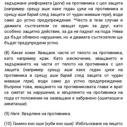
задържане униформата (
доги
) на противника с цел защита
(например срещу
аши
каке
гедан
цуки
на противника и
срещу
аши
барай
след защита от
чудан
маваши
гери
), води
само до устно предупреждение. *Често в тези случаи и
двамата състезатели се хващат един за друг, като
особено защитно действие, за да не паднат на пода. Няма
да бъде обявено нарушение, но и двамата състезатели ще
бъдат предупредени устно.
(8)
Какае
коми
: Хващане части от тялото на противника,
като например крак. Като изключение, хващането и
задържането на части от тялото на противника с цел
защита (например срещу
аши
каке
гедан
цуки
на
противника и срещу
аши
барай
след защита от
чудан
маваши
гери
), води само до устно предупреждение.
Въпреки това, хващането на противниковата глава и врат
се смятат за нарушения, и хвърлянето на противника на
пода от положение на захващане е забранено (
ошитаоши
и
хикитаоши
)
(9)
Наге
: Хвърляне на противника.
(10)
Ганмен
ено
оши
(
куби
ено
оши)
: Изблъскване на лицето