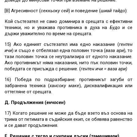
доведе до минусови точки при вземане на решение.
[В] Агресивност (
секкьоку сей
) и поведение (
шиай тайдо
):
Кой състезател не само доминира в срещата с ефективни
техники, но и уважава противника в духа на
Будо
и се
държи уважително по време на срещата.
15) Ако единият състезател има едно наказание (
гентен
ичи
) и също е отбелязал една половин точка (
ваза ари
), то
тази половин точка се неутрализира от едното наказание.
Ако противникът няма наказания, нито пък половин точки,
победата се присъжда с решение. (
гентен
ичи =
ваза ари)
16) Победа по подразбиране: противникът загуби от
забранена техника (
хансоку маке
), дисквалификация или
оттегляне от срещата.
Д. Продължения (
енчосен
)
17) Когато решение не може да бъде взето въз основа на
трима от петимата в съдийския екип, се обявява равенство
и се дават продължения.
Е. Решение с тегло и счупени дъски (
тамешивари
)