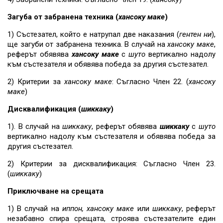
Загуба от забранена техника (
хансоку маке
)
1) Състезател, който е натрупал две наказания (
гентен ни
),
ще загуби от забранена техника. В случай на
хансоку маке
,
реферът обявява
хансоку маке
с
шуто
вертикално надолу
към състезателя и обявява победа за другия състезател.
2) Критерии за
хансоку маке
: Съгласно Член 22. (
хансоку
маке
)
Дисквалификация (
шиккаку
)
1). В случай на
шиккаку
, реферът обявява
шиккаку
с
шуто
вертикално надолу към състезателя и обявява победа за
другия състезател.
2) Критерии за дисквалификация: Съгласно Член 23.
(
шиккаку
)
Приключване на срещата
1) В случай на
иппон,
хансоку маке
или
шиккаку
, реферът
незабавно спира срещата, строява състезателите един