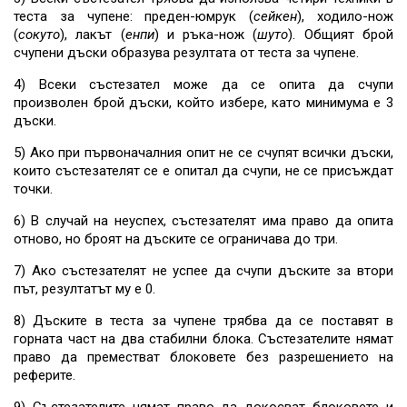
теста за чупене: преден-юмрук (
сейкен
), ходило-нож
(
сокуто
), лакът (
енпи
) и ръка-нож (
шуто
). Общият брой
счупени дъски образува резултата от теста за чупене.
4) Всеки състезател може да се опита да счупи
произволен брой дъски, който избере, като минимума е 3
дъски.
5) Ако при първоначалния опит не се счупят всички дъски,
които състезателят се е опитал да счупи, не се присъждат
точки.
6) В случай на неуспех, състезателят има право да опита
отново, но броят на дъските се ограничава до три.
7) Ако състезателят не успее да счупи дъските за втори
път, резултатът му е 0.
8) Дъските в теста за чупене трябва да се поставят в
горната част на два стабилни блока. Състезателите нямат
право да преместват блоковете без разрешението на
реферите.