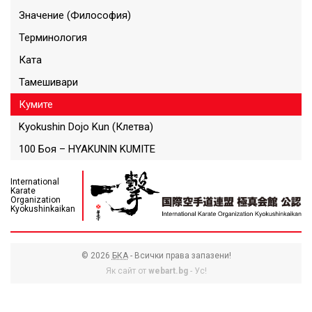
Значение (Философия)
Терминология
Ката
Тамешивари
Кумите
Kyokushin Dojo Kun (Клетва)
100 Боя – HYAKUNIN KUMITE
International
Karate
Organization
Kyokushinkaikan
© 2026
БКА
- Всички права запазени!
Як сайт от
webart.bg
- Ус!