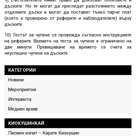
9) Състезателите нямат право да докосват блоковете и
дъските. Но те могат да прегледат разстоянието между
отделните дъски и могат да поставят тънко парче плат
(което е проверено от реферите и наблюдателите) върху
дъските.
10) Тестът за чупене се провежда съгласно инструкциите
на реферите. Времето на теста за чупене е ограничено на
две минути. Превишаване на времето се счита за
неуспешно чупене на дъските.
КАТЕГОРИИ
Новини
Мероприятия
Интервюта
Медиен архив
КИОКУШИНКАЙ
Писмен изпит – Карате Киокушин