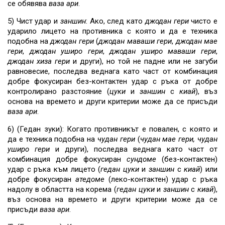
се обявява
ваза ари
.
5) Чист удар и
заншин
: Ако, след като
джодан гери
чисто е
ударило лицето на противника с която и да е техника
подобна на
джодан гери
(
джодан маваши гери
,
джодан мае
гери
,
джодан уширо гери
,
джодан уширо маваши гери
,
джодан хиза гери
и други), но той не падне или не загуби
равновесие, последва веднага като част от комбинация
добре фокусиран без-контактен удар с ръка от добре
контролирано разстояние (
цуки
и
заншин
с
киай
), въз
основа на времето и други критерии може да се присъди
ваза ари
.
6) (Гедан зуки): Когато противникът е повален, с която и
да е техника подобна на
чудан гери
(
чудан мае гери, чудан
уширо гери
и други), последва веднага като част от
комбинация добре фокусиран
сундоме
(без-контактен)
удар с ръка към лицето (
гедан
цуки
и
заншин
с
киай
) или
добре фокусиран
атедоме
(леко-контактен) удар с ръка
надолу в областта на корема (
гедан
цуки
и
заншин
с
киай
),
въз основа на времето и други критерии може да се
присъди
ваза ари
.