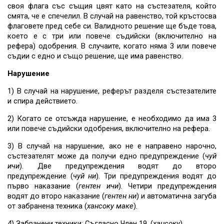
своя флага със същия цвят като на състезателя, който
смята, че е спечелил. В случай на равенство, той кръстосва
флаговете пред себе си. Валидното решение ще бъде това,
което е с три или повече съдийски (включително на
рефера) одобрения. В случаите, когато няма 3 или повече
съдии с едно и също решение, ще има равенство.
Нарушение
1) В случай на нарушение, реферът разделя състезателите
и спира действието.
2) Когато се отсъжда нарушение, е необходимо да има 3
или повече съдийски одобрения, включително на рефера.
3) В случай на нарушение, ако не е направено нарочно,
състезателят може да получи едно предупреждение (
чуй
ичи
). Две предупреждения водят до второ
предупреждение (
чуй ни
). Три предупреждения водят до
първо наказание (
гентен ичи
). Четири предупреждения
водят до второ наказание (
гентен ни
) и автоматична загуба
от забранена техника (
хансоку маке
).
4) Забранени техники: Съгласно Член 19. (
хансоку
)