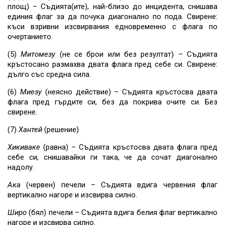
площ) – Съдията(ите), най-близо до инцидента, снишава
единия флаг за да почука диагонално по пода. Свирене:
къси взривни изсвирвания едновременно с флага по
очертанието.
(5)
Митомезу
(не се брои или без резултат) – Съдията
кръстосано размахва двата флага пред себе си. Свирене:
дълго със средна сила.
(6)
Миезу
(неясно действие) – Съдията кръстосва двата
флага пред гърдите си, без да покрива очите си. Без
свирене.
(7)
Хантей
(решение)
Хикиваке
(равна) – Съдията кръстосва двата флага пред
себе си, снишавайки ги така, че да сочат диагонално
надолу.
Ака
(червен) печели – Съдията вдига червения флаг
вертикално нагоре и изсвирва силно.
Широ
(бял) печели – Съдията вдига белия флаг вертикално
нагоре и изсвирва силно.