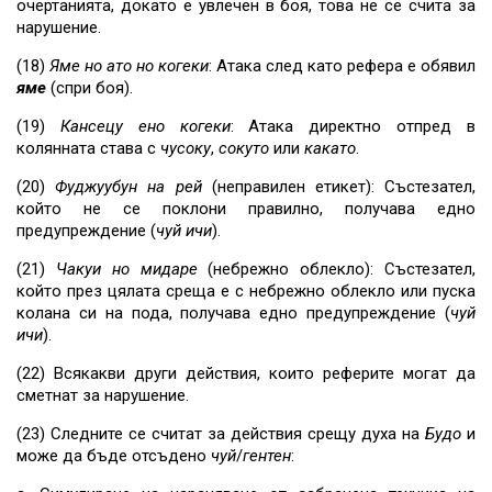
очертанията, докато е увлечен в боя, това не се счита за
нарушение.
(18)
Яме но ато но когеки
: Атака след като рефера е обявил
яме
(спри боя).
(19)
Кансецу
ено
когеки
: Атака директно отпред в
колянната става с
чусоку
,
сокуто
или
какато
.
(20)
Фуджуубун на рей
(неправилен етикет): Състезател,
който не се поклони правилно, получава едно
предупреждение (
чуй ичи
).
(21)
Чакуи но мидаре
(небрежно облекло): Състезател,
който през цялата среща е с небрежно облекло или пуска
колана си на пода, получава едно предупреждение (
чуй
ичи
).
(22) Всякакви други действия, които реферите могат да
сметнат за нарушение.
(23) Следните се считат за действия срещу духа на
Будо
и
може да бъде отсъдено
чуй
/
гентен
: