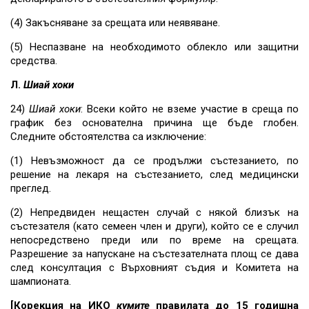
(4) Закъсняване за срещата или неявяване.
(5) Неспазване на необходимото облекло или защитни
средства.
Л.
Шиай
хоки
24)
Шиай
хоки
: Всеки който не вземе участие в среща по
график без основателна причина ще бъде глобен.
Следните обстоятелства са изключение:
(1) Невъзможност да се продължи състезанието, по
решение на лекаря на състезанието, след медицински
преглед.
(2) Непредвиден нещастен случай с някой близък на
състезателя (като семеен член и други), който се е случил
непосредствено преди или по време на срещата.
Разрешение за напускане на състезателната площ се дава
след консултация с Върховният съдия и Комитета на
шампионата.
[Корекция на ИКО
кумите
правилата до 15 годишна