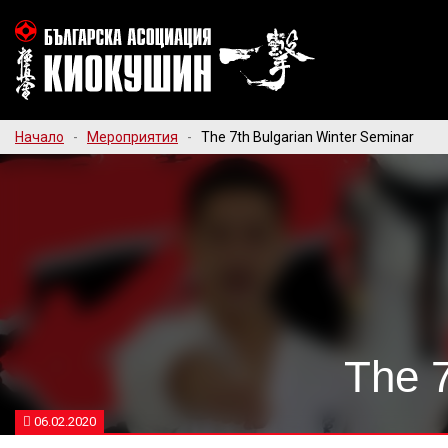
Начало
-
Мероприятия
-
The 7th Bulgarian Winter Seminar
The 7
06.02.2020