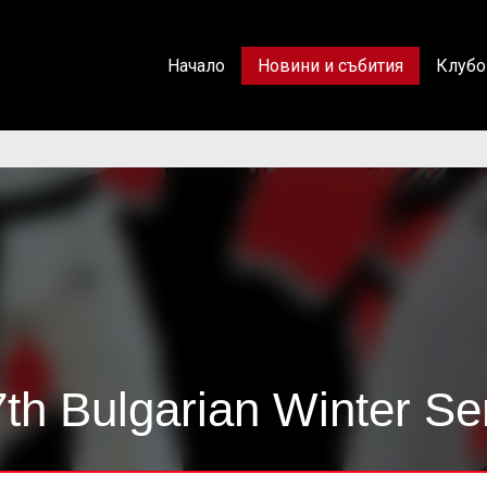
Начало
Новини и събития
Клубо
th Bulgarian Winter S