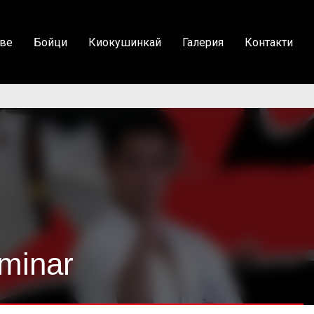
ве
Бойци
Киокушинкай
Галерия
Контакти
eminar