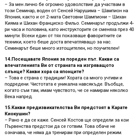
– За мен лично бе огромно удоволствие да участвам в
този Семинар, воден от Сенсей Нарушима – Шампион на
Япония, както и от 2-мата Световни Шампиони – Шихан
Кияма и Шихан Франциско Фильо. Семинарът продължи 4-
ри часа и половина, като инструкторите се сменяха през 40
минути. Всеки един от тях показваше фаворитните си
техники, което беше доста впечатляващо за нас.
Семинарът беше много изтощителен, но поучителен!
14.Посещавате Япония за пореден път. Какви са
впечатленията Ви от страната на изгряващото
слънце? Какви хора са японците?
– Това е страна с традиции! Хората са много учтиви и
подредени. Чистотата е уникална навсякъде. Въобще,
когато съм там, имам чувството, че се намирам няколко
Века напред.
15.Какви предизвикателства Ви предстоят в Карате
Киокушин?
– Рано е да се каже. Сенсей Костов ще определи за кои
Първенства предстои да се готвим. Това обаче не
означава, че няма да тренирам при определен режим.