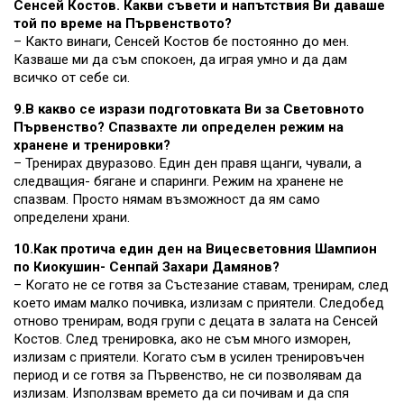
Сенсей Костов. Какви съвети и напътствия Ви даваше
той по време на Първенството?
– Както винаги, Сенсей Костов бе постоянно до мен.
Казваше ми да съм спокоен, да играя умно и да дам
всичко от себе си.
9.В какво се изрази подготовката Ви за Световното
Първенство? Спазвахте ли определен режим на
хранене и тренировки?
– Тренирах двуразово. Един ден правя щанги, чували, а
следващия- бягане и спаринги. Режим на хранене не
спазвам. Просто нямам възможност да ям само
определени храни.
10.Как протича един ден на Вицесветовния Шампион
по Киокушин- Сенпай Захари Дамянов?
– Когато не се готвя за Състезание ставам, тренирам, след
което имам малко почивка, излизам с приятели. Следобед
отново тренирам, водя групи с децата в залата на Сенсей
Костов. След тренировка, ако не съм много изморен,
излизам с приятели. Когато съм в усилен тренировъчен
период и се готвя за Първенство, не си позволявам да
излизам. Използвам времето да си почивам и да спя