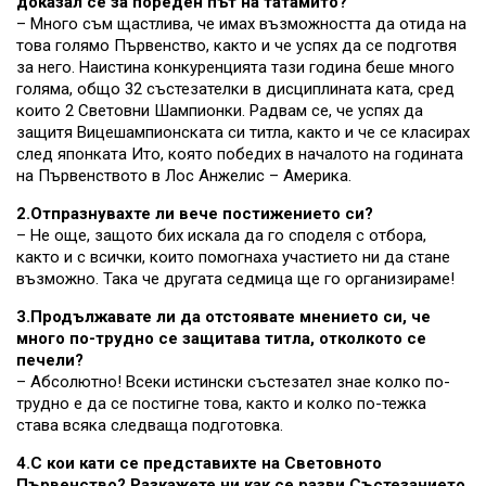
доказал се за пореден път на татамито?
– Много съм щастлива, че имах възможността да отида на
това голямо Първенство, както и че успях да се подготвя
за него. Наистина конкуренцията тази година беше много
голяма, общо 32 състезателки в дисциплината ката, сред
които 2 Световни Шампионки. Радвам се, че успях да
защитя Вицешампионската си титла, както и че се класирах
след японката Ито, която победих в началото на годината
на Първенството в Лос Анжелис – Америка.
2.Отпразнувахте ли вече постижението си?
– Не още, защото бих искала да го споделя с отбора,
както и с всички, които помогнаха участието ни да стане
възможно. Така че другата седмица ще го организираме!
3.Продължавате ли да отстоявате мнението си, че
много по-трудно се защитава титла, отколкото се
печели?
– Абсолютно! Всеки истински състезател знае колко по-
трудно е да се постигне това, както и колко по-тежка
става всяка следваща подготовка.
4.С кои кати се представихте на Световното
Първенство? Разкажете ни как се разви Състезанието