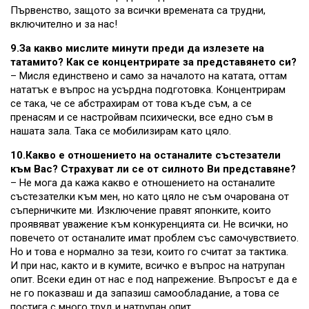
Първенство, защото за всички времената са трудни,
включително и за нас!
9.За какво мислите минути преди да излезете на
татамито? Как се концентрирате за представянето си?
– Мисля единствено и само за началото на катата, оттам
нататък е въпрос на усърдна подготовка. Концентрирам
се така, че се абстрахирам от това къде съм, а се
пренасям и се настройвам психически, все едно съм в
нашата зала. Така се мобилизирам като цяло.
10.Какво е отношението на останалите състезатели
към Вас? Страхуват ли се от силното Ви представяне?
– Не мога да кажа какво е отношението на останалите
състезателки към мен, но като цяло не съм очарована от
съперничките ми. Изключение правят японките, които
проявяват уважение към конкуренцията си. Не всички, но
повечето от останалите имат проблем със самочувствието.
Но и това е нормално за тези, които го считат за тактика.
И при нас, както и в кумите, всичко е въпрос на натрупан
опит. Всеки един от нас е под напрежение. Въпросът е да е
не го показваш и да запазиш самообладание, а това се
постига с много труд и натрупан опит.