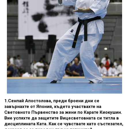
1.Сенпай Апостолова, преди броени дни се
завърнахте от Япония, където участвахте на
Световното Първенство за жени по Карате Киокушин.
Вие успяхте да защитите Вицесветовната си титла в
дисциплината Ката. Как се чувствате като състезател,