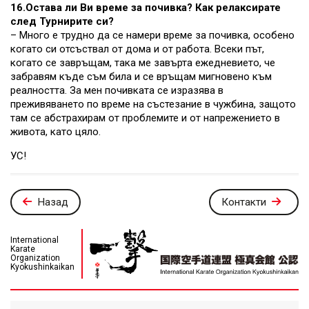
16.Остава ли Ви време за почивка? Как релаксирате
след Турнирите си?
– Много е трудно да се намери време за почивка, особено
когато си отсъствал от дома и от работа. Всеки път,
когато се завръщам, така ме завърта ежедневието, че
забравям къде съм била и се връщам мигновено към
реалността. За мен почивката се изразява в
преживяването по време на състезание в чужбина, защото
там се абстрахирам от проблемите и от напрежението в
живота, като цяло.
УС!
Назад
Контакти
International
Karate
Organization
Kyokushinkaikan