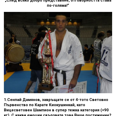
„След всяко добро представяне, отговорността става
по-голяма!”
1.Сенпай Дамянов, завръщате се от 4-тото Световно
Първенство по Карате Киокушинкай, като
Вицесветовен Шампион в супер тежка категория (+90
кг). С какви емоции свързвате това Ваше постижение?