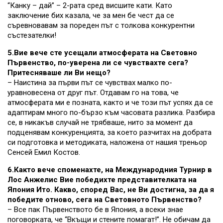
“Канку – дай” – 2-рата сред висшите кати. Като
заключение бих казала, че за мен бе чест да се
съревновавам за пореден път с толкова конкурентни
състезателки!
5.Вие вече сте усещали атмосферата на Световно
Първенство, по-уверена ли се чувствахте сега?
Притесняваше ли Ви нещо?
– Наистина за първи път се чувствах малко по-
уравновесена от друг път. Отдавам го на това, че
атмосферата ми е позната, както и че този път успях да се
адаптирам много по-бързо към часовата разлика. Разбира
се, в никакъв случай не трябваше, нито за момент да
подценявам конкуренцията, за което разчитах на добрата
си подготовка и методиката, наложена от нашия треньор
Сенсей Емил Костов.
6.Както вече споменахте, на Международния Турнир в
Лос Анжелис Вие победихте представителката на
Япония Ито. Какво, според Вас, не Ви достигна, за да я
победите отново, сега на Световното Първенство?
– Все пак Първенството бе в Япония, а всеки знае
поговорката, че “Вкъщи и стените помагат!”. Не обичам да