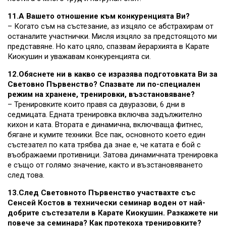
11.А Вашето отношение към конкуренцията Ви?
– Когато съм на състезание, аз изцяло се абстрахирам от
останалите участнички. Мисля изцяло за предстоящото ми
представяне. Но като цяло, спазвам йерархията в Карате
Киокушин и уважавам конкуренцията си.
12.Обяснете ни в какво се изразява подготовката Ви за
Световно Първенство? Спазвате ли по-специален
режим на хранене, тренировки, възстановяване?
– Тренировките които правя са двуразови, 6 дни в
седмицата. Едната тренировка включва задължително
кихон и ката. Втората е динамична, включваща фитнес,
бягане и кумите техники. Все пак, основното което един
състезател по ката трябва да знае е, че катата е бой с
въображаеми противници. Затова динамичната тренировка
е също от голямо значение, както и възстановяването
след това.
13.След Световното Първенство участвахте със
Сенсей Костов в технически семинар воден от най-
добрите състезатели в Карате Киокушин. Разкажете ни
повече за семинара? Как протекоха тренировките?