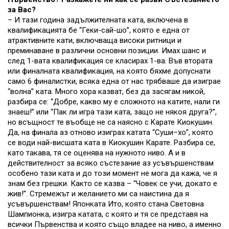
за Вас?
– И тази година задължителната ката, включена в
квалификацията бе “Геки-сай-шо”, която е една от
атрактивните кати, включваща високи ритници и
преминаване в различни основни позиции. Имах шанс и
след 1-вата квалификация се класирах 1-ва. Във втората
или финалната квалификация, на която бяхме допуснати
само 6 финалистки, всяка една от нас трябваше да изиграе
“волна” ката. Много хора казват, без да засягам никой,
разбира се: “Добре, какво му е сложното на катите, нали ги
знаеш!” или “Пак ли игра тази ката, защо не някоя друга?”,
но всъщност те въобще не са наясно с Kарате Киокушин.
Да, на финала аз отново изиграх катата “Суши–хо”, която
се води най-висшата ката в Киокушин Карате. Разбира се,
като такава, тя се оценява на нужното ниво. А и в
действителност за всяко състезание аз усъвършенствам
особено тази ката и до този момент не мога да кажа, че я
знам без грешки. Както се казва – “Човек се учи, докато е
жив!”. Стремежът и желанието ми са наистина да я
усъвършенствам! Японката Ито, която стана Световна
Шампионка, изигра катата, с която и тя се представя на
всички Първенства и която също владее на ниво, а именно