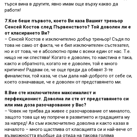
търся вина в другите, явно имам още върху какво да
работя!
7.Кое беше първото, което Ви каза Вашият треньор
Сенсей Костов след Първенството? Той доволен ли е
от класирането Ви?
– Сенсей Костов е изключително добър треньор! Съдя по
това не само от факта, че е бил изключителен състезател,
но и от това, че е абсолютно прям с всеки един от нас. Т.е.
нищо не ни спестява! Когато е доволен, то наистина е така,
както и обратното, когато не е доволен, той е много
критичен! Радвам се, че още преди да обявят 3-те
финалистки, той каза, че съм дала най-доброто от себе си,
което означаваше, че е доволен от представянето ми.
8.Вие сте изключителен максималист и
перфекционист. Доволна ли сте от представянето си
или има доза разочарование у Вас?
– Човек не трябва да живее с разочарование от миналото,
защото това ще му попречи в развитието и градацията му
за напред! Аз съм изключително доволна и както казах в
началото – много щастлива от класацията си и най-вече от
възможността въобще да отида на такова голяма