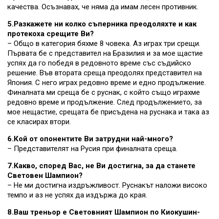
качества. Осъзнавах, че няма да имам лесен противник.
5.Разкажете ни колко съперника преодоляхте и как
протекоха срещите Ви?
– Общо в категория бяхме 8 човека. Аз играх три срещи.
Първата бе с представител на Бразилия и за мое щастие
успях да го победя в редовното време със съдийско
решение. Във втората среща преодолях представител на
Япония. С него играх редовно време и едно продължение.
Финалната ми среща бе с руснак, с който също играхме
редовно време и продължение. След продължението, за
мое нещастие, срещата бе присъдена на руснака и така аз
се класирах втори.
6.Кой от опонентите Ви затрудни най-много?
– Представителят на Русия при финалната среща.
7.Какво, според Вас, не Ви достигна, за да станете
Световен Шампион?
– Не ми достигна издръжливост. Руснакът наложи високо
темпо и аз не успях да издържа до края.
8.Ваш треньор е Световният Шампион по Киокушин-