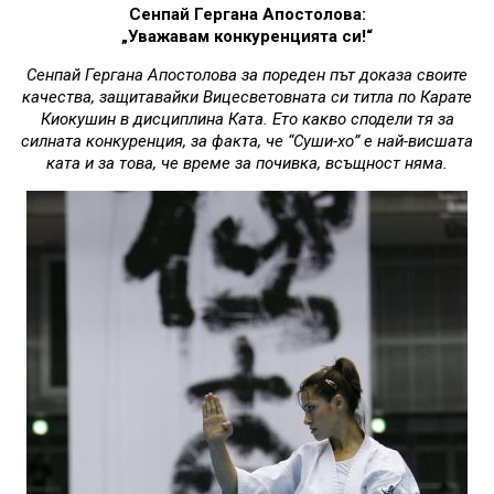
Сенпай Гергана Апостолова:
„Уважавам конкуренцията си!“
Сенпай Гергана Апостолова за пореден път доказа своите
качества, защитавайки Вицесветовната си титла по Карате
Киокушин в дисциплина Ката. Ето какво сподели тя за
силната конкуренция, за факта, че “Суши-хо” е най-висшата
ката и за това, че време за почивка, всъщност няма.