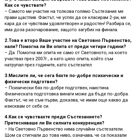
Как се чувствате?
– Самото ми участие на толкова голямо Състезание ме
прави щастлив. Фактът, че успях да се класирам 2-ри, ме
кара да се чувствам удовлетворен и радостен! Разбира се,
има доза разочарование, защото загубих на финала.
2.Това е второ Ваше участие на Световно Първенство,
нали? Помогна ли Ви опита от преди четири години?
– Да. Помогна ми опита не само от Световното, на което
участвах през 2007г., а като цяло опита, който съм
натрупал през годините, като състезател.
3.Мислите ли, че сега бяхте по-добре психически и
физически подготвен?
– Психически бях по-добре подготвен, наистина.
Физическата подготовка винаги може да бъде по-добра.
Фактът, че не съм първи, доказва, че имам още какво да
изисквам от себе си.
4.Как се чувствахте преди Състезанието?
Притесняваше ли Ви силната конкуренция?
– На Световно Първенство няма случайни състезатели.
Щом са стигнали до това ниво, означава, че са показали