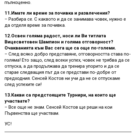
пълноценно.
11.Имате ли време за почивка и развлечения?
– Разбира се. С каквото и да се занимава човек, нужно е
да отделя време за почивка.
12.Освен голяма радост, носи ли Ви титлата
Вицесветовен Шампион и голяма отговорност?
Очакванията към Вас сега ще са още по-големи.
– След всяко добро представяне, отговорността става по-
голяма! Ето защо, след всеки успех, човек не трябва да се
отпуска, а да продължава да тренира упорито и да се
старае следващия път да се представи по-добре от
предходния. Сенсей Костов ни учи да не се отпускаме
след успехите си!
13.Какви са предстоящите Турнири, на които ще
участвате?
– Все още не знам. Сенсей Костов ще реши на кои
Първенства ще участвам.
УС!