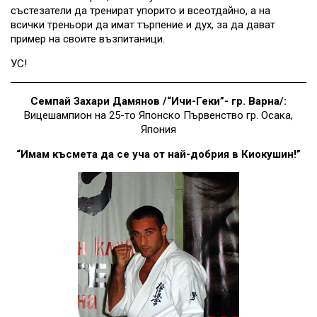
състезатели да тренират упорито и всеотдайно, а на
всички треньори да имат търпение и дух, за да дават
пример на своите възпитаници.
УС!
Семпай Захари Дамянов /“Ичи-Геки”- гр. Варна/:
Вицешампион на 25-то Японско Първенство гр. Осака,
Япония
“Имам късмета да се уча от най-добрия в Киокушин!”