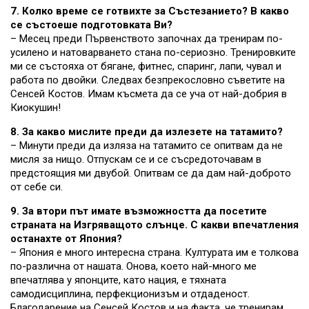
7. Колко време се готвихте за Състезанието? В какво
се състоеше подготовката Ви?
– Месец преди Първенството започнах да тренирам по-
усилено и натоварването стана по-сериозно. Тренировките
ми се състояха от бягане, фитнес, спаринг, лапи, чувал и
работа по двойки. Следвах безпрекословно съветите на
Сенсей Костов. Имам късмета да се уча от най-добрия в
Киокушин!
8. За какво мислите преди да излезете на татамито?
– Минути преди да изляза на татамито се опитвам да не
мисля за нищо. Отпускам се и се съсредоточавам в
предстоящия ми двубой. Опитвам се да дам най-доброто
от себе си.
9. За втори път имате възможността да посетите
страната на Изгряващото слънце. С какви впечатления
останахте от Япония?
– Япония е много интересна страна. Културата им е толкова
по-различна от нашата. Онова, което най-много ме
впечатлява у японците, като нация, е тяхната
самодисциплина, перфекционизъм и отдаденост.
Благодарение на Сенсей Костов и на факта, че тренирам