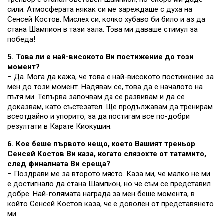
сили. Атмосферата някак си ме зареждаше с духа на
Сенсей Костов. Мислех си, колко хубаво би било и аз да
стана Шампион в тази зала. Това ми даваше стимул за
победа!
5. Това ли е най-високото Ви постижение до този
момент?
– Да. Мога да кажа, че това е най-високото постижение за
мен до този момент. Надявам се, това да е началото на
пътя ми. Тепърва започвам да се развивам и да се
доказвам, като състезател. Ще продължавам да тренирам
всеотдайно и упорито, за да постигам все по-добри
резултати в Карате Киокушин.
6. Кое беше първото нещо, което Вашият треньор
Сенсей Костов Ви каза, когато слязохте от татамито,
след финалната Ви среща?
– Поздрави ме за второто място. Каза ми, че малко не ми
е достигнало да стана Шампион, но че съм се представил
добре. Най-голямата награда за мен беше момента, в
който Сенсей Костов каза, че е доволен от представянето
ми.