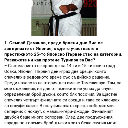
1. Семпай Дамянов, преди броени дни Вие се
завърнахте от Япония, където участвахте в
престижното 25-то Японско Първенство на категории.
Разкажете ни как протече Турнира за Вас?
– Състезанието се проведе на 14-ти и 15-ти юни в град
Осака, Япония. Първия ден играх две срещи, които
спечелих в редовното време със съдийско решение.
Преди началото на втория ден имаше Тамешивари. Там, за
мое съжаление, на две от техниките не успях да счупя
определения брой дъски, които бях посочил. За щастие
спечелих четвърт финалната си среща и така се класирах
за полуфиналите. В полуфиналната среща победих моя
съперник с нокаут, с маваши-гери-джодан. Финалният
двубой беше много oспорван. След две продължения,
заради по-големия брой дъски които беше счупил моят