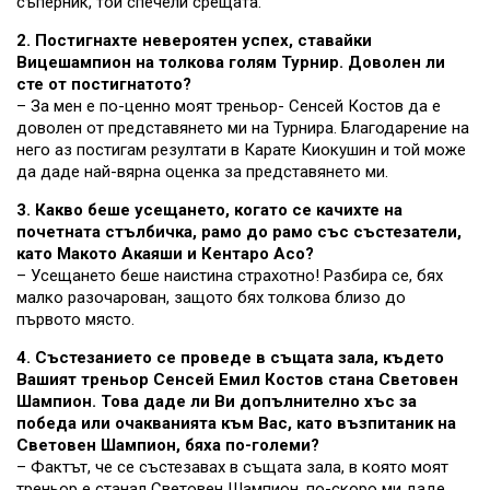
съперник, той спечели срещата.
2. Постигнахте невероятен успех, ставайки
Вицешампион на толкова голям Турнир. Доволен ли
сте от постигнатото?
– За мен е по-ценно моят треньор- Сенсей Костов да е
доволен от представянето ми на Турнира. Благодарение на
него аз постигам резултати в Карате Киокушин и той може
да даде най-вярна оценка за представянето ми.
3. Какво беше усещането, когато се качихте на
почетната стълбичка, рамо до рамо със състезатели,
като Макото Акаяши и Кентаро Асо?
– Усещането беше наистина страхотно! Разбира се, бях
малко разочарован, защото бях толкова близо до
първото място.
4. Състезанието се проведе в същата зала, където
Вашият треньор Сенсей Емил Костов стана Световен
Шампион. Това даде ли Ви допълнително хъс за
победа или очакванията към Вас, като възпитаник на
Световен Шампион, бяха по-големи?
– Фактът, че се състезавах в същата зала, в която моят
треньор е станал Световен Шампион, по-скоро ми даде