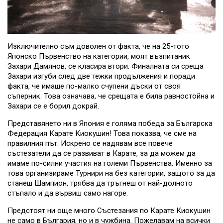
Изключително съм доволен от факта, че на 25-тото
Японско Първенство на категории, моят възпитаник
Захари Дамянов, се класира втори. Финалната си среща
Захари изгуби след две тежки продължения и поради
факта, че имаше по-малко счупени дъски от своя
съперник. Това означава, че срещата е била равностойна и
Захари се е борил докрай.
Представянето ни в Япония е голяма победа за Българска
Федерация Карате Киокушин! Това показва, че сме на
правилния път. Искрено се надявам все повече
състезатели да се развиват в Карате, за да можем да
имаме по-силни участия на големи Първенства. Именно за
това организираме Турнири на без категории, защото за да
станеш Шампион, трябва да тръгнеш от най-долното
стъпало и да вървиш само нагоре.
Предстоят ни още много Състезания по Карате Киокушин
не само в България, но и в чужбина. Пожелавам на всички