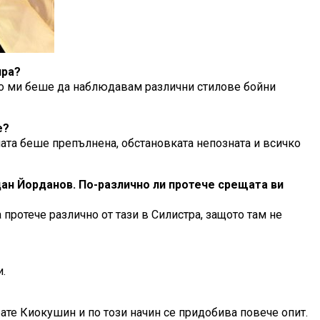
ира?
сно ми беше да наблюдавам различни стилове бойни
е?
лата беше препълнена, обстановката непозната и всичко
ан Йорданов. По-различно ли протече срещата ви
протече различно от тази в Силистра, защото там не
.
рате Киокушин и по този начин се придобива повече опит.