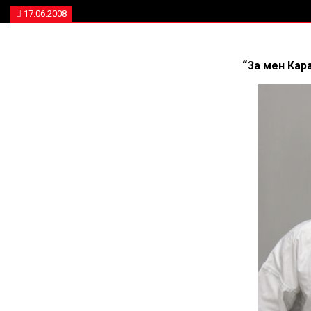
17.06.2008
“За мен Кар