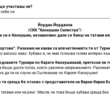
 ще участваш ли?
себе си.
Йордан Йорданов
/СКК “Киокушин Силистра”/:
 си е Киокушин, независимо дали се биеш на татами или
портове”. Разкажи ни какви са впечатленията ти от Турн
о високо ниво. Хубаво е, че има толкова голям интерес към
едовните Турнири по Карате Киокушинкай, притесни ли т
та беше доста топло, което увеличи напрежението. Разлика
же да ти се случи на Състезание по Карате Киокушин!
 ти среща бе отново с представителя на Варна-Кирил Бо
атами или на ринг. Мисля, че това беше хубава среща без 