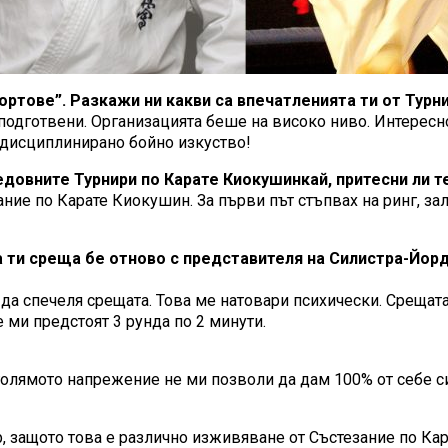
портове”. Разкажи ни какви са впечатленията ти от Турн
е подготвени. Организацията беше на високо ниво. Интере
-дисциплинирано бойно изкуство!
едовните Турнири по Карате Киокушинкай, притесни ли т
ние по Карате Киокушин. За първи път стъпвах на ринг, за
 ти среща бе отново с представителя на Силистра-Йорд
да спечеля срещата. Това ме натовари психически. Срещата 
е ми предстоят 3 рунда по 2 минути.
голямото напрежение не ми позволи да дам 100% от себе си
р, защото това е различно изживяване от Състезание по Ка