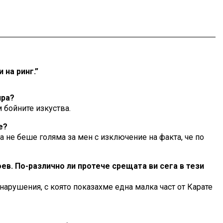
 на ринг.”
ира?
 бойните изкуства.
е?
та не беше голяма за мен с изключение на факта, че по
ев. По-различно ли протече срещата ви сега в тези
нарушения, с която показахме една малка част от Карате