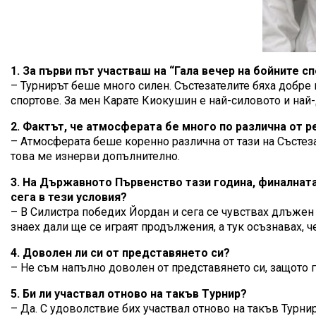
1. За първи път участваш на “Гала вечер на бойните с
– Турнирът беше много силен. Състезателите бяха добр
спортове. За мен Карате Киокушин е най-силовото и най
2. Фактът, че атмосферата бе много по различна от р
– Атмосферата беше коренно различна от тази на Състеза
това ме изнерви допълнително.
3. На Държавното Първенство тази година, финалната
сега в тези условия?
– В Силистра победих Йордан и сега се чувствах длъжен 
знаех дали ще се играят продължения, а тук осъзнавах, ч
4. Доволен ли си от представянето си?
– Не съм напълно доволен от представянето си, защото 
5. Би ли участвал отново на такъв Tурнир?
– Да. С удоволствие бих участвал отново на такъв Турни