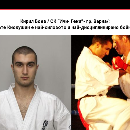
Кирил Боев / СК “Ичи- Геки”- гр. Варна/:
ате Киокушин е най-силовото и най-дисциплинирано бойн