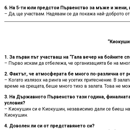
6. На 5-ти юли предстои Първенство за мъже и жени,
– Да, ще участвам. Надявам се да покажа най-доброто от 
“Киокушин
1. За първи път участваш на “Гала вечер на бойните с
– Първо искам да отбележа, че организацията бе на мног
2. Фактът, че атмосферата бе много по-различна от р
– Когато излязох на ринга не усетих притеснение. В зала
време на срещата, беше много тихо в залата. Това не мо
3. На Държавното Първенство тази година, финалната
условия?
– Киокушин си е Киокушин, независимо дали се биеш на т
Киокушин.
4. Доволен ли си от представянето си?