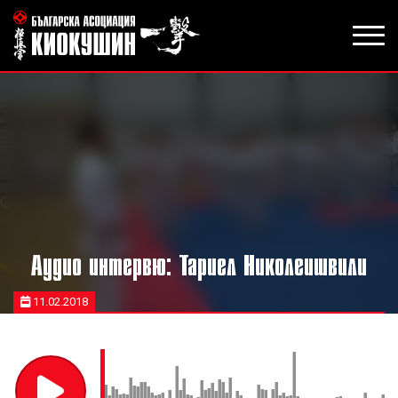
Аудио интервю: Тариел Николеишвили
11.02.2018