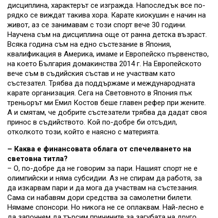
дисциплина, характерът се изгражда. Напоследък все по-
рядко се виждат такива хора. Карате киокушин е начин на
живот, аз се занимавам с този спорт вече 30 години.
Научена съм на дисциплина още от ранна детска възраст.
Всяка година съм на едно състезание в Япония,
квалификация в Америка, имаме и Европейско първенство,
на което България домакинства 2014 г. На Европейското
вече съм в съдийския състав и не участвам като
състезател. Трябва да поддържаме и международната
карате организация. Сега на Световното в Япония пък
треньорът ми Емил Костов беше главен рефер при жените.
А и смятам, че добрите състезатели трябва да дадат своя
принос в съдийството. Кой по-добре би отсъдил,
отколкото този, който е наясно с материята.
– Каква е финансовата облага от спечелването на
световна титла?
– О, по-добре да не говорим за пари. Нашият спорт не е
олимпийски и няма субсидии. Аз не спирам да работя, за
да изкарвам пари и да мога да участвам на състезания.
Сама си набавям дори средства за самолетни билети.
Нямаме спонсори. Но никога не се оплаквам. Най-лесно е
да започнем да търсим причините за загубата на друго