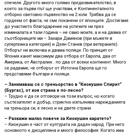
спечеля. Другото много голямо предизвикателство, в
което за първи път ще участвам, е Континенталното
отборно световно първенство на 2 юли. Трябва да се
гордеем от факта, че сме поканени от японците. Достигаме
до участието благодарение на успехите ни през
изминалата и тази година – не само моите, а и на двама от
съотборниците ми – Захари Дамянов (при мъжете в
супертежка категория) и Деян Станев (при ветераните).
Отборът ни включва и двама поляци. По принцип от
Япония канят максимум два отбора от Европа, два от
Америка, от Австралия… по два от всеки континент. Много
се радваме, че отборът от Източна Европа ще го
представяме българи и поляци.
– Занимаваш се с треньорство в “Киокушин Спирит”
(Бургас), от коя страна е по-лесно?
– Трудно е да се отговори на този въпрос, но когато
състезателят е добър, стриктно изпълнява нарежданията
на треньора си, е лесно и на двете страни.
– Разкажи малко повече за Киокушин каратето?
– Киокушин е част от културата на даден народ. При него
основното е дисциплина и много философия. Когато има