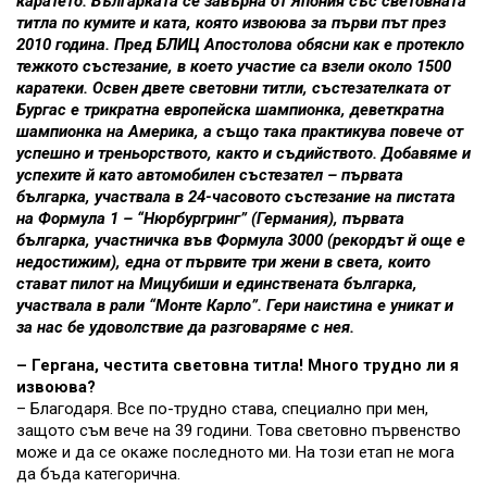
каратето. Българката се завърна от Япония със световната
титла по кумите и ката, която извоюва за първи път през
2010 година. Пред БЛИЦ Апостолова обясни как е протекло
тежкото състезание, в което участие са взели около 1500
каратеки. Освен двете световни титли, състезателката от
Бургас е трикратна европейска шампионка, деветкратна
шампионка на Америка, а също така практикува повече от
успешно и треньорството, както и съдийството. Добавяме и
успехите й като автомобилен състезател – първата
българка, участвала в 24-часовото състезание на пистата
на Формула 1 – “Нюрбургринг” (Германия), първата
българка, участничка във Формула 3000 (рекордът й още е
недостижим), една от първите три жени в света, които
стават пилот на Мицубиши и единствената българка,
участвала в рали “Монте Карло”. Гери наистина е уникат и
за нас бе удоволствие да разговаряме с нея.
– Гергана, честита световна титла! Много трудно ли я
извоюва?
– Благодаря. Все по-трудно става, специално при мен,
защото съм вече на 39 години. Това световно първенство
може и да се окаже последното ми. На този етап не мога
да бъда категорична.