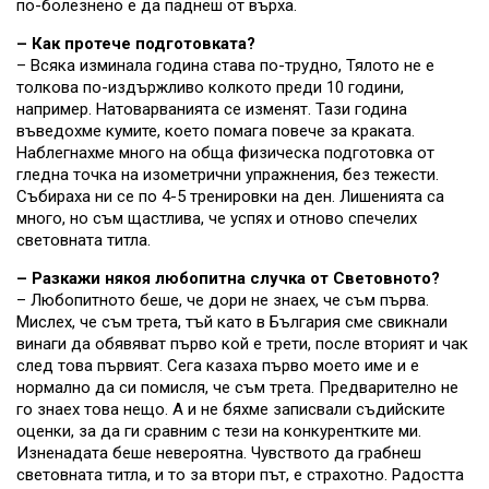
по-болезнено е да паднеш от върха.
– Как протече подготовката?
– Всяка изминала година става по-трудно, Тялото не е
толкова по-издържливо колкото преди 10 години,
например. Натоварванията се изменят. Тази година
въведохме кумите, което помага повече за краката.
Наблегнахме много на обща физическа подготовка от
гледна точка на изометрични упражнения, без тежести.
Събираха ни се по 4-5 тренировки на ден. Лишенията са
много, но съм щастлива, че успях и отново спечелих
световната титла.
– Разкажи някоя любопитна случка от Световното?
– Любопитното беше, че дори не знаех, че съм първа.
Мислех, че съм трета, тъй като в България сме свикнали
винаги да обявяват първо кой е трети, после вторият и чак
след това първият. Сега казаха първо моето име и е
нормално да си помисля, че съм трета. Предварително не
го знаех това нещо. А и не бяхме записвали съдийските
оценки, за да ги сравним с тези на конкурентките ми.
Изненадата беше невероятна. Чувството да грабнеш
световната титла, и то за втори път, е страхотно. Радостта