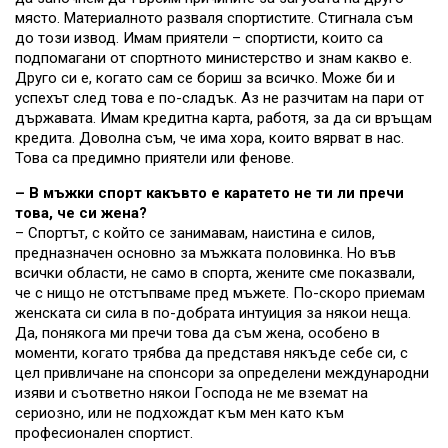
място. Материалното разваля спортистите. Стигнала съм
до този извод. Имам приятели – спортисти, които са
подпомагани от спортното министерство и знам какво е.
Друго си е, когато сам се бориш за всичко. Може би и
успехът след това е по-сладък. Аз не разчитам на пари от
държавата. Имам кредитна карта, работя, за да си връщам
кредита. Доволна съм, че има хора, които вярват в нас.
Това са предимно приятели или фенове.
– В мъжки спорт какъвто е каратето не ти ли пречи
това, че си жена?
– Спортът, с който се занимавам, наистина е силов,
предназначен основно за мъжката половинка. Но във
всички области, не само в спорта, жените сме показвали,
че с нищо не отстъпваме пред мъжете. По-скоро приемам
женската си сила в по-добрата интуиция за някои неща.
Да, понякога ми пречи това да съм жена, особено в
моменти, когато трябва да представя някъде себе си, с
цел привличане на спонсори за определени международни
изяви и съответно някои Господа не ме вземат на
сериозно, или не подхождат към мен като към
професионален спортист.