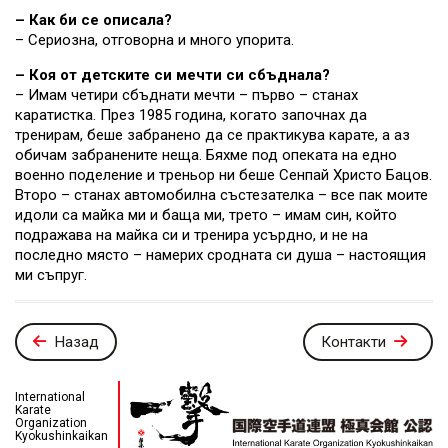
– Как би се описала?
– Сериозна, отговорна и много упорита.
– Коя от детските си мечти си сбъднала?
– Имам четири сбъднати мечти – първо – станах
каратистка. През 1985 година, когато започнах да
тренирам, беше забранено да се практикува карате, а аз
обичам забранените неща. Бяхме под опеката на едно
военно поделение и треньор ни беше Сенпай Христо Бацов.
Второ – станах автомобилна състезателка – все пак моите
идоли са майка ми и баща ми, трето – имам син, който
подражава на майка си и тренира усърдно, и не на
последно място – намерих сродната си душа – настоящия
ми съпруг.
Назад
Контакти
International
Karate
Organization
Kyokushinkaikan