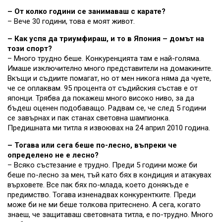
– От колко години се занимаваш с карате?
– Вече 30 години, това е моят живот.
– Как успя да триумфираш, и то в Япония – домът на
този спорт?
– Много трудно беше. Конкуренцията там е най-голяма.
Имаше изключително много представители на домакините.
Вкъщи и съдиите помагат, но от мен никога няма да чуете,
че се оплаквам. 95 процента от съдийския състав е от
японци. Трябва да покажеш много високо ниво, за да
бъдеш оценен подобаващо. Радвам се, че след 5 години
се завърнах и пак станах световна шампионка.
Предишната ми титла я извоювах на 24 април 2010 година.
– Тогава или сега беше по-лесно, въпреки че
определено не е лесно?
– Всяко състезание е трудно. Преди 5 години може би
беше по-лесно за мен, тъй като бях в кондиция и атакувах
върховете. Все пак бях по-млада, което донякъде е
предимство. Тогава изненадвах конкурентките. Преди
може би не ми беше толкова притеснено. А сега, когато
знаеш, че защитаваш световната титла, е по-трудно. Много