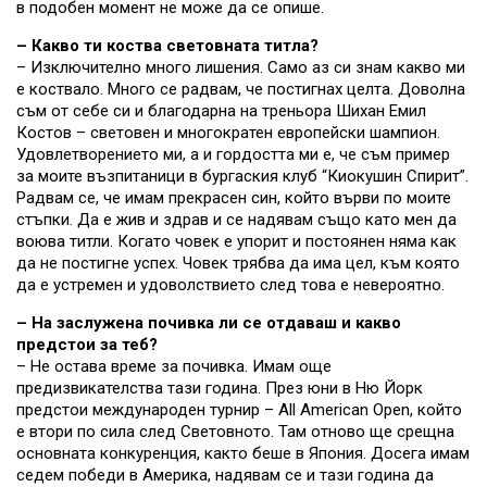
в подобен момент не може да се опише.
– Какво ти коства световната титла?
– Изключително много лишения. Само аз си знам какво ми
е коствало. Много се радвам, че постигнах целта. Доволна
съм от себе си и благодарна на треньора Шихан Емил
Костов – световен и многократен европейски шампион.
Удовлетворението ми, а и гордостта ми е, че съм пример
за моите възпитаници в бургаския клуб “Киокушин Спирит”.
Радвам се, че имам прекрасен син, който върви по моите
стъпки. Да е жив и здрав и се надявам също като мен да
воюва титли. Когато човек е упорит и постоянен няма как
да не постигне успех. Човек трябва да има цел, към която
да е устремен и удоволствието след това е невероятно.
– На заслужена почивка ли се отдаваш и какво
предстои за теб?
– Не остава време за почивка. Имам още
предизвикателства тази година. През юни в Ню Йорк
предстои международен турнир – All American Open, който
е втори по сила след Световното. Там отново ще срещна
основната конкуренция, както беше в Япония. Досега имам
седем победи в Америка, надявам се и тази година да