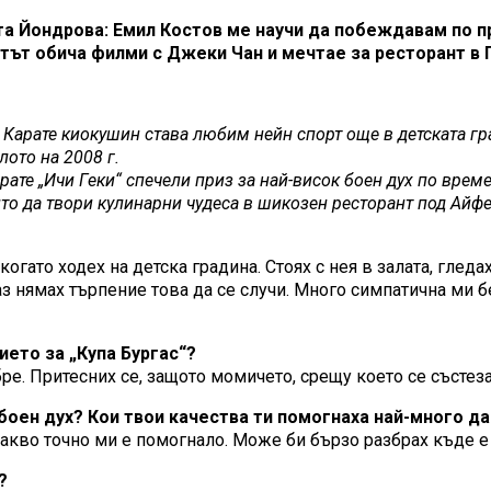
а Йондрова: Емил Костов ме научи да побеждавам по п
тът обича филми с Джеки Чан и мечтае за ресторант в
. Карате киокушин става любим нейн спорт още в детската гра
лото на 2008 г.
рате „Ичи Геки“ спечели приз за най-висок боен дух по врем
йто да твори кулинарни чудеса в шикозен ресторант под Айфе
гато ходех на детска градина. Стоях с нея в залата, гледа
аз нямах търпение това да се случи. Много симпатична ми
ието за „Купа Бургас“?
е. Притесних се, защото момичето, срещу което се състезав
 боен дух? Кои твои качества ти помогнаха най-много д
 какво точно ми е помогнало. Може би бързо разбрах къде е
?