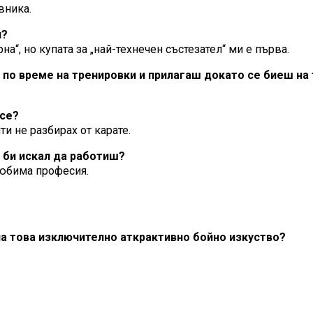
вника.
и?
на“, но купата за „най-технечен състезател“ ми е първа.
л по време на тренировки и прилагаш докато се биеш на
 се?
ти не разбирах от карате.
 би искал да работиш?
любима професия.
 на това изключително аткрактивно бойно изкуство?