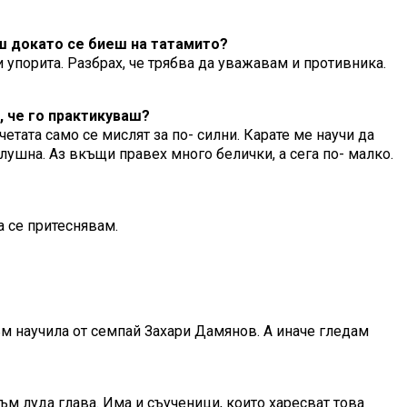
аш докато се биеш на татамито?
 упорита. Разбрах, че трябва да уважавам и противника.
, че го практикуваш?
етата само се мислят за по- силни. Карате ме научи да
лушна. Аз вкъщи правех много белички, а сега по- малко.
а се притеснявам.
съм научила от семпай Захари Дамянов. А иначе гледам
съм луда глава. Има и съученици, които харесват това