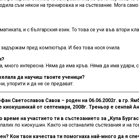
дила съм някои на тренировка и на състезание. Мога само д
матиката, и с българския език. То това се учи във втори кл
се задържам пред компютъра. И без това нося очила.
я?
а, много интересна. Няма да има кръв. Няма да има удари, с
 желала да научиш твоите ученици?
и, упорити и да не се предават.
фан Светославов Савов – роден на 06.06.2002г. в гр. Ям
е киокушинкай от септември, 2008г. Треньор е сенпай А
о време на участието ти в състезанието за „Купа Бургас
апалих по киокушин. Както на останалите състезания и на то
чен? Кои твои качества ти помогнаха най-много да я сп