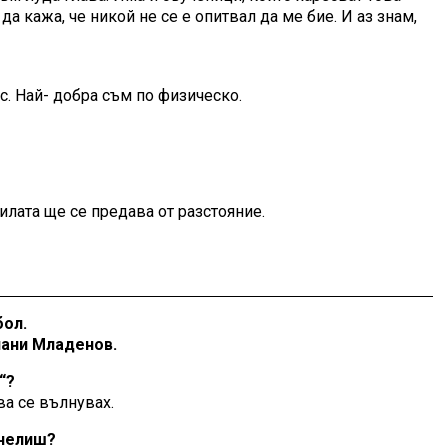
а кажа, че никой не се е опитвал да ме бие. И аз знам,
ас. Най- добра съм по физическо.
илата ще се предава от разстояние.
бол.
нани Младенов.
“?
ва се вълнувах.
ечелиш?