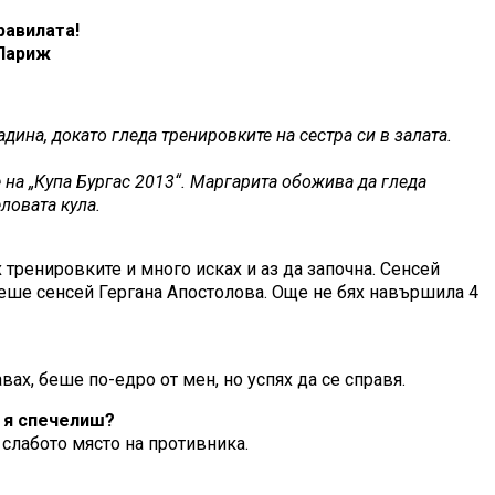
равилата!
 Париж
дина, докато гледа тренировките на сестра си в залата.
е на „Купа Бургас 2013“. Маргарита обожива да гледа
ловата кула.
х тренировките и много исках и аз да започна. Сенсей
 беше сенсей Гергана Апостолова. Още не бях навършила 4
ах, беше по-едро от мен, но успях да се справя.
а я спечелиш?
 слабото място на противника.