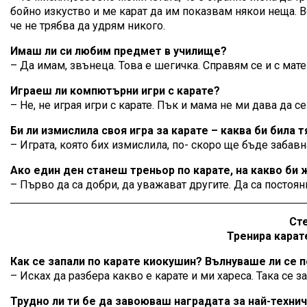
бойно изкуство и ме карат да им показвам някои неща. Во
че не трябва да удрям никого.
Имаш ли си любим предмет в училище?
– Да имам, звънеца. Това е шегичка. Справям се и с мате
Играеш ли компютърни игри с карате?
– Не, не играя игри с карате. Пък и мама не ми дава да 
Би ли измислила своя игра за карате – каква би била т
– Играта, която бих измислила, по- скоро ще бъде забавн
Ако един ден станеш треньор по карате, на какво би
– Първо да са добри, да уважават другите. Да са постоянн
Сте
Тренира карат
Как се запали по карате киокушин? Вълнуваше ли се п
– Исках да разбера какво е карате и ми хареса. Така се з
Трудно ли ти бе да завоюваш наградата за най-техни