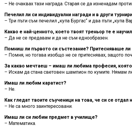
– Не очаквах тази награда. Старая се да изненадам проти
Печелил ли си индивидуални награди и в други турнир
– Три пъти съм печелил „купа Бургас“ и два пъти „купа Вар
Какво е най-ценното, което твоят треньор те е научи
– Да не се предавам и да не съм еднообразен.
Помниш ли първото си състезание? Притесняваше ли
– Помня, но тогава изобщо не се притеснявах, защото поч
За какво мечтаеш – имаш ли любима професия, която
– Искам да стана световен шампион по кумите. Нямам 
Имаш ли любим каратист?
– Не.
Как гледат твоите съученици на това, че си се отдал
– Не са много заинтересовани.
Имаш ли си любим предмет в училище?
– Математика.