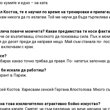
 кумите и едно – на ката.
л Костов, те е научил по време на тренировки и прилаг
ам никога да го излагам. Той ме научи да бъда търпелива и
ивлича повече момчета? Какви предимства ти носи факта
вече се възпитаваш, отколкото да показваш сила. Пък и момч
 до десет преди да направя нещо. Май съм станала по- пос
 включвам с крак.
 се?
збирах какво точно трябва да правя. По- нататък започнах д
 би искала да работиш?
орант в Париж.
енсей Костов. Харесвам сенсей Гергана Апостолова. Много 
а на това изключително атрактивно бойно изкуство?
нира карате. Смятат, че съм различна, но вече научиха, че 