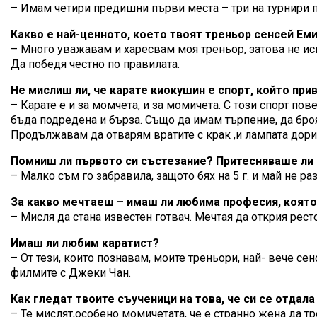
– Имам четири предишни първи места – три на турнири по
Какво е най-ценното, което твоят треньор сенсей Еми
– Много уважавам и харесвам моя треньор, затова не иск
Да победя честно по правилата.
Не мислиш ли, че карате киокушин е спорт, който пр
– Карате е и за момчета, и за момичета. С този спорт по
бъда подредена и бърза. Също да имам търпение, да броя
Продължавам да отварям вратите с крак ,и лампата дори
Помниш ли първото си състезание? Притесняваше ли
– Малко съм го забравила, защото бях на 5 г. и май не ра
За какво мечтаеш – имаш ли любима професия, която
– Мисля да стана известен готвач. Мечтая да открия рест
Имаш ли любим каратист?
– От тези, които познавам, моите треньори, най- вече с
филмите с Джеки Чан.
Как гледат твоите съученици на това, че си се отдал
– Те мислят,особено момичетата, че е странно жена да тре