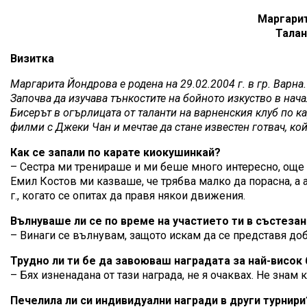
Маргарит
Талан
Визитка
Маргарита Йондрова е родена на 29.02.2004 г. в гр. Варна
Започва да изучава тънкостите на бойното изкуство в нача
Бисерът в огърлицата от таланти на варненския клуб по ка
филми с Джеки Чан и мечтае да стане известен готвач, ко
Как се запали по карате киокушинкай?
– Сестра ми тренираше и ми беше много интересно, още ко
Емил Костов ми казваше, че трябва малко да порасна, а 
г., когато се опитах да правя някои движения.
Вълнуваше ли се по време на участието ти в състезан
– Винаги се вълнувам, защото искам да се представя добр
Трудно ли ти бе да завоюваш наградата за най-висок
– Бях изненадана от тази награда, не я очаквах. Не знам
Печелила ли си индивидуални награди в други турнири