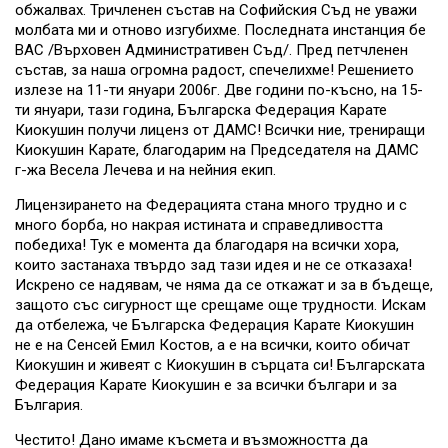
обжалвах. Тричленен състав на Софийския Съд не уважи
молбата ми и отново изгубихме. Последната инстанция бе
ВАС /Върховен Административен Съд/. Пред петчленен
състав, за наша огромна радост, спечелихме! Решението
излезе на 11-ти януари 2006г. Две години по-късно, на 15-
ти януари, тази година, Българска Федерация Карате
Киокушин получи лиценз от ДАМС! Всички ние, трениращи
Киокушин Карате, благодарим на Председателя на ДАМС
г-жа Весела Лечева и на нейния екип.
Лицензирането на Федерацията стана много трудно и с
много борба, но накрая истината и справедливостта
победиха! Тук е момента да благодаря на всички хора,
които застанаха твърдо зад тази идея и не се отказаха!
Искрено се надявам, че няма да се откажат и за в бъдеще,
защото със сигурност ще срещаме още трудности. Искам
да отбележа, че Българска Федерация Карате Киокушин
не е на Сенсей Емил Костов, а е на всички, които обичат
Киокушин и живеят с Киокушин в сърцата си! Българската
Федерация Карате Киокушин е за всички българи и за
България.
Честито! Дано имаме късмета и възможността да