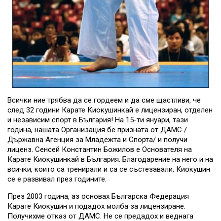
Всички ние трябва да се гордеем и да сме щастливи, че
след 32 години Карате Киокушинкай е лицензиран, отделен
и независим спорт в България! На 15-ти януари, тази
година, нашата Организация бе призната от ДАМС /
Държавна Агенция за Младежта и Спорта/ и получи
лиценз. Сенсей Константин Божилов е Основателя на
Карате Киокушинкай в България. Благодарение на него и на
всички, които са тренирали и са се състезавали, Киокушин
се е развивал през годините.
През 2003 година, аз основах Българска Федерация
Карате Киокушин и подадох молба за лицензиране.
Получихме отказ от ДАМС. Не се предадох и веднага