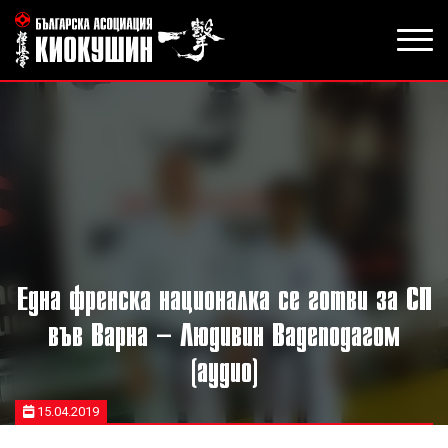
Една френска националка се готви за СП
във Варна – Людивин Вадеподагом
(аудио)
15.04.2019