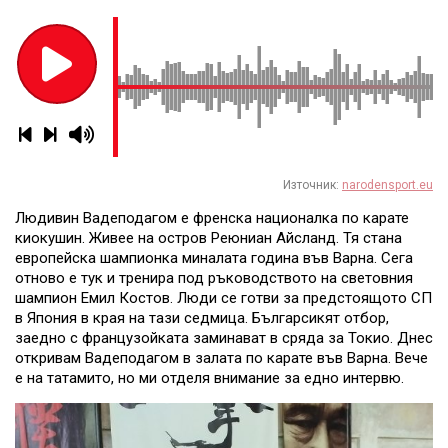
Източник:
narodensport.eu
Людивин Вадеподагом е френска националка по карате
киокушин. Живее на остров Реюниан Айсланд. Тя стана
европейска шампионка миналата година във Варна. Сега
отново е тук и тренира под ръководството на световния
шампион Емил Костов. Люди се готви за предстоящото СП
в Япония в края на тази седмица. Българсикят отбор,
заедно с французойката заминават в сряда за Токио. Днес
откривам Вадеподагом в залата по карате във Варна. Вече
е на татамито, но ми отделя внимание за едно интервю.