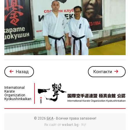
Назад
Контакти
International
Karate
Organization
Kyokushinkaikan
© 2026
БКА
- Всички права запазени!
Як сайт от
webart.bg
- Ус!