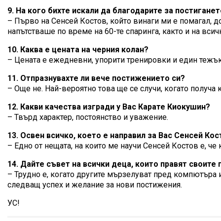
9. На кого бихте искали да благодарите за постиганет
– Първо на Сенсей Костов, който винаги ми е помагал, до
напътстваше по време на 60-те спаринга, както и на всичк
10. Каква е цената на черния колан?
– Цената е ежедневни, упорити тренировки и един тежък
11. Отпразнувахте ли вече постижението си?
– Още не. Най-вероятно това ще се случи, когато получа 
12. Какви качества изгради у Вас Карате Киокушин?
– Твърд характер, постоянство и уважение.
13. Освен всичко, което е направил за Вас Сенсей Кос
– Едно от нещата, на които ме научи Сенсей Костов е, че 
14. Дайте съвет на всички деца, които правят своите
– Трудно е, когато другите мързелуват пред компютъра ил
следващ успех и желание за нови постижения.
УС!