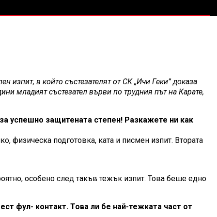
 изпит, в който състезателят от СК „Ичи Геки” доказа
одини младият състезател върви по трудния път на Карате,
я за успешно защитената степен! Разкажете ни как
ко, физическа подготовка, ката и писмен изпит. Втората
роятно, особено след такъв тежък изпит. Това беше едно
оест фул- контакт. Това ли бе най-тежката част от