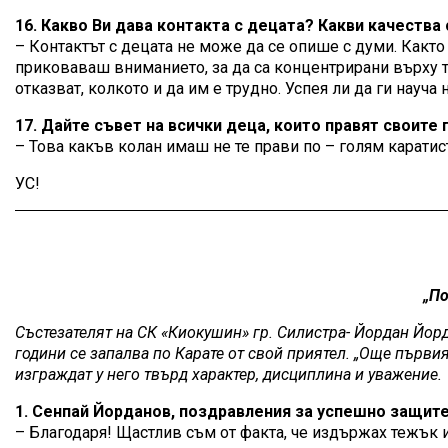
16. Какво Ви дава контакта с децата? Какви качества 
– Контактът с децата не може да се опише с думи. Както 
приковаваш вниманието, за да са концентрирани върху тр
отказват, колкото и да им е трудно. Успея ли да ги науча
17. Дайте съвет на всички деца, които правят своите
– Това какъв колан имаш не те прави по – голям каратист 
УС!
„По
Състезателят на СК «Киокушин» гр. Силистра- Йордан Йорда
години се запалва по Карате от свой приятел. „Още първи
изграждат у него твърд характер, дисциплина и уважение.
1. Сенпай Йорданов, поздравления за успешно защитен
– Благодаря! Щастлив съм от факта, че издържах тежък и