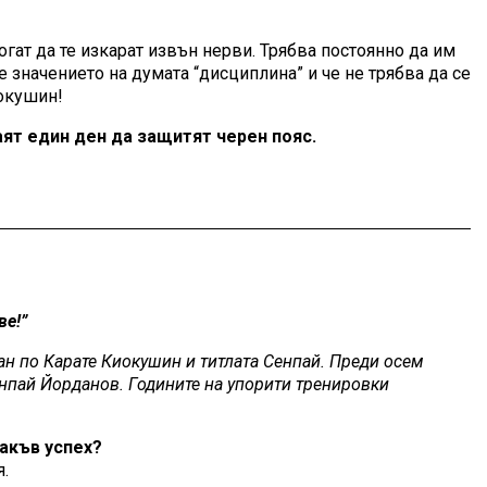
огат да те изкарат извън нерви. Трябва постоянно да им
 значението на думата “дисциплина” и че не трябва да се
иокушин!
аят един ден да защитят черен пояс.
ве!”
дан по Карате Киокушин и титлата Сенпай. Преди осем
Сенпай Йорданов. Годините на упорити тренировки
такъв успех?
я.