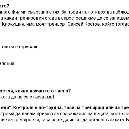
ате?
 много филми свързани с тях. За първи път отидох да набл
а какви тренировки става въпрос, решихме да се запишем. 
ес Киокушин, има моят треньор- Сенсей Костов, който тога
тях си е струвало.
Япония.
стов, какво научихте от него?
икога да не се отказваме!
Геки”. Коя роля е по-трудна, тази на трениращ или на тр
е стремя да давам пример за подражание на децата, което н
за тренировка, така че те да искат да останат в залата. Б