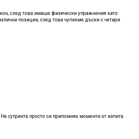
ихон, след това имаше физически упражнения като:
азлични позиции, след това чупихме дъски с четири
. На сутринта просто си припомнях моменти от изпита.