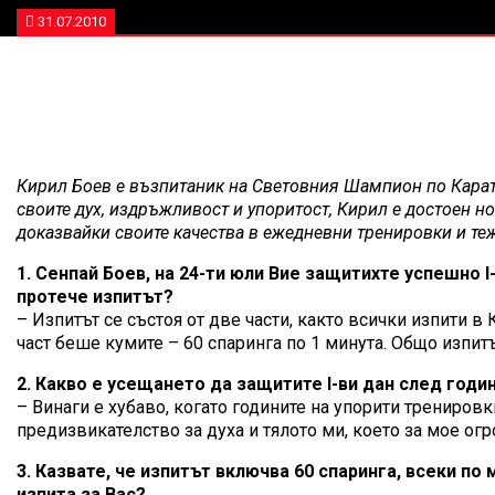
31.07.2010
Кирил Боев е възпитаник на Световния Шампион по Карате
своите дух, издръжливост и упоритост, Кирил е достоен но
доказвайки своите качества в ежедневни тренировки и те
1. Сенпай Боев, на 24-ти юли Вие защитихте успешно 
протече изпитът?
– Изпитът се състоя от две части, както всички изпити 
част беше кумите – 60 спаринга по 1 минута. Общо изпит
2. Какво е усещането да защитите I-ви дан след годи
– Винаги е хубаво, когато годините на упорити трениров
предизвикателство за духа и тялото ми, което за мое ог
3. Казвате, че изпитът включва 60 спаринга, всеки по
изпита за Вас?