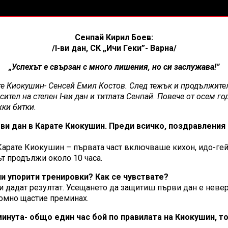
Сенпай Кирил Боев:
/I-ви дан, СК „Ичи Геки”- Варна/
„Успехът е свързан с много лишения, но си заслужава!”
 Киокушин- Сенсей Емил Костов. След тежък и продължителен
сител на степен I-ви дан и титлата Сенпай. Повече от осем г
жки битки.
I-ви дан в Карате Киокушин. Преди всичко, поздравлени
в Карате Киокушин – първата част включваше кихон, идо-гей
ът продължи около 10 часа.
ни упорити тренировки? Как се чувствате?
ки дадат резултат. Усещането да защитиш първи дан е неве
ромно щастие преминах.
 минута- общо един час бой по правилата на Киокушин, т