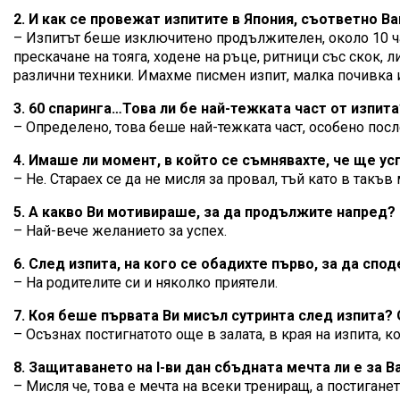
2. И как се провежат изпитите в Япония, съответно В
– Изпитът беше изключитено продължителен, около 10 ча
прескачане на тояга, ходене на ръце, ритници със скок
различни техники. Имахме писмен изпит, малка почивка и
3. 60 спаринга…Това ли бе най-тежката част от изпита
– Определено, това беше най-тежката част, особено посл
4. Имаше ли момент, в който се съмнявахте, че ще у
– Не. Стараех се да не мисля за провал, тъй като в так
5. А какво Ви мотивираше, за да продължите напред?
– Най-вече желанието за успех.
6. След изпита, на кого се обадихте първо, за да спо
– На родителите си и няколко приятели.
7. Коя беше първата Ви мисъл сутринта след изпита? 
– Осъзнах постигнатото още в залата, в края на изпита, 
8. Защитаването на I-ви дан сбъдната мечта ли е за В
– Мисля че, това е мечта на всеки трениращ, а постигане