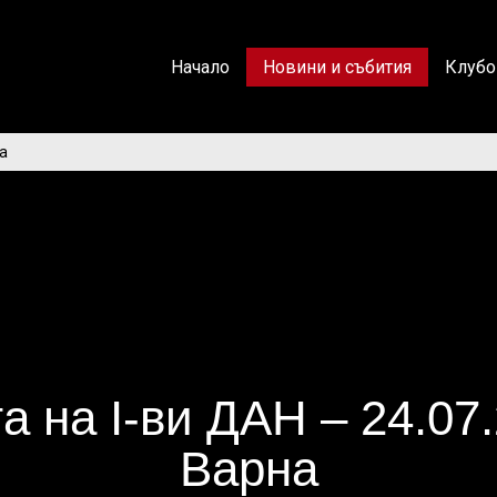
Начало
Новини и събития
Клубо
на
 на I-ви ДАН – 24.07
Варна