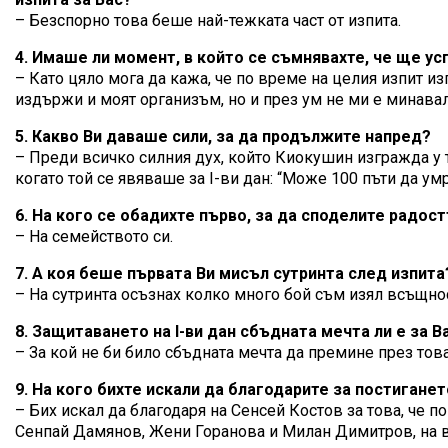
– Безспорно това беше най-тежката част от изпита.
4. Имаше ли момент, в който се съмнявахте, че ще у
– Като цяло мога да кажа, че по време на целия изпит и
издържи и моят организъм, но и през ум не ми е минавал
5. Какво Ви даваше сили, за да продължите напред?
– Преди всичко силния дух, който Киокушин изгражда у 
когато той се явяваше за I-ви дан: “Може 100 пъти да у
6. На кого се обадихте първо, за да споделите радост
– На семейството си.
7. А коя беше първата Ви мисъл сутринта след изпита
– На сутринта осъзнах колко много бой съм изял всъщнос
8. Защитаването на I-ви дан сбъдната мечта ли е за В
– За кой не би било сбъдната мечта да премине през тов
9. На кого бихте искали да благодарите за постиганет
– Бих искал да благодаря на Сенсей Костов за това, че п
Сенпай Дамянов, Жени Горанова и Милан Димитров, на вси