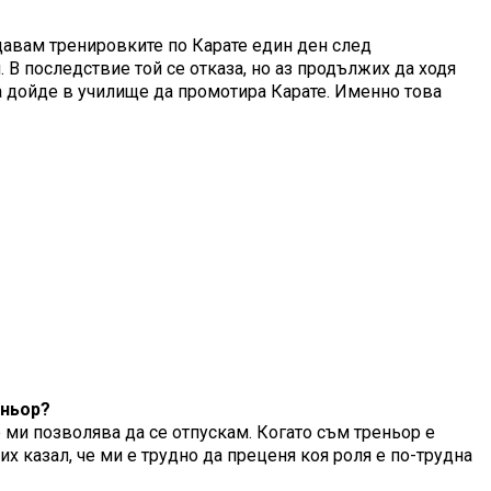
юдавам тренировките по Карате един ден след
В последствие той се отказа, но аз продължих да ходя
ва дойде в училище да промотира Карате. Именно това
еньор?
е ми позволява да се отпускам. Когато съм треньор е
их казал, че ми е трудно да преценя коя роля е по-трудна