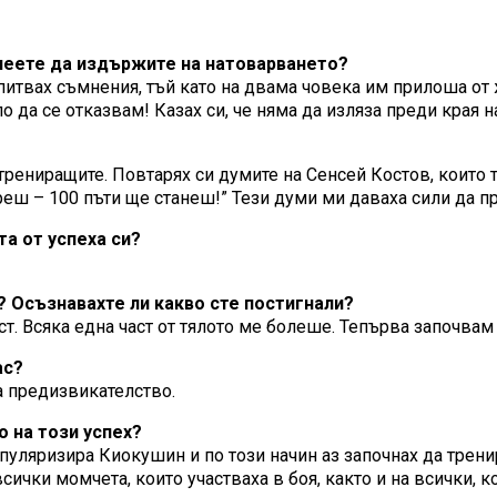
спеете да издържите на натоварването?
зпитвах съмнения, тъй като на двама човека им прилоша от
о да се отказвам! Казах си, че няма да изляза преди края 
трениращите. Повтарях си думите на Сенсей Костов, които 
мреш – 100 пъти ще станеш!” Тези думи ми даваха сили да п
та от успеха си?
? Осъзнавахте ли какво сте постигнали?
т. Всяка една част от тялото ме болеше. Тепърва започвам
ас?
а предизвикателство.
о на този успех?
опуляризира Киокушин и по този начин аз започнах да трени
чки момчета, които участваха в боя, както и на всички, к