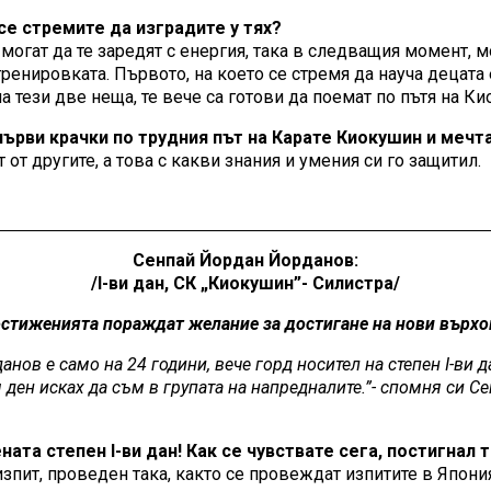
се стремите да изградите у тях?
могат да те заредят с енергия, така в следващия момент, м
енировката. Първото, на което се стремя да науча децата е
 на тези две неща, те вече са готови да поемат по пътя на К
 първи крачки по трудния път на Карате Киокушин и мечт
от другите, а това с какви знания и умения си го защитил.
Сенпай Йордан Йорданов:
/I-ви дан, СК „Киокушин”- Силистра/
стиженията пораждат желание за достигане на нови върхо
нов е само на 24 години, вече горд носител на степен I-ви 
я ден исках да съм в групата на напредналите.”- спомня си 
ата степен I-ви дан! Как се чувствате сега, постигнал 
зпит, проведен така, както се провеждат изпитите в Япони