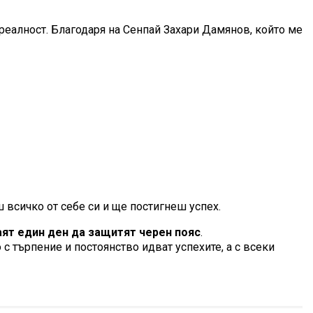
х реалност. Благодаря на Сенпай Захари Дамянов, който ме
ш всичко от себе си и ще постигнеш успех.
таят един ден да защитят черен пояс
.
 с търпение и постоянство идват успехите, а с всеки