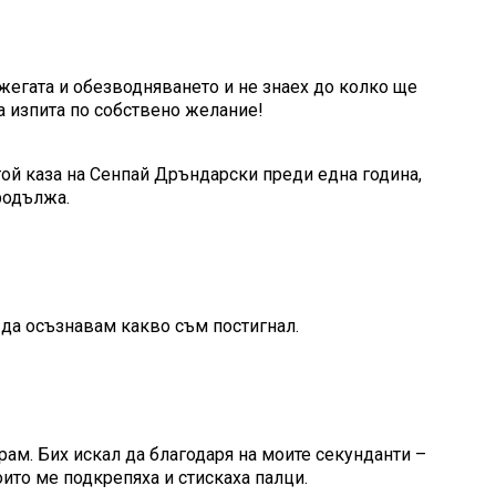
 жегата и обезводняването и не знаех до колко ще
на изпита по собствено желание!
той каза на Сенпай Дръндарски преди една година,
родължа.
 да осъзнавам какво съм постигнал.
рам. Бих искал да благодаря на моите секунданти –
оито ме подкрепяха и стискаха палци.