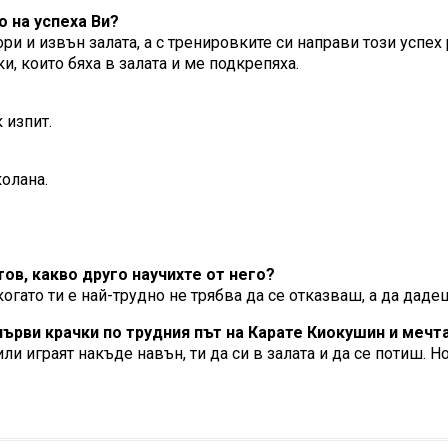
о на успеха Ви?
ри и извън залата, а с тренировките си направи този успе
и, които бяха в залата и ме подкрепяха.
 изпит.
колана.
тов, какво друго научихте от него?
когато ти е най-трудно не трябва да се отказваш, а да даде
 първи крачки по трудния път на Карате Киокушин и меч
и играят накъде навън, ти да си в залата и да се потиш. Но