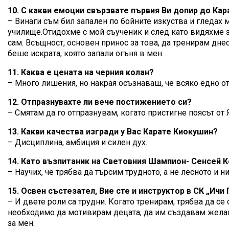
10. С какви емоции свързвате първия Ви допир до Кар
– Винаги съм бил запален по бойните изкуства и гледах
училище.Отидохме с мой съученик и след като видяхме з
сам. Всъщност, основен принос за това, да тренирам дн
беше искрата, която запали огъня в мен.
11. Каква е цената на черния колан?
– Много лишения, но накрая осъзнаваш, че всяко едно от 
12. Отпразнувахте ли вече постижението си?
– Смятам да го отпразнувам, когато пристигне поясът от 
13. Какви качества изгради у Вас Карате Киокушин?
– Дисциплина, амбиция и силен дух.
14. Като възпитаник на Световния Шампион- Сенсей Ко
– Научих, че трябва да търсим трудното, а не лесното и н
15. Освен състезател, Вие сте и инструктор в СК „Ичи 
– И двете роли са трудни. Когато тренирам, трябва да с
необходимо да мотивирам децата, да им създавам желание 
за мен.