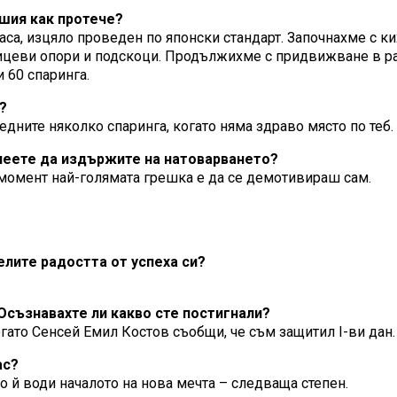
ашия как протече?
са, изцяло проведен по японски стандарт. Започнахме с к
, лицеви опори и подскоци. Продължихме с придвижване в р
 60 спаринга.
?
едните няколко спаринга, когато няма здраво място по теб.
спеете да издържите на натоварването?
ъв момент най-голямата грешка е да се демотивираш сам.
делите радостта от успеха си?
Осъзнавахте ли какво сте постигнали?
когато Сенсей Емил Костов съобщи, че съм защитил I-ви дан
ас?
то й води началото на нова мечта – следваща степен.