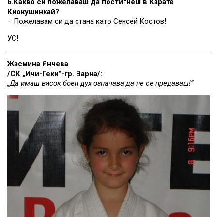
6.Какво си пожелаваш да постигнеш в Карате
Киокушинкай?
– Пожелавам си да стана като Сенсей Костов!
УС!
Жасмина Янчева
/СК „Ичи-Геки”-гр. Варна/:
„Да имаш висок боен дух означава да не се предаваш!”