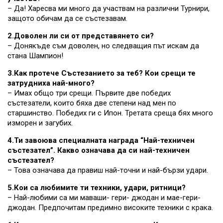
– Да! Харесва ми много да участвам на различни Турнири,
защото обичам да се състезавам.
2.Доволен ли си от представянето си?
– Донякъде съм доволен, но следващия път искам да
стана Шампион!
3.Как протече Състезанието за теб? Кои срещи те
затрудниха най-много?
– Имах общо три срещи. Първите две победих
състезатели, които бяха две степени над мен по
старшинство. Победих ги с Ипон. Третата среща бях много
изморен и загубих.
4.Ти завоюва специалната награда “Най-техничен
състезател”. Какво означава да си най-техничен
състезател?
– Това означава да правиш най-точни и най-бързи удари.
5.Кои са любимите ти техники, удари, ритници?
– Най-любими са ми маваши- гери- джодан и мае-гери-
джодан. Предпочитам предимно високите техники с крака.