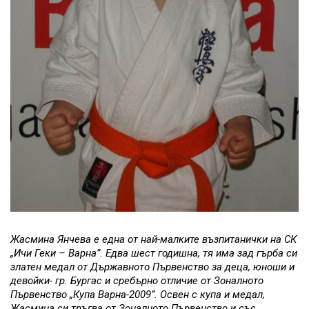
Жасмина Янчева е една от най-малките възпитанички на СК
„Ичи Геки – Варна”. Едва шест годишна, тя има зад гърба си
златен медал от Държавното Първенство за деца, юноши и
девойки- гр. Бургас и сребърно отличие от Зоналното
Първенство „Купа Варна-2009”. Освен с купа и медал,
Жасмина си тръгва от Зоналното Първенство и със