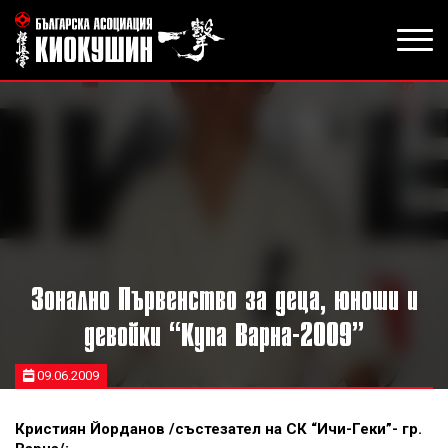
Зонално Първенство за деца, юноши и
девойки “Купа Варна-2009”
09.06.2009
Кристиян Йорданов /състезател на СК “Ичи-Геки”- гр.