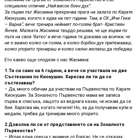
специално отличие „Най-висок боен дух”.
За първи път Жасмина прекрачва прага на залата по Карате
Киокушин, когато е едва на пет години. Там, в СК „Ичи Геки
– Варна”, вече тренира нейният по-голям брат- Кристиян
Янчев. Малката Жасмина твърдо решава, че ще върви по
пътя на своя ‘батко’ и вече година тя доказва на всички, че
не е важно колко си голям, а колко борбен дух притежаваш,
колко упорито тренираш и колко силно желаеш да победиш.
Ето какво още сподели с нас Жасмина:
1.Ти си само на 6 години, а вече си участвала на две
Състезания по Киокушин. Харесва ли ти да се
състезаваш?
– Да, много обичам да участвам на Първенства по Карате
Киокушин. За Зоналното Първенство мама ме записа
първа в списъка, защото аз веднага казах, че искам да се
бия. Харесва ми, когато печеля! Но, за да получавам купи и
медали, трябва да тренирам много упорито.
2.Доволна ли си от представянето си на Зоналното
Първенство?
– Играх една среща с момиче от Бургас. Не се отказах