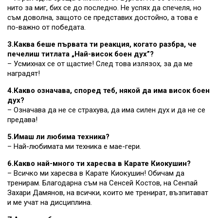
нито за миг, бих се до последно. Не успях да спечеля, но
съм доволна, защото се представих достойно, а това е
по-важно от победата.
3.Каква беше първата ти реакция, когато разбра, че
печелиш титлата „Най-висок боен дух”?
– Усмихнах се от щастие! След това излязох, за да ме
наградят!
4.Какво означава, според теб, някой да има висок боен
дух?
– Означава да не се страхува, да има силен дух и да не се
предава!
5.Имаш ли любима техника?
– Най-любимата ми техника е мае-гери.
6.Какво най-много ти харесва в Карате Киокушин?
– Всичко ми харесва в Карате Киокушин! Обичам да
тренирам. Благодарна съм на Сенсей Костов, на Сенпай
Захари Дамянов, на всички, които ме тренират, възпитават
и ме учат на дисциплина.