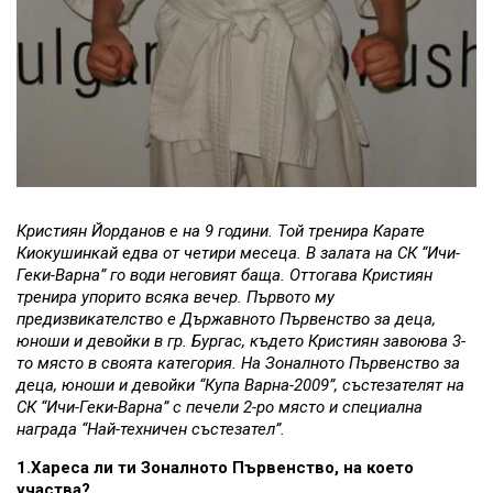
Кристиян Йорданов е на 9 години. Той тренира Карате
Киокушинкай едва от четири месеца. В залата на СК “Ичи-
Геки-Варна” го води неговият баща. Оттогава Кристиян
тренира упорито всяка вечер. Първото му
предизвикателство е Държавното Първенство за деца,
юноши и девойки в гр. Бургас, където Кристиян завоюва 3-
то място в своята категория. На Зоналното Първенство за
деца, юноши и девойки “Купа Варна-2009”, състезателят на
СК “Ичи-Геки-Варна” с печели 2-ро място и специална
награда “Най-техничен състезател”.
1.Хареса ли ти Зоналното Първенство, на което
участва?