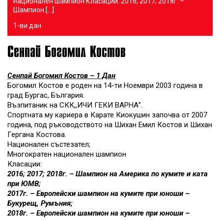
национален шампион Класации: 2016; 2017; 2018г. –
Шампион […]
1-ви дан
Сенпай Богомил Костов
Сенпай Богомил Костов – 1 Дан
Богомил Костов e роден на 14-ти Ноември 2003 година в
град Бургас, България.
Възпитаник на СКК,,ИЧИ ГЕКИ ВАРНА”.
Спортната му кариера в Карате Киокушин започва от 2007
година, под ръководството на Шихан Емил Костов и Шихан
Гергана Костова.
Национален състезател;
Многократен национален шампион
Класации:
2016; 2017; 2018г. – Шампион на Америка по кумите и ката
при ЮМВ;
2017г. – Европейски шампион на кумите при юноши –
Букурещ, Румъния;
2018г. – Европейски шампион на кумите при юноши –