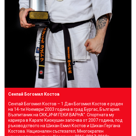
Сенпай Богомил Костов
Сенпай Богомил Костов – 1 Дан Богомил Костов e роден
на 14-ти Ноември 2003 година в град Бургас, България.
Възпитаник на СКК,,ИЧИ ГЕКИ ВАРНА”. Спортната му
кариера в Карате Киокушин започва от 2007 година, под
ръководството на Шихан Емил Костов и Шихан Гергана
Костова. Национален състезател; Многократен