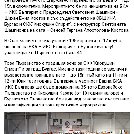
се проведе 16-тото Държавно Първенство за деца от 4 до
15г. включително. Мероприятието бе по инициатива на БКА
– ИКО България с Председател Световния Шампион –
Шихан Емил Костов и със съдействието на ОБЩИНА
Бургас и СКК“Киокушин Спирит“, с инструктор Световната
Шампионка на ката – Сенсей Гергана Апостолова-Костова.
В Състезанието взеха участие 195 каратеки от 12 клуба,
членове на БКА – ИКО България. От Бургаският клуб
участниците в Първенството бяха 44.
Това Първенство е традиция вече за СКК“Киокушин
Спирит“ и за град Бургас. Именно тази година се увеличи и
възрастовата граница в него – до 15г., тъй като на 11-ти и
12-ти Юни тази година, България, в частност Варна, БКА –
ИКО България ще бъде домакин на 35-тото Европейско
Първенство по Киокушин Карате (от 10 години нагоре) и
Бургаското Първенство бе един вид генерално състезание
и квалификация за това престижно мероприятие.