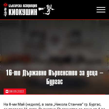
16-то Държавно Първенство за деца –
Бургас
08.05.2022
На 8-ми Май (неделя), в зала „Никола Станчев“ гр. Бургас,