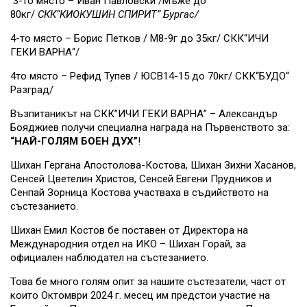
3-то място – Иван Павловски /Мъже до
80кг/
СКК“КИОКУШИН СПИРИТ“ Бургас/
4-то място – Борис Петков / М8-9г до 35кг/ СКК“ИЧИ
ГЕКИ ВАРНА“/
4то място – Рефид Тупев / ЮСВ14-15 до 70кг/ СКК“БУДО“
Разград/
Възпитаникът на СКК”ИЧИ ГЕКИ ВАРНА” – Александър
Бояджиев получи специална награда на Първенството за:
“НАЙ-ГОЛЯМ БОЕН ДУХ”
!
Шихан Гергана Апостолова-Костова, Шихан Зихни Хасанов,
Сенсей Цветелин Христов, Сенсей Евгени Прудников и
Сенпай Зорница Костова участваха в съдийството на
състезанието.
Шихан Емил Костов бе поставен от Директора на
Международния отдел на ИКО – Шихан Горай, за
официален наблюдател на състезанието.
Това бе много голям опит за нашите състезатели, част от
които Октомври 2024 г. месец им предстои участие на