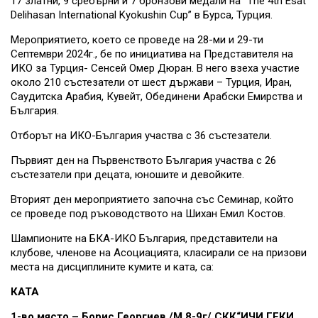
17 златни, 9 сребърни и 7 бронзови медали на “The 4th Esat
Delihasan International Kyokushin Cup” в Бурса, Турция.
Мероприятието, което се проведе на 28-ми и 29-ти
Септември 2024г., бе по инициатива на Представителя на
ИКО за Турция- Сенсей Омер Дюран. В него взеха участие
около 210 състезатели от шест държави – Турция, Иран,
Саудитска Арабия, Кувейт, Обединени Арабски Емирства и
България.
Отборът на ИКО-България участва с 36 състезатели.
Първият ден на Първенството България участва с 26
състезатели при децата, юношите и девойките.
Вторият ден мероприятието започна със Семинар, който
се проведе под ръководството на Шихан Емил Костов.
Шампионите на БКА-ИКО България, представители на
клубове, членове на Асоциацията, класирали се на призови
места на дисциплините кумите и ката, са:
КАТА
1-во място – Борис Георгиев /М 8-9г/ СКК“ИЧИ ГЕКИ