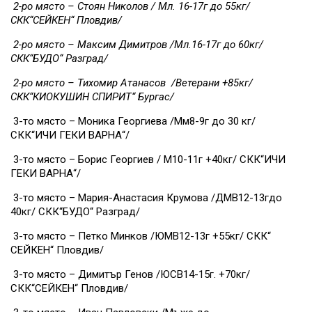
2-ро място – Стоян Николов / Мл. 16-17г до 55кг/
СКК“СЕЙКЕН“ Пловдив/
2-ро място – Максим Димитров /Мл.16-17г до 60кг/
СКК“БУДО“ Разград/
2-ро място – Тихомир Атанасов /Ветерани +85кг/
СКК“КИОКУШИН СПИРИТ“ Бургас/
3-то място – Моника Георгиева /Мм8-9г до 30 кг/
СКК“ИЧИ ГЕКИ ВАРНА“/
3-то място – Борис Георгиев / М10-11г +40кг/ СКК“ИЧИ
ГЕКИ ВАРНА“/
3-то място – Мария-Анастасия Крумова /ДМВ12-13гдо
40кг/ СКК“БУДО“ Разград/
3-то място – Петко Минков /ЮМВ12-13г +55кг/ СКК“
СЕЙКЕН“ Пловдив/
3-то място – Димитър Генов /ЮСВ14-15г. +70кг/
СКК“СЕЙКЕН“ Пловдив/