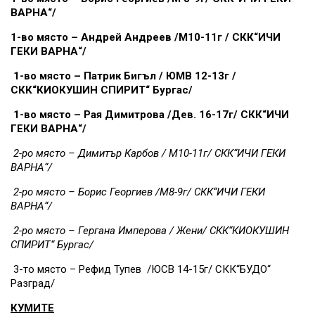
ВАРНА“/
1-во място – Андрей Андреев /М10-11г / СКК“ИЧИ
ГЕКИ ВАРНА“/
1-во място – Патрик Бигъл / ЮМВ 12-13г /
СКК“КИОКУШИН СПИРИТ“ Бургас/
1-во място – Рая Димитрова /Дев. 16-17г/ СКК“ИЧИ
ГЕКИ ВАРНА“/
2-ро място – Димитър Карбов / М10-11г/ СКК“ИЧИ ГЕКИ
ВАРНА“/
2-ро място – Борис Георгиев /М8-9г/ СКК“ИЧИ ГЕКИ
ВАРНА“/
2-ро място – Гергана Имперова / Жени/ СКК“КИОКУШИН
СПИРИТ“ Бургас/
3-то място – Рефид Тупев /ЮСВ 14-15г/ СКК“БУДО“
Разград/
КУМИТЕ