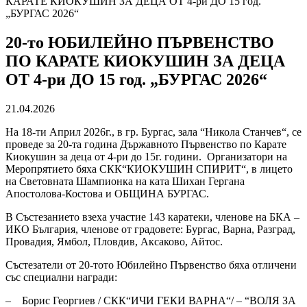
КАРАТЕ КИОКУШИН ЗА ДЕЦА ОТ 4-ри ДО 15 год.
„БУРГАС 2026“
20-то ЮБИЛЕЙНО ПЪРВЕНСТВО
ПО КАРАТЕ КИОКУШИН ЗА ДЕЦА
ОТ 4-ри ДО 15 год. „БУРГАС 2026“
21.04.2026
На 18-ти Април 2026г., в гр. Бургас, зала “Никола Станчев“, се
проведе за 20-та година Държавното Първенство по Карате
Киокушин за деца от 4-ри до 15г. години. Организатори на
Меропрятието бяха СКК“КИОКУШИН СПИРИТ“, в лицето
на Световната Шампионка на ката Шихан Гергана
Апостолова-Костова и ОБЩИНА БУРГАС.
В Състезанието взеха участие 143 каратеки, членове на БКА –
ИКО България, членове от градовете: Бургас, Варна, Разград,
Провадия, Ямбол, Пловдив, Аксаково, Айтос.
Състезатели от 20-тото Юбилейно Първенство бяха отличени
със специални награди:
– Борис Георгиев / СКК“ИЧИ ГЕКИ ВАРНА“/ – “ВОЛЯ ЗА