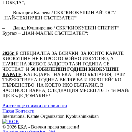
ПОБЕДА“;
– Виктория Калчева / СКК“КИОКУШИН АЙТОС“/ –
„НАЙ-ТЕХНИЧЕН СЪСТЕЗАТЕЛ“‘
– Давид Кушниренко / СКК“КИОКУШИН СПИРИТ“
Бургас/ – „НАЙ-МАЛЪК СЪСТЕЗАТЕЛ“;
2026г.
Е СПЕЦИАЛНА ЗА ВСИЧКИ, ЗА КОИТО КАРАТЕ
КИОКУШИН НЕ Е ПРОСТО БОЙНО ИЗКУСТВО, А
НАЧИН НА ЖИВОТ, ЗАЩОТО ТАЗИ ГОДИНА СЕ
ЧЕСТВАТ И
50 ЮБИЛЕЙНИ ГОДИНИ КИОКУШИН
КАРАТЕ
. КАЛЕДАРЪТ НА БКА – ИКО БЪЛГАРИЯ, ТАЗИ
ТЪРЖЕСТВЕНА ГОДИНА ВКЛЮЧВА И ЕВРОПЕЙСКО
ПЪРВЕНСТВО, НА КОЕТО ИКО БЪЛГАРИЯ, В
ЧАСТНОСТ ВАРНА, СЛЕДВАЩИЯ МЕСЕЦ /16-17-ти МАЙ/
ЩЕ БЪДЕ ДОМАКИН!
Вижте още снимки от новината
Назад
Контакти
International Karate Organization Kyokushinkaikan
© 2026
БКА
- Всички права запазени!