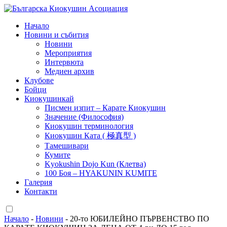
Начало
Новини и събития
Новини
Мероприятия
Интервюта
Медиен архив
Клубове
Бойци
Киокушинкай
Писмен изпит – Карате Киокушин
Значение (Философия)
Киокушин терминология
Киокушин Ката ( 極真型 )
Тамешивари
Кумите
Kyokushin Dojo Kun (Клетва)
100 Боя – HYAKUNIN KUMITE
Галерия
Контакти
Начало
-
Новини
-
20-то ЮБИЛЕЙНО ПЪРВЕНСТВО ПО