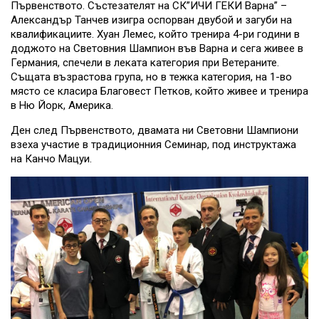
Първенството. Състезателят на СК”ИЧИ ГЕКИ Варна” –
Александър Танчев изигра оспорван двубой и загуби на
квалификациите. Хуан Лемес, който тренира 4-ри години в
доджото на Световния Шампион във Варна и сега живее в
Германия, спечели в леката категория при Ветераните.
Същата възрастова група, но в тежка категория, на 1-во
място се класира Благовест Петков, който живее и тренира
в Ню Йорк, Америка.
Ден след Първенството, двамата ни Световни Шампиони
взеха участие в традиционния Семинар, под инструктажа
на Канчо Мацуи.