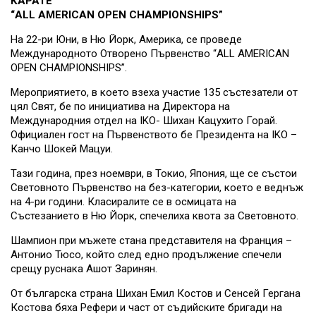
КАРАТЕ
“ALL AMERICAN OPEN CHAMPIONSHIPS”
На 22-ри Юни, в Ню Йорк, Америка, се проведе
Международното Отворено Първенство “ALL AMERICAN
OPEN CHAMPIONSHIPS”.
Мероприятието, в което взеха участие 135 състезатели от
цял Свят, бе по инициатива на Директора на
Международния отдел на IKO- Шихан Кацухито Горай.
Официален гост на Първенството бе Президента на IKO –
Канчо Шокей Мацуи.
Тази година, през ноември, в Токио, Япония, ще се състои
Световното Първенство на без-категории, което е веднъж
на 4-ри години. Класиралите се в осмицата на
Състезанието в Ню Йорк, спечелиха квота за Световното.
Шампион при мъжете стана представителя на Франция –
Антонио Тюсо, който след едно продължение спечели
срещу руснака Ашот Заринян.
От българска страна Шихан Емил Костов и Сенсей Гергана
Костова бяха Рефери и част от съдийските бригади на