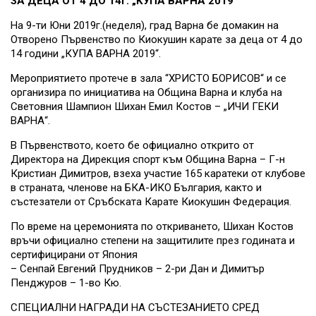
ЗА ДЕЦА ОТ 4 ДО 14г. „КУПА ВАРНА 2019“
На 9-ти Юни 2019г.(неделя), град Варна бе домакин на
Отворено Първенство по Киокушин карате за деца от 4 до
14 години „КУПА ВАРНА 2019“.
Мероприятието протече в зала “ХРИСТО БОРИСОВ“ и се
организира по инициатива на Община Варна и клуба на
Световния Шампион Шихан Емил Костов – „ИЧИ ГЕКИ
ВАРНА“.
В Първенството, което бе официално открито от
Директора на Дирекция спорт към Община Варна – Г-н
Кристиан Димитров, взеха участие 165 каратеки от клубове
в страната, членове на БКА-ИКО България, както и
състезатели от Сръбската Карате Киокушин Федерация.
По време на церемонията по откриването, Шихан Костов
връчи официално степени на защитилите през годината и
сертифицирани от Япония
– Сенпай Евгений Прудников – 2-ри Дан и Димитър
Пенджуров – 1-во Кю.
СПЕЦИАЛНИ НАГРАДИ НА СЪСТЕЗАНИЕТО СРЕД