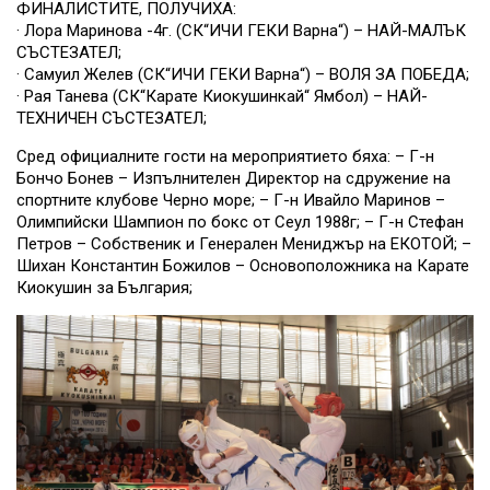
ФИНАЛИСТИТЕ, ПОЛУЧИХА:
· Лора Маринова -4г. (СК“ИЧИ ГЕКИ Варна“) – НАЙ-МАЛЪК
СЪСТЕЗАТЕЛ;
· Самуил Желев (СК“ИЧИ ГЕКИ Варна“) – ВОЛЯ ЗА ПОБЕДА;
· Рая Танева (СК“Карате Киокушинкай“ Ямбол) – НАЙ-
ТЕХНИЧЕН СЪСТЕЗАТЕЛ;
Сред официалните гости на мероприятието бяха: – Г-н
Бончо Бонев – Изпълнителен Директор на сдружение на
спортните клубове Черно море; – Г-н Ивайло Маринов –
Олимпийски Шампион по бокс от Сеул 1988г; – Г-н Стефан
Петров – Собственик и Генерален Мениджър на ЕКОТОЙ; –
Шихан Константин Божилов – Основоположника на Карате
Киокушин за България;