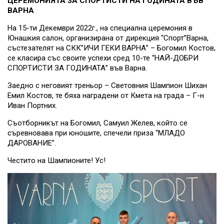
ЦЕРЕМОНИЯТА ЗА СПОРТИСТИ НА ГОДИНАТА ВЪВ
ВАРНА
На 15-ти Декември 2022г., на специална церемония в
Юнашкия салон, организирана от дирекция “Спорт”Варна,
състезателят на СКК”ИЧИ ГЕКИ ВАРНА” – Богомил Костов,
се класира със своите успехи сред 10-те “НАЙ-ДОБРИ
СПОРТИСТИ ЗА ГОДИНАТА” във Варна.
Заедно с неговият треньор – Световния Шампион Шихан
Емил Костов, те бяха наградени от Кмета на града – Г-н
Иван Портних.
Съотборникът на Богомил, Самуил Желев, който се
съревновава при юношите, спечели приза “МЛАДО
ДАРОВАНИЕ”.
Честито на Шампионите! Ус!