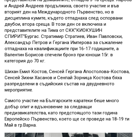
и Андрей Андреев продължиха, своето участие и във
вторият ден на Международното Първенство, но в
дисциплина кумите, където отпаднаха след оспорвани
двубои, втора среща. В този ден се включиха и
представителите на Тима от СКК”КИОКУШИН
СПИРИТ”Бургас. Стратимир Стратиев, Иван Павловски,
Александър Петров и Гергана Имперова за съжаление
отпаднаха на квалификациите при 16-17 годишните, а
Валентин Борисов спечели бронз при юноши 15г. в
категория до 70 кг.
Шихан Емил Костов, Сенсей Гергана Апостолова-Костова,
Сенсей Зихни Хасанов и Сенпай Зорница Костова бяха
разпределени в съдийския състав на двудневното
мероприятие.
Самото участие на Българските каратеки беше много
добър опит и вдъхновение за следващи
предизвикателства, като предстоящото тази година
Европейско Първенство, което ще се проведе на 18-19 ти
Май в гр.Варна.