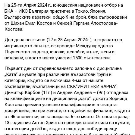
На 25-ти Април 2024 г., юношеския национален отбор на
БКА – ИКО България пристигна в Токио, Япония.
Българските каратеки, общо 9 на брой, бяха съпроводени
от Шихан Емил Костов и Сенсей Гергана Апостолова-
Костова.
Два дена по-късно (27 и 28 Април 2024г.), в страната на
изгряващото слънце, се проведе Международното
Първенство за деца, юноши, девойки, мъже, жени и
ветерани, в което взеха участие 1500 състезатели.
Първият ден от съревнованието започна с дисциплина
„Ката“ и кумите при различните възрастови групи и
категории, където се включиха 4-ма от нашите
състезатели, възпитаници на СКК“ИЧИ ГЕКИ ВАРНА“.
Димитър Карбов (11г.) и Андрей Андреев – (9г.) отпаднаха
на квалификациите на дисциплина „ката“, докато Зорница
Костова премина успешно квалификациите в същата
дисциплина, но при жените, отпадайки на финалите, където
от 46 опонентки, се класира на 6-то място. От своя страна,
13 годишния Антон Христов премери своите сили на кумите,
в категория до 50 кг, където след две победи срещу
представители на домакините, отпадна 3-та среща. Карбов