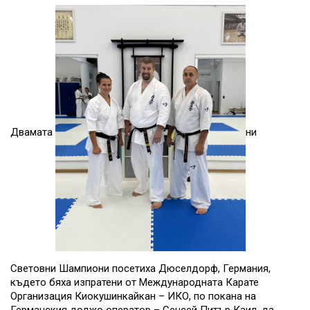
Двамата
ни
Световни Шампиони посетиха Дюселдорф, Германия,
където бяха изпратени от Международната Карате
Организация Киокушинкайкан – ИКО, по покана на
Германския доджо оператор – Сенсей Питър Каил, да