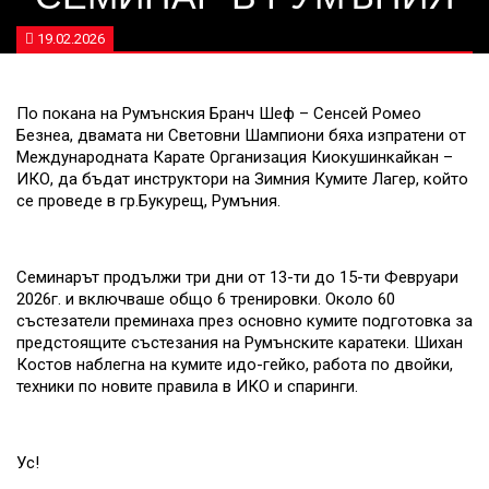
19.02.2026
По покана на Румънския Бранч Шеф – Сенсей Ромео
Безнеа, двамата ни Световни Шампиони бяха изпратени от
Международната Карате Организация Киокушинкайкан –
ИКО, да бъдат инструктори на Зимния Кумите Лагер, който
се проведе в гр.Букурещ, Румъния.
Семинарът продължи три дни от 13-ти до 15-ти Февруари
2026г. и включваше общо 6 тренировки. Около 60
състезатели преминаха през основно кумите подготовка за
предстоящите състезания на Румънските каратеки. Шихан
Костов наблегна на кумите идо-гейко, работа по двойки,
техники по новите правила в ИКО и спаринги.
Ус!