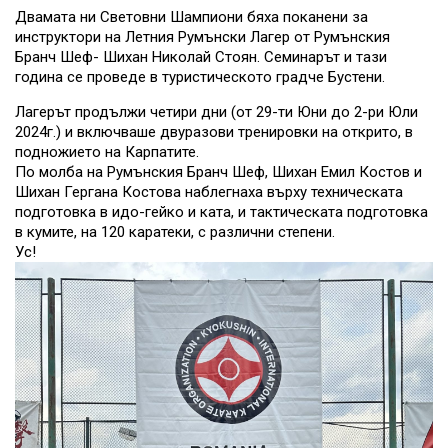
Двамата ни Световни Шампиони бяха поканени за
инструктори на Летния Румънски Лагер от Румънския
Бранч Шеф- Шихан Николай Стоян. Семинарът и тази
година се проведе в туристическото градче Бустени.
Лагерът продължи четири дни (от 29-ти Юни до 2-ри Юли
2024г.) и включваше двуразови тренировки на открито, в
подножието на Карпатите.
По молба на Румънския Бранч Шеф, Шихан Емил Костов и
Шихан Гергана Костова наблегнаха върху техническата
подготовка в идо-гейко и ката, и тактическата подготовка
в кумите, на 120 каратеки, с различни степени.
Ус!