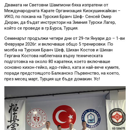
Двамата ни Световни Шампиони бяха изпратени от
Международната Карате Организация Киокушинкайкан –
ИКО, по покана на Турския Бранч Шеф- Сенсей Омер
Дюран, да бъдат инструктори на Зимния Турски Лагер,
който се проведе в гр.Бурса, Турция.
Семинарът продължи четири дни от 29-ти Януари до – 1-ви
Февруари 2026г. и включваше общо 5 тренировки. По
молба на Турския Бранч Шеф, Шихан Костов и Шихан
Гергана Костова наблегнаха върху техническата
подготовка на около 80 каратеки, което включваше
основно кихон-гейко, идо-гейко, ката и най-вече кумите,
поради предстоящото Балканско Първенство, на което,
през месец март, Турция ще бъде домакин. Ус!