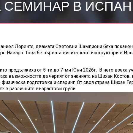
 СЕМИНАР В ИСПА
аниел Лоренте, двамата Световни Шампиони бяха поканен
о Наваро. Това бе първата визита, като инструктори в Ис
о продължиха от 5-ти до 7-ми Юни 2026г. В него взеха уча
аха възможността да черпят от знанията на Шихан Костов, 
о физическа подготовка и спаринг. От своя страна Шихан Ге
те в различните възрастови групи.