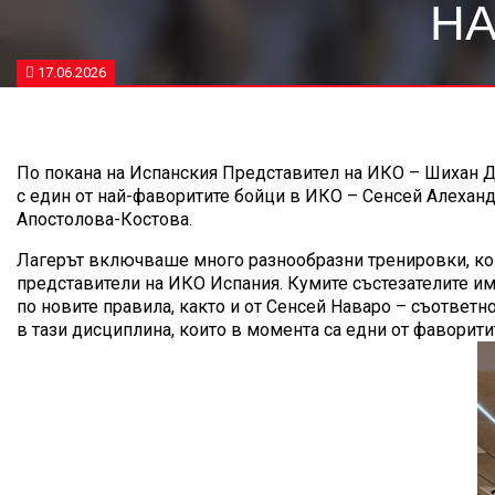
НА
17.06.2026
По покана на Испанския Представител на
ИКО
– Шихан Д
с един от най-фаворитите бойци в
ИКО
– Сенсей Алехандр
Апостолова-Костова.
Лагерът включваше много разнообразни тренировки, коит
представители на
ИКО
Испания. Кумите състезателите им
по новите правила, както и от Сенсей Наваро – съответн
в тази дисциплина, които в момента са едни от фаворити