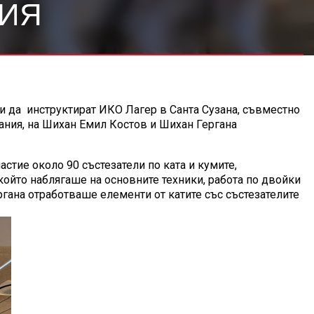
НИЯ
и да инструктират
ИКО
Лагер в Санта Сузана, съвместно
пания, на Шихан Емил Костов и Шихан Гергана
стие около 90 състезатели по ката и кумите,
който наблягаше на основните техники, работа по двойки
ргана отработваше елементи от катите със състезателите