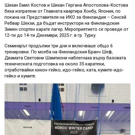
Шихан Емил Костов и Шихан Гергана Апостолова-Костова
бяха изпратени от Главната квартира Хонбу, Япония, по
покана на Представителя на ИКО за Финландия – Сенсей
Ребвар Шекхи, да бъдат инструктори на Финландския
Зимен спортен карате лагер. Мероприятието се проведе от
12-ти до 14-ти Декември, 2025 г. в гр. Турку.
Семинарът продължи три дни и включваше общо 6
тренировки. По молба на Финландския Бранч Шеф,
Двамата Световни Шампиони наблегнаха върху базовата
техническата подготовка на около 35 каратеки,
отработвайки кихон-гейко, идо-гейко, ката, кумите-идо-
гейко и кумите.