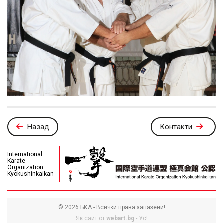
Назад
Контакти
International
Karate
Organization
Kyokushinkaikan
© 2026
БКА
- Всички права запазени!
Як сайт от
webart.bg
- Ус!