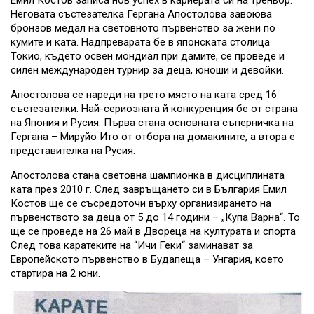
Емил Костов записа нов успех в кариерата си на треньор.
Неговата състезателка Гергана Апостолова завоюва
бронзов медал на световното първенство за жени по
кумите и ката. Надпреварата бе в японската столица
Токио, където освен мондиал при дамите, се проведе и
силен международен турнир за деца, юноши и девойки.
Апостолова се нареди на трето място на ката сред 16
състезателки. Най-сериозната й конкуренция бе от страна
на Япония и Русия. Първа стана основната съперничка на
Гергана – Мируйо Ито от отбора на домакините, а втора е
представителка на Русия.
Апостолова стана световна шампионка в дисциплината
ката през 2010 г. След завръщането си в България Емил
Костов ще се съсредоточи върху организирането на
първенството за деца от 5 до 14 години – „Купа Варна“. То
ще се проведе на 26 май в Двореца на културата и спорта
След това каратеките на “Ичи Геки“ заминават за
Европейското първенство в Будапеща – Унгария, което
стартира на 2 юни.