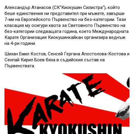
Александър Атанасов (СК“Киокушин Силистра“), който
беше единствения ни представител при мъжете, завърши
7-ми на Европейското Първенство на без-категории. Тази
класация му осигури квота за Световното Първенство на
без-категории следващата година, което Международната
Карате Организация Киокушинкайкан организира веднъж
на 4-ри години.
Шихан Емил Костов, Сенсей Гергана Апостолова-Костова и
Сенпай Кирил Боев бяха в съдийския състав на
Първенствата.