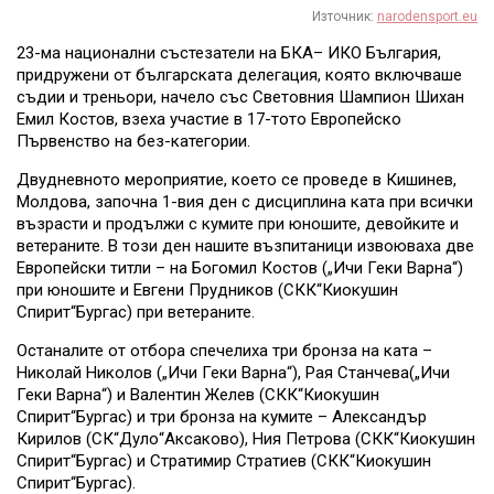
Източник:
narodensport.eu
23-ма национални състезатели на БКА– ИКО България,
придружени от българската делегация, която включваше
съдии и треньори, начело със Световния Шампион Шихан
Емил Костов, взеха участие в 17-тото Европейско
Първенство на без-категории.
Двудневното мероприятие, което се проведе в Кишинев,
Молдова, започна 1-вия ден с дисциплина ката при всички
възрасти и продължи с кумите при юношите, девойките и
ветераните. В този ден нашите възпитаници извоюваха две
Европейски титли – на Богомил Костов („Ичи Геки Варна“)
при юношите и Евгени Прудников (СКК“Киокушин
Спирит“Бургас) при ветераните.
Останалите от отбора спечелиха три бронза на ката –
Николай Николов („Ичи Геки Варна“), Рая Станчева(„Ичи
Геки Варна“) и Валентин Желев (СКК“Киокушин
Спирит“Бургас) и три бронза на кумите – Александър
Кирилов (СК“Дуло“Аксаково), Ния Петрова (СКК“Киокушин
Спирит“Бургас) и Стратимир Стратиев (СКК“Киокушин
Спирит“Бургас).