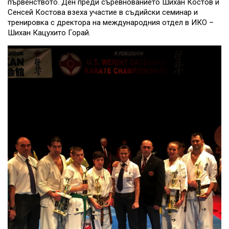
първенството. Ден преди съревнованието Шихан Костов и
Сенсей Костова взеха участие в съдийски семинар и
тренировка с дректора на международния отдел в ИКО –
Шихан Кацухито Горай.