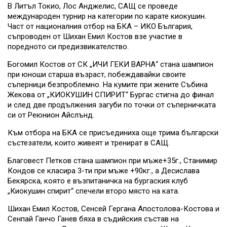
В Литъл Токио, Лос Анджелис, САЩ се проведе
международен турнир на категории по карате киокушин.
Част от националния отбор на БКА – ИКО България,
съпроводен от Шихан Емил Костов взе участие в
поредното си предизвикателство.
Богомил Костов от СК „ИЧИ ГЕКИ ВАРНА“ стана шампион
при юноши старша възраст, побеждавайки своите
съперници безпроблемно. На кумите при жените Събина
Жекова от „КИОКУШИН СПИРИТ“ Бургас стигна до финал
и след две продължения загуби по точки от съперничката
си от Реюнион Айслънд.
Към отбора на БКА се присъединиха още трима български
състезатели, които живеят и тренират в САЩ.
Благовест Петков стана шампион при мъже+35г., Станимир
Кондов се класира 3-ти при мъже +90кг., а Десислава
Бекярска, която е възпитаничка на бургаския клуб
„Киокушин спирит“ спечели второ място на ката.
Шихан Емил Костов, Сенсей Гергана Апостолова-Костова и
Сенпай Ганчо Ганев бяха в съдийския състав на