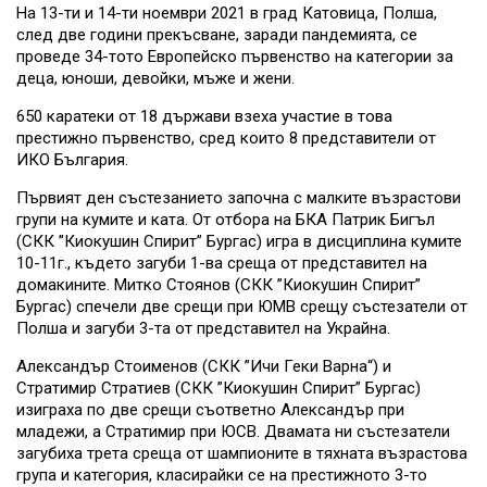
На 13-ти и 14-ти ноември 2021 в град Катовица, Полша,
след две години прекъсване, заради пандемията, се
проведе 34-тото Европейско първенство на категории за
деца, юноши, девойки, мъже и жени.
650 каратеки от 18 държави взеха участие в това
престижно първенство, сред които 8 представители от
ИКО България.
Първият ден състезанието започна с малките възрастови
групи на кумите и ката. От отбора на БКА Патрик Бигъл
(СКК ”Киокушин Спирит” Бургас) игра в дисциплина кумите
10-11г., където загуби 1-ва среща от представител на
домакините. Митко Стоянов (СКК ”Киокушин Спирит”
Бургас) спечели две срещи при ЮМВ срещу състезатели от
Полша и загуби 3-та от представител на Украйна.
Александър Стоименов (СКК ”Ичи Геки Варна“) и
Стратимир Стратиев (СКК ”Киокушин Спирит” Бургас)
изиграха по две срещи съответно Александър при
младежи, а Стратимир при ЮСВ. Двамата ни състезатели
загубиха трета среща от шампионите в тяхната възрастова
група и категория, класирайки се на престижното 3-то