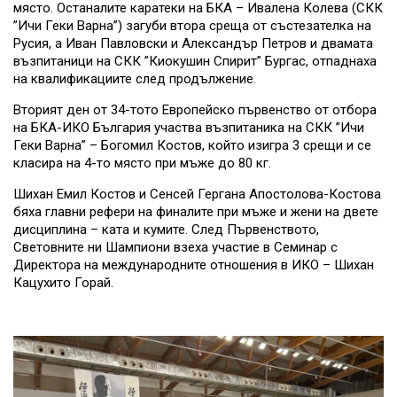
място. Останалите каратеки на БКА – Ивалена Колева (СКК
”Ичи Геки Варна”) загуби втора среща от състезателка на
Русия, а Иван Павловски и Александър Петров и двамата
възпитаници на СКК ”Киокушин Спирит” Бургас, отпаднаха
на квалификациите след продължение.
Вторият ден от 34-тото Европейско първенство от отбора
на БКА-ИКО България участва възпитаника на СКК ”Ичи
Геки Варна” – Богомил Костов, който изигра 3 срещи и се
класира на 4-то място при мъже до 80 кг.
Шихан Емил Костов и Сенсей Гергана Апостолова-Костова
бяха главни рефери на финалите при мъже и жени на двете
дисциплина – ката и кумите. След Първенството,
Световните ни Шампиони взеха участие в Семинар с
Директора на международните отношения в ИКО – Шихан
Кацухито Горай.