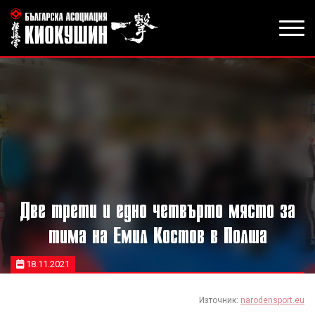
Две трети и едно четвърто място за
тима на Емил Костов в Полша
18.11.2021
Източник:
narodensport.eu