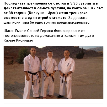
Последната тренировка се състоя в 5:30 сутринта в
действителност в самата пустиня, на която за 1-ви път
от 38 години (Киокушин Иран) жени тренираха
съвместно в един строй с мъжете.
За двамата
шампиони това бе едно голямо предизвикателство.
Шихан Емил и Сенсей Гергана бяха очаровани от
гостоприемството на домакините и големият им дух в
Карате Киокишин.