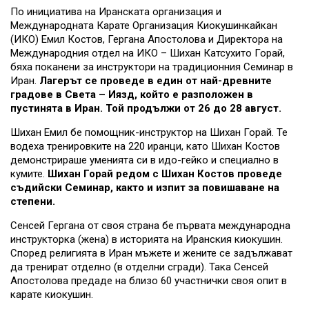
По инициатива на Иранската организация и
Международната Карате Организация Киокушинкайкан
(ИКО) Емил Костов, Гергана Апостолова и Директора на
Международния отдел на ИКО – Шихан Катсухито Горай,
бяха поканени за инструктори на традиционния Семинар в
Иран.
Лагерът се проведе в един от най-древните
градове в Света – Иязд, който е разположен в
пустинята в Иран. Той продължи от 26 до 28 август.
Шихан Емил бе помощник-инструктор на Шихан Горай. Те
водеха тренировките на 220 иранци, като Шихан Костов
демонстрираше уменията си в идо-гейко и специално в
кумите.
Шихан Горай редом с Шихан Костов проведе
съдийски Семинар, както и изпит за повишаване на
степени.
Сенсей Гергана от своя страна бе първата международна
инструкторка (жена) в историята на Иранския киокушин.
Според религията в Иран мъжете и жените се задължават
да тренират отделно (в отделни сгради). Така Сенсей
Апостолова предаде на близо 60 участнички своя опит в
карате киокушин.