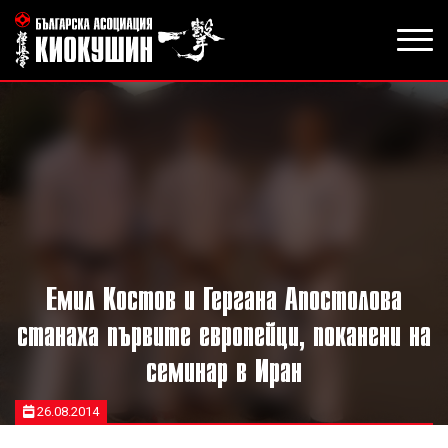
Емил Костов и Гергана Апостолова
станаха първите европейци, поканени на
семинар в Иран
26.08.2014