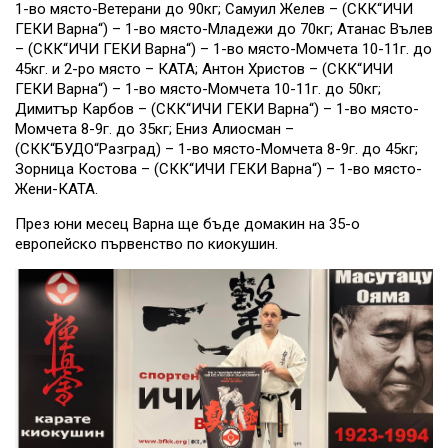
1-во място-Ветерани до 90кг; Самуил Желев – (СКК“ИЧИ
ГЕКИ Варна“) – 1-во място-Младежи до 70кг; Атанас Вълев
– (СКК“ИЧИ ГЕКИ Варна“) – 1-во място-Момчета 10-11г. до
45кг. и 2-ро място – КАТА; Антон Христов – (СКК“ИЧИ
ГЕКИ Варна“) – 1-во място-Момчета 10-11г. до 50кг;
Димитър Карбов – (СКК“ИЧИ ГЕКИ Варна“) – 1-во място-
Момчета 8-9г. до 35кг; Ениз Алиосман –
(СКК“БУДО“Разград) – 1-во място-Момчета 8-9г. до 45кг;
Зорница Костова – (СКК“ИЧИ ГЕКИ Варна“) – 1-во място-
Жени-КАТА.
През юни месец Варна ще бъде домакин на 35-о
европейско първенство по киокушин.