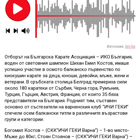
Източник:
bnr.bg
Отборът на Българска Карате Асоциация – ИКО България,
воден от световния шампион Шихан Емил Костов, имаше
успешно участие в осмото балканско първенство по
киокушин карате за деца, юноши, девойки, мъже, жени и
ветерани. В сръбската столица Белград премериха сили
около 180 каратеки от Сърбия, Черна гора, Румъния,
Турция, Гърция, Австрия, Франция, от които 35 бяха
представители на България. Родният тим, съставен
основно от състезатели на варненския клуб “ИЧИ ГЕКИ”
спечели осем балкански титли в различните възрастови
групи и категории:
Богомил Костов – (СКК“ИЧИ ГЕКИ Варна“) – 1-во място-
Мъже до 80кг; Стоян Стоянов – (СКК“ИЧИ ГЕКИ Варна“) –