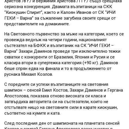
Христов /8 г./ и Вержиния Христова /11 г./ също срещнаха
сериозна конкуренция. Двамата възпитаници на СКК
“Киокушин Спирит”, както и Калоян Иванов от СК “ИЧИ
ГЕКИ – Варна” за съжаление загубиха своите срещи от
представителите на домакините.
На Световното първенство за мъже на категории, което се
провежда веднъж на четири години, националният
състезател на БФКК и възпитаник на СК “ИЧИ ГЕКИ –
Варна” Захари Дамянов проведе три изключително тежки
схватки с конкуренти от Бразилия, Япония и Русия и се
класира втори в супертежка категория (+90 кг). Дамянов
беше спрян едва на финала и то в продължението от
руснака Михаил Козлов.
С поредните си успехи възпитаниците на световния
шампион – сенсей Емил Костов, Захари Дамянов и Гергана
Апостолова, показаха отново високата си класа и
затвърдиха авторитета си на състезатели, които не
отстъпвате нищо на световните сили в карате киокушин,
съответно на кумите и ката.
След последния ден от шампионата на планетата сенсей