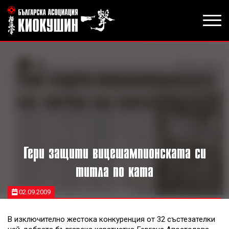
Гери защити вицешампионската си
титла по ката
02.09.2009
В изключително жестока конкуренция от 32 състезателки