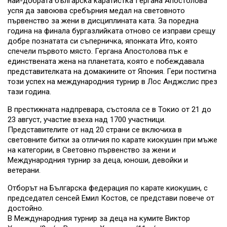
най-добрата българска каратистка Гергана Апостолова
успя да завоюва сребърния медал на световното
първенство за жени в дисциплината ката. За поредна
година на финала бургазлийката отново се изправи срещу
добре познатата си съперничка, японката Ито, която
спечели първото място. Гергана Апостолова пък е
единствената жена на планетата, която е побеждавала
представителката на домакините от Япония. Гери постигна
този успех на международния турнир в Лос Анджслис през
тази година.
В престижната надпревара, състояла се в Токио от 21 до
23 август, участие взеха над 1700 участници.
Представителите от над 20 страни се включиха в
световните битки за отличия по карате киокушин при мъже
на категории, в Световно първенство за жени и
Международния турнир за деца, юноши, девойки и
ветерани.
Отборът на Българска федерация по карате киокушин, с
председател сенсей Емил Костов, се представи повече от
достойно.
В Международния турнир за деца на кумите Виктор