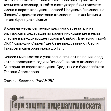
Костов и семпай Гергана Апостолова взеха участие в
технически семинар, в който инструктори бяха големите
имена в карате киокушин – сенсей Нарушима /шампион на
Япония/ и двамата световни шампиони – шихан Кияма и
шихан Франциско Фильо.
В края на месец септември шестима състезатели на
Българската федерация по карате киокушин ще вземат
участие в международен турнир в Сърбия. Бургаският клуб
СКК “Киокушин Спирнт” ще бъде представен от Стоян
Танаров в категория тежка до 18 г.
Сенсей Емил Костов е уважавана личност в Япония, след
като в последните години “
изкова
” няколко шампиони на
България по карате киокушин. Сред тях е и бургазлийката
Гергана Апостолова.
Снимка: Веселина РАКАНОВА