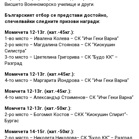
Висшето Военноморско училище и други.
Българският отбор се представи достойно,
спечелвайки следните призови награди:
Момичета 12-13г. (кат.-45кг.):
1-во място – Ивалена Колева – СК “Ичи Геки Варна“
2-ро място – Магдалина Стоянова – СК “Киокушин
Силистра“
3-то място – Цветелина Григорива – СК “Будо КК“ –
Разград
Момичета 12-13г. (кат.+45кг.):
4-то място – Маргарита Йондрова – СК “Ичи Геки Варна“
Момчета 12-13г. (кат.-45кг.):
4-то място – Александър Стоименов– СК “Ичи Геки Варна“
Момчета 12-13г. (кат.-50кг.):
2-ро място – Богомил Костов – СКК “Киокушин Спирит“-
Бургас
Момичета 14-15г. (кат.-50кг.):
2-ро място – Николета Николова– СК “Будо КК“ – Разград