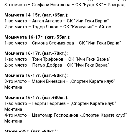
3-то място – Стефани Николова – СК “Будо КК“ – Разград
Момчета 14-15г. (кат.+65кг.):
1-во място – Ангел Ангелов – СК “Ичи Геки Варна“
2-ро място – Тодор Янков – СК “Киокушин“ – Айтос
Момичета 16-17г. (кат.-55кг.):
1-во място – Симона Стоименова – СК “Ичи Геки Варна“
Момчета 16-17г. (кат.-70кг.):
1-во място – Тони Трифонов – СК “Ичи Геки Варна“
2-ро място – Петър Добрев – СК “Ичи Геки Варна“
Момчета 16-17г. (кат.-80кг.):
3-то място – Марин Енчевски – „Спортен Карате клуб“
Монтана
Момчета 16-17г. (кат.+80кг.):
1-во място – Георги Георгиев – „Спортен Карате клуб“
Монтана
4-то място – Цветомир Господинов -„Спортен Карате клуб“
Монтана
Мъже +35г. (кат. -90кг.):