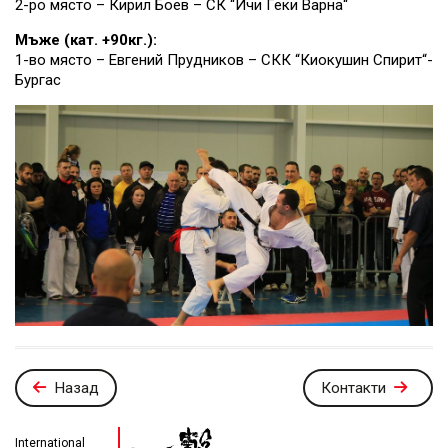
2-ро място – Кирил Боев – СК “Ичи Геки Варна“
Мъже (кат. +90кг.):
1-во място – Евгений Прудников – СКК “Киокушин Спирит“-
Бургас
Назад
Контакти
International