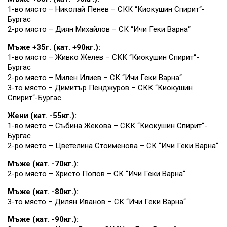
1-во място – Николай Пенев – СКК “Киокушин Спирит“-
Бургас
2-ро място – Диян Михайлов – СК “Ичи Геки Варна“
Мъже +35г. (кат. +90кг.):
1-во място – Живко Желев – СКК “Киокушин Спирит“-
Бургас
2-ро място – Милен Илиев – СК “Ичи Геки Варна“
3-то място – Димитър Пенджуров – СКК “Киокушин
Спирит“-Бургас
Жени (кат. -55кг.):
1-во място – Събина Жекова – СКК “Киокушин Спирит“-
Бургас
2-ро място – Цветелина Стоименова – СК “Ичи Геки Варна“
Мъже (кат. -70кг.):
2-ро място – Христо Попов – СК “Ичи Геки Варна“
Мъже (кат. -80кг.):
3-то място – Дилян Иванов – СК “Ичи Геки Варна“
Мъже (кат. -90кг.):