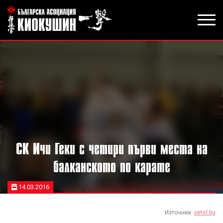
СК Ичи Геки с четири първи места на
балканското по карате
14.03.2016
Източник:
petel.bg