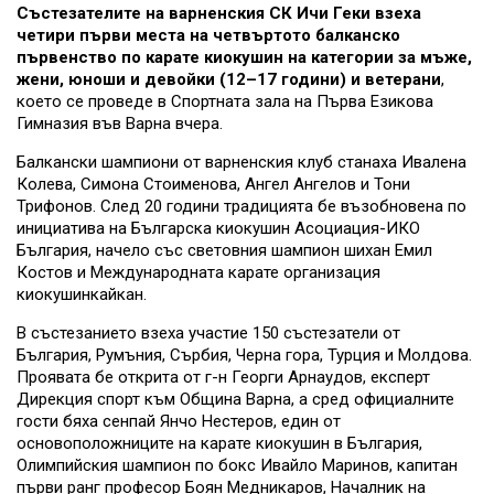
Състезателите на варненския СК Ичи Геки взеха
четири първи места на четвъртото балканско
първенство по карате киокушин на категории за мъже,
жени, юноши и девойки (12–17 години) и ветерани
,
което се проведе в Спортната зала на Първа Езикова
Гимназия във Варна вчера.
Балкански шампиони от варненския клуб станаха Ивалена
Колева, Симона Стоименова, Ангел Ангелов и Тони
Трифонов. След 20 години традицията бе възобновена по
инициатива на Българска киокушин Асоциация-ИКО
България, начело със световния шампион шихан Емил
Костов и Международната карате организация
киокушинкайкан.
В състезанието взеха участие 150 състезатели от
България, Румъния, Сърбия, Черна гора, Турция и Молдова.
Проявата бе открита от г-н Георги Арнаудов, експерт
Дирекция спорт към Община Варна, а сред официалните
гости бяха сенпай Янчо Нестеров, един от
основоположниците на карате киокушин в България,
Олимпийския шампион по бокс Ивайло Маринов, капитан
първи ранг професор Боян Медникаров, Началник на