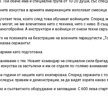
о. Той обаче има и специална група от 10-20 души, със спе
йните изкуства в армията американците използват смесица 
дготвят тези, които след това обучават войниците. Според 
о могат, не ме впечатлиха нито с техника, нито с ниво. В 
 многобройни. А инструктори и войници от онези техни свръх
о на психиката на безстрашие на военните парашутисти. „Т
 казва сержантът.
 армии като подготовка.
авняваме с тях. Новият командир на специални сили брига
 изкуства са застъпени и им се отделя по-голямо внимание”
и години от нашите като екипировка. Според сержанта с тоя
следък правим и демонстрации, за да видят хората какво
чно и съответното оборудване и заплащане. С 600 лева ста