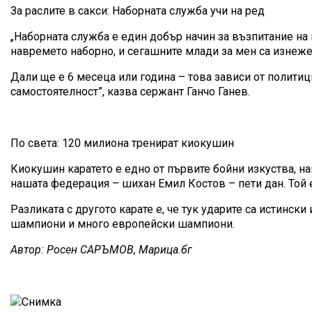
За раслите в сакси: Наборната служба учи на ред
„Наборната служба е един добър начин за възпитание на
навремето наборно, и сегашните млади за мен са изнежен
Дали ще е 6 месеца или година – това зависи от политиц
самостоятелност”, казва сержант Ганчо Ганев.
По света: 120 милиона тренират киокушин
Киокушин каратето е едно от първите бойни изкуства, н
нашата федерация – шихан Емил Костов – пети дан. Той е
Разликата с другото карате е, че тук ударите са истинс
шампиони и много европейски шампиони.
Автор: Росен САРЪМОВ, Марица.бг