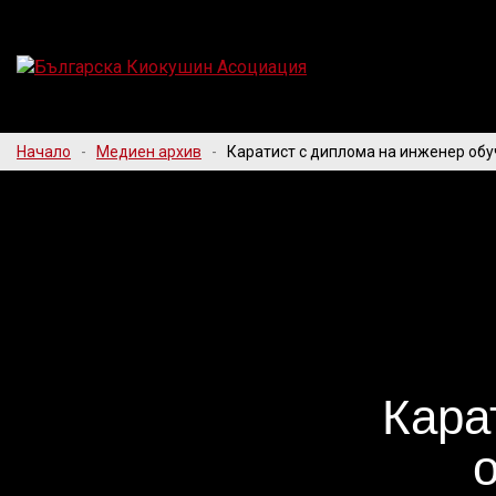
Начало
-
Медиен архив
-
Каратист с диплома на инженер обу
Кара