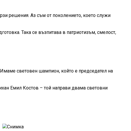
рзи решения. Аз съм от поколението, което служи
дготовка. Така се възпитава в патриотизъм, смелост,
и. Имаме световен шампион, който е председател на
 шихан Емил Костов – той направи двама световни