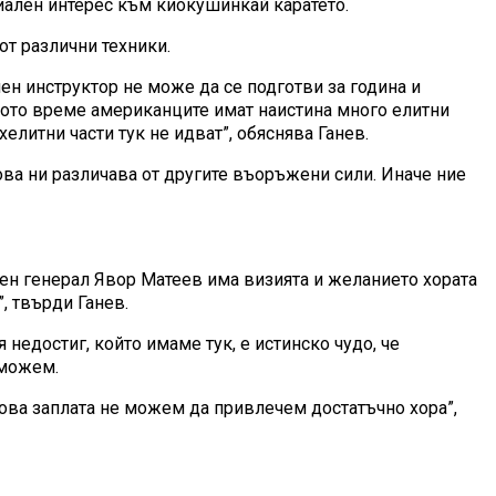
циален интерес към киокушинкай каратето.
от различни техники.
мен инструктор не може да се подготви за година и
същото време американците имат наистина много елитни
елитни части тук не идват”, обяснява Ганев.
ова ни различава от другите въоръжени сили. Иначе ние
ден генерал Явор Матеев има визията и желанието хората
, твърди Ганев.
 недостиг, който имаме тук, е истинско чудо, че
 можем.
ртова заплата не можем да привлечем достатъчно хора”,