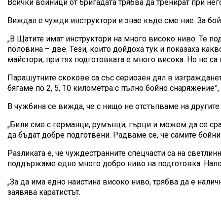
Всички войници от бригадата трябва да тренират при нег
Виждал е чужди инструктори и знае къде сме ние. За бо
„В Щатите имат инструктори на много високо ниво. Те по
половина – две. Тези, които дойдоха тук и показаха какв
майстори, при тях подготовката е много висока. Но не са
Парашутните скокове са със сериозен дял в изгражданет
бягаме по 2, 5, 10 километра с пълно бойно снаряжение”,
В чужбина се вижда, че с нищо не отстъпваме на другите
„Били сме с германци, румънци, гърци и можем да се ср
да бъдат добре подготвени. Радваме се, че самите бойни
Разликата е, че чуждестранните спецчасти са на светлинн
поддържаме едно много добро ниво на подготовка. Напо
„За да има едно наистина високо ниво, трябва да е нали
заявява каратистът.