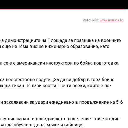
Източник:
www.marica.bg
 на демонстрациите на Площада за празника на военните
ли още не. Има висше инженерно образование, като
 се е с американски инструктори по бойна подготовка.
а неестествено подути. „За да си добър в това бойно
лна тъкан. Тя пази костта. Почти всеки, който е по-
и и закалявани за удари ежедневно в продължение на 5-6
окушин карате в пловдивското поделение. Той е и един
ват да обучават деца, мъже и войници.