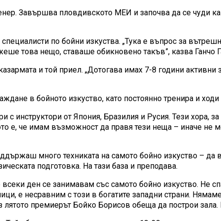
нер. Завършва пловдивското МЕИ и започва да се чуди как
специалисти по бойни изкуства. „Тука е въпрос за вътрешна
жеше това нещо, ставаше обикновено такъв”, казва Ганчо Г
зармата и той приел. „Дотогава имах 7-8 години активни з
аждане в бойното изкуство, като постоянно тренира и ходи
и с инструктори от Япония, Бразилия и Русия. Тези хора, за
ото е, че имам възможност да правя тези неща – иначе не
 поддържаш много техниката на самото бойно изкуство – да 
зическата подготовка. На тази база и преподава.
Но всеки ден се занимавам със самото бойно изкуство. Не 
ици, е несравним с този в богатите западни страни. Нямам
 лятото премиерът Бойко Борисов обеща да построи зала. Н