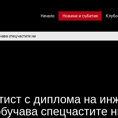
Начало
Новини и събития
Клубо
чава спецчастите ни
тист с диплома на ин
обучава спецчастите н