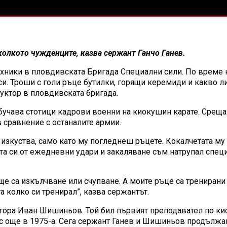
колкото чужденците, казва сержант Ганчо Ганев.
техники в пловдивската Бригада Специални сили. По време
 си. Троши с голи ръце бутилки, горящи керемиди и какво 
уктор в пловдивската бригада.
учава стотици кадрови военни на киокушин карате. Срещал
в сравнение с останалите армии.
изкуства, само като му погледнеш ръцете. Кокалчетата му с
ата си от ежедневни удари и закаляване съм натрупал специа
 ще са изкълчване или счупване. А моите ръце са трениран
а колко си тренирал”, казва сержантът.
ктора Иван Шишиньов. Той бил първият преподавател по ки
нас още в 1975-а. Сега сержант Ганев и Шишиньов продължа