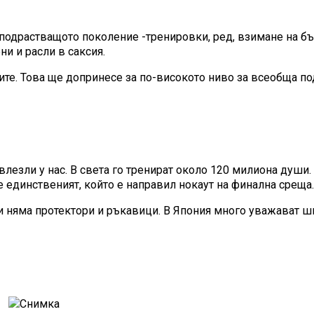
 подрастващото поколение -тренировки, ред, взимане на бъ
и и расли в саксия.
ите. Това ще допринесе за по-високото ниво за всеобща по
авлезли у нас. В света го тренират около 120 милиона душ
 единственият, който е направил нокаут на финална среща.
ки и няма протектори и ръкавици. В Япония много уважават