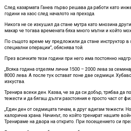
След казармата Ганев първо решава да работи като инже
години на хаос след началото на прехода.
Никога не се изкушил да стане мутра като мнозина други 
макар че тогава времената бяха много мътни и който мо
По същото време му предложили да стане инструктор в ка
специални операции”, обяснява той.
През всичките тези години при него има постоянно надгр
„Всяка година отделям лични 1500 – 2000 лева за семинар
8000 лева. А после тук остават поне две седмици. Хубав
изкуства.
Тренира всеки ден. Казва, че за да си добър, трябва да
тежести и да бягаш дълги разстояния е просто част от фи
„Един ден от седмицата тичам, в друг вдигам тежести. 
калорична храна. Начинът, по който тренират нашите войн
Тренираме на двора на открито. При посещението си през