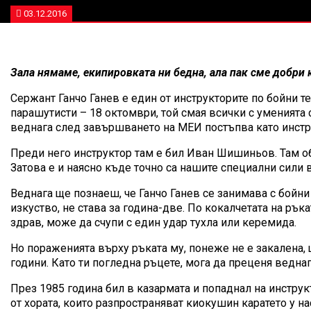
03.12.2016
Зала нямаме, екипировката ни бедна, ала пак сме добри 
Сержант Ганчо Ганев е един от инструкторите по бойни 
парашутисти – 18 октомври, той смая всички с уменията
веднага след завършването на МЕИ постъпва като инстр
Преди него инструктор там е бил Иван Шишиньов. Там об
Затова е и наясно къде точно са нашите специални сили 
Веднага ще познаеш, че Ганчо Ганев се занимава с бойни 
изкуство, не става за година-две. По кокалчетата на рък
здрав, може да счупи с един удар тухла или керемида.
Но пораженията върху ръката му, понеже не е закалена,
години. Като ти погледна ръцете, мога да преценя веднаг
През 1985 година бил в казармата и попаднал на инстру
от хората, които разпространяват киокушин каратето у 