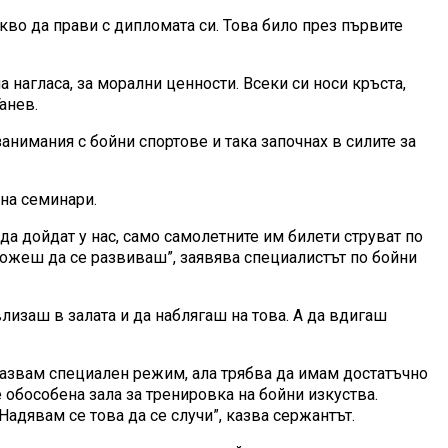
во да прави с дипломата си. Това било през първите
 нагласа, за морални ценности. Всеки си носи кръста,
анев.
анимания с бойни спортове и така започнах в силите за
 на семинари.
 да дойдат у нас, само самолетните им билети струват по
 можеш да се развиваш”, заявява специалистът по бойни
влизаш в залата и да наблягаш на това. А да вдигаш
спазвам специален режим, ала трябва да имам достатъчно
е обособена зала за тренировка на бойни изкуства.
адявам се това да се случи”, казва сержантът.