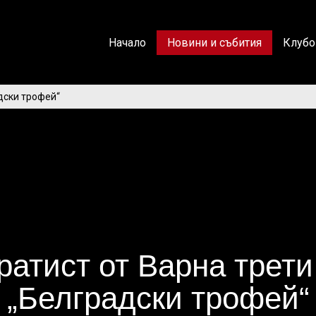
Начало
Новини и събития
Клубо
дски трофей“
ратист от Варна трети
„Белградски трофей“