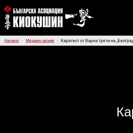
Начало
-
Медиен архив
-
Каратист от Варна трети на „Белгра
Ка