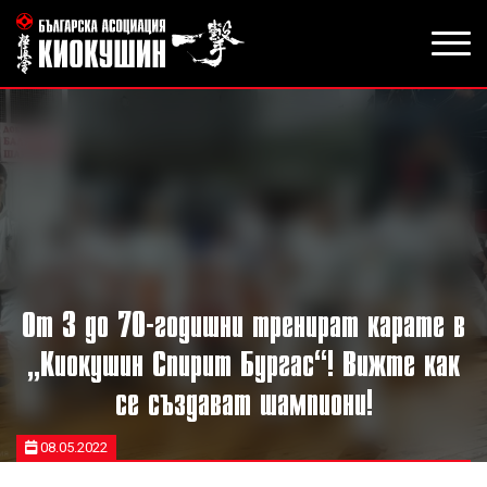
От 3 до 70-годишни тренират карате в
„Киокушин Спирит Бургас“! Вижте как
се създават шампиони!
08.05.2022