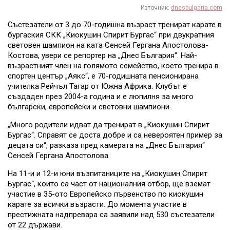
Източник:
dnesbulgaria.com
Състезатели от 3 до 70-годишна възраст тренират карате в
бургаския СКК „Киокушин Спирит Бургас“ при двукратния
световен шампион на ката Сенсей Гергана Апостолова-
Костова, увери се репортер на „Днес България“. Най-
възрастният член на голямото семейство, което тренира в
спортен център „Аякс“, е 70-годишната пенсионирана
учителка Рейчъл Тагар от Южна Африка. Клубът е
създаден през 2004-а година и е люпилня за много
български, европейски и световни шампиони.
„Много родители идват да тренират в „Киокушин Спирит
Бургас“. Справят се доста добре и са невероятен пример за
децата си“, разказа пред камерата на „Днес България“
Сенсей Гергана Апостолова.
На 11-и и 12-и юни възпитаниците на „Киокушин Спирит
Бургас“, които са част от националния отбор, ще вземат
участие в 35-ото Европейско първенство по киокушин
карате за всички възрасти. До момента участие в
престижната надпревара са заявили над 530 състезатели
от 22 държави.