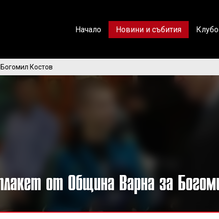
Начало
Новини и събития
Клубо
 Богомил Костов
плакет от Община Варна за Богом