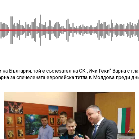
 на България. той е състезател на СК „Ичи Геки“ Варна с 
рна за спечелената европейска титла в Молдова преди дни.