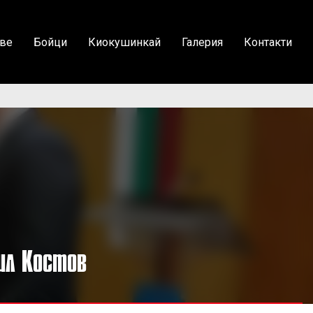
ве
Бойци
Киокушинкай
Галерия
Контакти
ил Костов