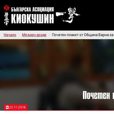
Начало
-
Медиен архив
-
Почетен плакет от Община Варна за
Почетен 
22.11.2018