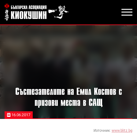
Състезателите на Емил Костов с
призови места в САЩ
16.06.2017
Източник:
www.blitz.bg