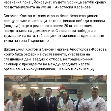
наречения приз: „Йокозуна“, където Зорница загуби срещу
представителката на Русия – Анастасия Касанова.
Богомил Костов от своя страна беше безапелационен
срещу своите съперници, като на финала победи с вазари
(нокдаун) още в редовното време 20 кг. по-тежкия
представител на домакините. С тази своя победа и с
трумфа си на ката, той защити от миналата година своите
титли на това Първенство.
Шихан Емил Костов и Сенсей Гергана Апостолова-Костова,
които бяха рефери на състезанието, участваха на
следващия ден, заедно с отбора, на традиционния
семинар с президента на международната карате
организация киокушинкайкан – Канчо Шокей Мациу.