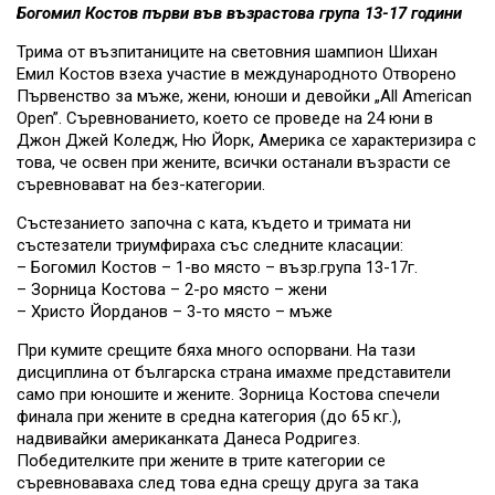
Богомил Костов първи във възрастова група 13-17 години
Трима от възпитаниците на световния шампион Шихан
Емил Костов взеха участие в международното Отворено
Първенство за мъже, жени, юноши и девойки „All American
Open”. Съревнованието, което се проведе на 24 юни в
Джон Джей Коледж, Ню Йорк, Америка се характеризира с
това, че освен при жените, всички останали възрасти се
съревновават на без-категории.
Състезанието започна с ката, където и тримата ни
състезатели триумфираха със следните класации:
– Богомил Костов – 1-во място – възр.група 13-17г.
– Зорница Костова – 2-ро място – жени
– Христо Йорданов – 3-то място – мъже
При кумите срещите бяха много оспорвани. На тази
дисциплина от българска страна имахме представители
само при юношите и жените. Зорница Костова спечели
финала при жените в средна категория (до 65 кг.),
надвивайки американката Данеса Родригез.
Победителките при жените в трите категории се
съревноваваха след това една срещу друга за така