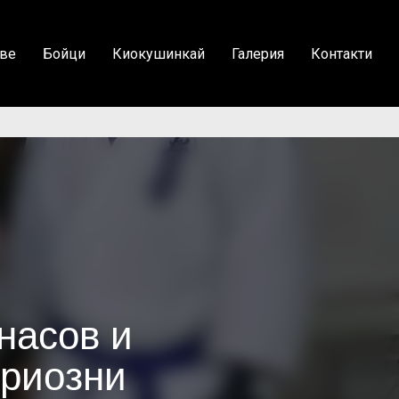
ве
Бойци
Киокушинкай
Галерия
Контакти
насов и
ериозни