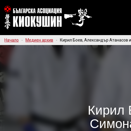
Начало
-
Медиен архив
-
Кирил Боев, Александър Атанасов 
Кирил 
Симона