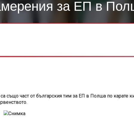
амерения за ЕП в Пол
а също част от българския тим за ЕП в Полша по карате ки
ървенството.