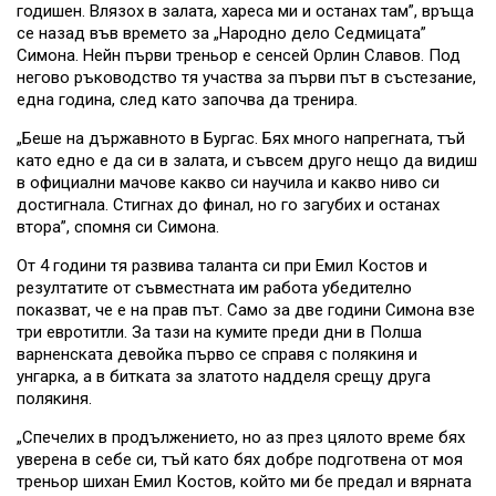
годишен. Влязох в залата, хареса ми и останах там”, връща
се назад във времето за „Народно дело Седмицата”
Симона. Нейн първи треньор е сенсей Орлин Славов. Под
негово ръководство тя участва за първи път в състезание,
една година, след като започва да тренира.
„Беше на държавното в Бургас. Бях много напрегната, тъй
като едно е да си в залата, и съвсем друго нещо да видиш
в официални мачове какво си научила и какво ниво си
достигнала. Стигнах до финал, но го загубих и останах
втора”, спомня си Симона.
От 4 години тя развива таланта си при Емил Костов и
резултатите от съвместната им работа убедително
показват, че е на прав път. Само за две години Симона взе
три евротитли. За тази на кумите преди дни в Полша
варненската девойка първо се справя с полякиня и
унгарка, а в битката за златото надделя срещу друга
полякиня.
„Спечелих в продължението, но аз през цялото време бях
уверена в себе си, тъй като бях добре подготвена от моя
треньор шихан Емил Костов, който ми бе предал и вярната