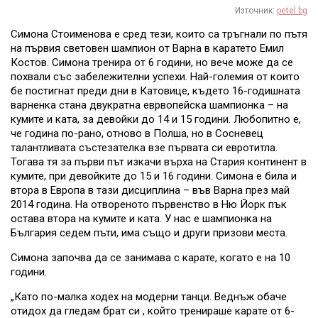
Източник:
petel.bg
Симона Стоименова е сред тези, които са тръгнали по пътя
на първия световен шампион от Варна в каратето Емил
Костов. Симона тренира от 6 години, но вече може да се
похвали със забележителни успехи. Най-големия от които
бе постигнат преди дни в Катовице, където 16-годишната
варненка стана двукратна еврвопейска шампионка – на
кумите и ката, за девойки до 14 и 15 години. Любопитно е,
че година по-рано, отново в Полша, но в Сосневец
талантливата състезателка взе първата си евротитла.
Тогава тя за първи път изкачи върха на Стария континент в
кумите, при девойките до 15 и 16 години. Симона е била и
втора в Европа в тази дисциплина – във Варна през май
2014 година. На отвореното първенство в Ню Йорк пък
остава втора на кумите и ката. У нас е шампионка на
България седем пъти, има също и други призови места.
Симона започва да се занимава с карате, когато е на 10
години.
„Като по-малка ходех на модерни танци. Веднъж обаче
отидох да гледам брат си , който тренираше карате от 6-