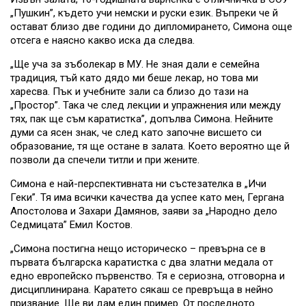
„Пушкин”, където учи немски и руски език. Въпреки че й
остават близо две години до дипломирането, Симона още
отсега е наясно какво иска да следва.
„Ще уча за зъболекар в МУ. Не зная дали е семейна
традиция, тъй като дядо ми беше лекар, но това ми
харесва. Пък и учебните зали са близо до тази на
„Простор”. Така че след лекции и упражнения или между
тях, пак ще съм каратистка”, допълва Симона. Нейните
думи са ясен знак, че след като започне висшето си
образование, тя ще остане в залата. Което вероятно ще й
позволи да спечели титли и при жените.
Симона е най-перспективната ни състезателка в „Ичи
Геки”. Тя има всички качества да успее като мен, Гергана
Апостолова и Захари Дамянов, заяви за „Народно дело
Седмицата” Емил Костов.
„Симона постигна нещо историческо – превърна се в
първата българска каратистка с два златни медала от
едно европейско първенство. Тя е сериозна, отговорна и
дисциплинирана. Каратето сякаш се превръща в нейно
призвание. Ще ви дам един пример. От последното