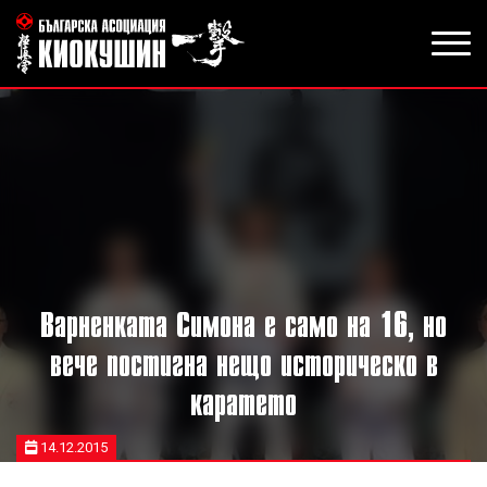
Варненката Симона е само на 16, но
вече постигна нещо историческо в
каратето
14.12.2015