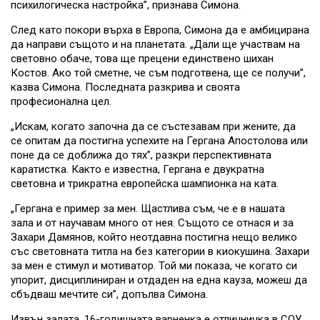
психилогическа настройка”, признава Симона.
След като покори върха в Европа, Симона да е амбицирана
да направи същото и на планетата. „Дали ще участвам на
световно обаче, това ще прецени единствено шихан
Костов. Ако той сметне, че съм подготвена, ще се получи”,
казва Симона. Последната разкрива и своята
професионална цел.
„Искам, когато започна да се състезавам при жените, да
се опитам да постигна успехите на Гергана Апостолова или
поне да се доближа до тях”, разкри перспективната
каратистка. Както е известна, Гергана е двукратна
световна и трикратна европейска шампионка на ката.
„Гергана е пример за мен. Щастлива съм, че е в нашата
зала и от научавам много от нея. Същото се отнася и за
Захари Дамянов, който неотдавна постигна нещо велико
със световната титла на без категории в киокушина. Захари
за мен е стимул и мотиватор. Той ми показа, че когато си
упорит, дисциплиниран и отдаден на една кауза, можеш да
сбъдваш мечтите си”, допълва Симона.
Извън залата, 16-годишната варненка е отличничка в СОУ