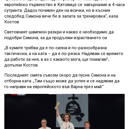
европейско първенство в Катовице се завърнахме в 4 часа
сутринта. Дадох почивен ден на всички, но в късния
следобед Симона вече бе в залата за тренировка”, каза
Костов.
Световният шампион разкри и какво е необходимо да
подобри Симона, за да продължи израстването си.
„В кумите трябва да е по-силна и по-разнообразна
тактически, а на ката – да е по-рязка. Надявам се времето
да работи за нея, а аз с каквото мога, ще помагам”,
допълни Костов.
Последният смята съвсем скоро да пусне Симона и на
отборна ката: „Там също може да успее и се надявам да
го направи на европейското във Варна през май.”