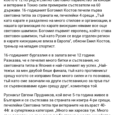
което е 12 по ред и Елитно световно първенство за юноши
и ветерани в Токио сили премерили състезатели на 60
държави. 16-годишният Богомил Костов печели първа
световна титла за страната ни, печелейки 4 срещи. „Тъй
като карате е разделено на много стилове и организации, в
нашата организация по карате виокушин нямаме все още
световен шампион. Богомил първият европеец, който става
световен шампион, тъй като Русия се води отделен регион
в карате киокушин,не влиза в Европа”, обясни Емил Костов,
треньор на младия спортист.
16-годишният бургазлия е в залата вече 12 години.
Разказва, че е печелил много битки и състезания, но
световната титла в Япония е най-големият му успех. „Най-
тежък за мен двубой беше финала, тъй като противникът
срещу когото се изправих беше много силен и го познавах,
тъй като сме засичали на други състезания,но за пръв път
се съревноваваме един срещу друг’, коментира той.
Руснакът Евгени Прудников, кой вече 5-та година живее в
България и се състезава за страната ни изигра 4-ри срещи,
печелейки Световна титла при ветераните на възраст 40-
44г. в супертежка категория. „Много ми харесва тук. Много