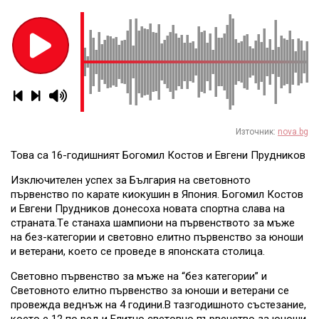
Източник:
nova.bg
Това са 16-годишният Богомил Костов и Евгени Прудников
Изключителен успех за България на световното
първенство по карате киокушин в Япония. Богомил Костов
и Евгени Прудников донесоха новата спортна слава на
страната.Тe станаха шампиони на първенството за мъже
на без-категории и световно елитно първенство за юноши
и ветерани, което се проведе в японската столица.
Световно първенство за мъже на “без категории” и
Световното елитно първенство за юноши и ветерани се
провежда веднъж на 4 години.В тазгодишното състезание,