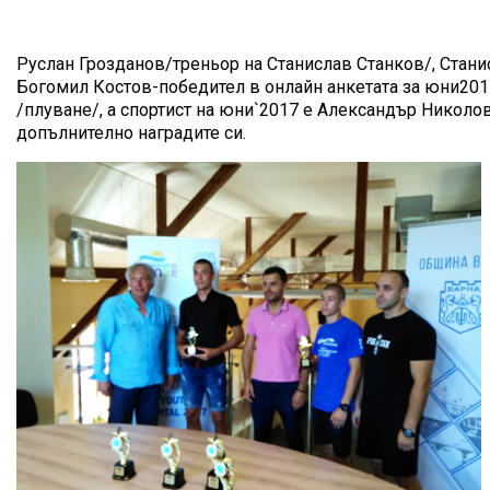
Руслан Грозданов/треньор на Станислав Станков/, Стани
Богомил Костов-победител в онлайн анкетата за юни2017
/плуване/, а спортист на юни`2017 е Александър Николов
допълнително наградите си.