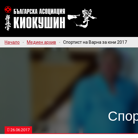
Начало
-
Медиен архив
-
Спортист на Варна за юни 2017
Спор
26.06.2017