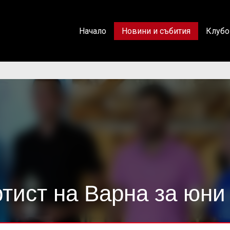
Начало
Новини и събития
Клубо
тист на Варна за юни