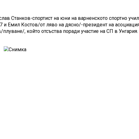
слав Станков-спортист на юни на варненското спортно учи
 и Емил Костов/от ляво на дясно/-президент на асоциация
/плуване/, който отсъства поради участие на СП в Унгария