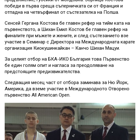
победи в първа среща съперничката си от Франция и
отпадна на четвърфинал от състезателка на Полша.
Сенсей Гергана Костова бе главен рефер на тийм ката на
първенството, а Шихан Емил Костов бе главен рефер на
финалите при мъжете и жените, и след състезанието взе
участие в Семинар с Директора на Международната карате
организация Киокушинкайкан – Канчо Шихан Мацуи.
За целият отбор на БКА-ИКО България това Първенство
бе един голям опит и нагласа за преодоляване на
предстоящите предизвикателства.
Следващия месец част от отбора заминава за Ню Йорк,
Америка, да вземе участие в Международното Отворено
първенство All American Open.