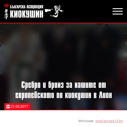
Сребро и бронз за нашите от
европейското по киокушин в Лион
23.05.2017
Източник:
www.burgas24.bg