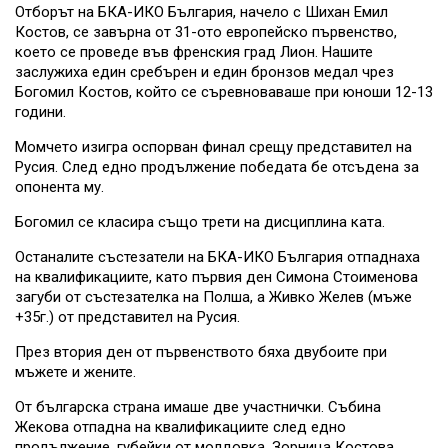
Отборът на БКА-ИКО България, начело с Шихан Емил
Костов, се завърна от 31-ото европейско първенство,
което се проведе във френския град Лион. Нашите
заслужиха един сребърен и един бронзов медал чрез
Богомил Костов, който се съревноваваше при юноши 12-13
години.
Момчето изигра оспорван финал срещу представител на
Русия. След едно продължение победата бе отсъдена за
опонента му.
Богомил се класира също трети на дисциплина ката.
Останалите състезатели на БКА-ИКО България отпаднаха
на квалификациите, като първия ден Симона Стоименова
загуби от състезателка на Полша, а Живко Желев (мъже
+35г.) от представител на Русия.
През втория ден от първенството бяха двубоите при
мъжете и жените.
От българска страна имаше две участнички. Събина
Жекова отпадна на квалификациите след едно
продължение, губейки от молдовка. Зорница Костова