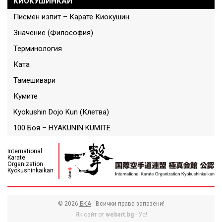
КИОКУШИНКАЙ
Писмен изпит – Карате Киокушин
Значение (Философия)
Терминология
Ката
Тамешивари
Кумите
Kyokushin Dojo Kun (Клетва)
100 Боя – HYAKUNIN KUMITE
International
Karate
Organization
Kyokushinkaikan
© 2026
БКА
- Всички права запазени!
Як сайт от
webart.bg
- Ус!