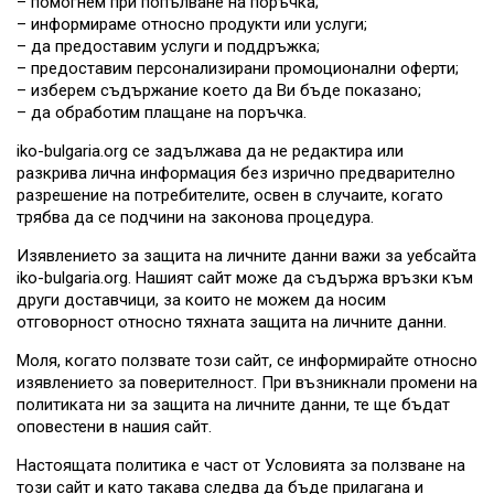
– помогнем при попълване на поръчка;
– информираме относно продукти или услуги;
– да предоставим услуги и поддръжка;
– предоставим персонализирани промоционални оферти;
– изберем съдържание което да Ви бъде показано;
– да обработим плащане на поръчка.
iko-bulgaria.org се задължава да не редактира или
разкрива лична информация без изрично предварително
разрешение на потребителите, освен в случаите, когато
трябва да се подчини на законова процедура.
Изявлението за защита на личните данни важи за уебсайта
iko-bulgaria.org. Нашият сайт може да съдържа връзки към
други доставчици, за които не можем да носим
отговорност относно тяхната защита на личните данни.
Моля, когато ползвате този сайт, се информирайте относно
изявлението за поверителност. При възникнали промени на
политиката ни за защита на личните данни, те ще бъдат
оповестени в нашия сайт.
Настоящата политика е част от Условията за ползване на
този сайт и като такава следва да бъде прилагана и