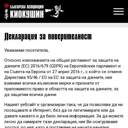
Декларация за поверителност
Уважаеми посетители,
Относно изискванията на общия регламент за защита на
данните (ЕС) 2016/679 (GDPR) на Европейския парламент и
на Съвета на Европа от 27 април 2016 г., с който се отменя
Директива 95/46 / ЕО на ЕС за защита на данните, ние
взимаме всички възможни мерки и признати от
приложимото право в областта на защита на данните, за
да защитим всички данни.
Нашият уебсайт е организиран така, че да позволява да ни
посещавате в Интернет, без да се легитимирате или да
давате каквато и да било лична информация. За да можете
лесно да намирате тази декларация, ние Ви осигуряваме
достъп до нея, като я поставяме на нашата начална