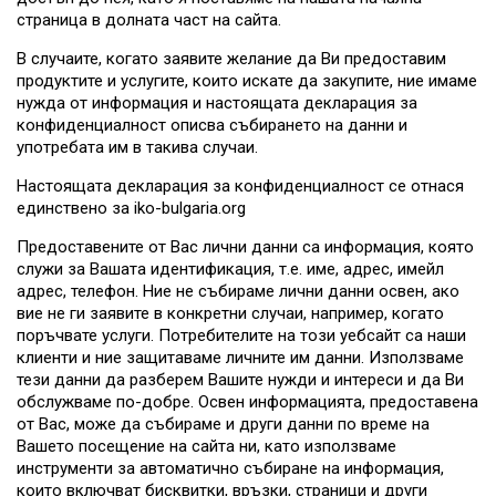
страница в долната част на сайта.
В случаите, когато заявите желание да Ви предоставим
продуктите и услугите, които искате да закупите, ние имаме
нужда от информация и настоящата декларация за
конфиденциалност описва събирането на данни и
употребата им в такива случаи.
Настоящата декларация за конфиденциалност се отнася
единствено за iko-bulgaria.org
Предоставените от Вас лични данни са информация, която
служи за Вашата идентификация, т.е. име, адрес, имейл
адрес, телефон. Ние не събираме лични данни освен, ако
вие не ги заявите в конкретни случаи, например, когато
поръчвате услуги. Потребителите на този уебсайт са наши
клиенти и ние защитаваме личните им данни. Използваме
тези данни да разберем Вашите нужди и интереси и да Ви
обслужваме по-добре. Освен информацията, предоставена
от Вас, може да събираме и други данни по време на
Вашето посещение на сайта ни, като използваме
инструменти за автоматично събиране на информация,
които включват бисквитки, връзки, страници и други