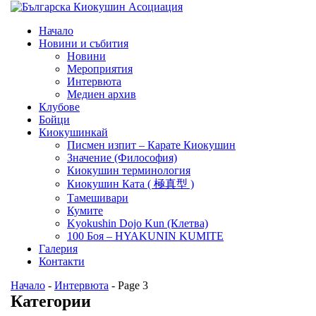
Начало
Новини и събития
Новини
Мероприятия
Интервюта
Медиен архив
Клубове
Бойци
Киокушинкай
Писмен изпит – Карате Киокушин
Значение (Философия)
Киокушин терминология
Киокушин Ката ( 極真型 )
Тамешивари
Кумите
Kyokushin Dojo Kun (Клетва)
100 Боя – HYAKUNIN KUMITE
Галерия
Контакти
Начало
-
Интервюта
-
Page 3
Категории