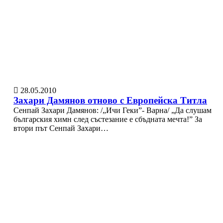
28.05.2010
Захари Дамянов отново с Европейска Титла
Сенпай Захари Дамянов: /„Ичи Геки”- Варна/ „Да слушам
българския химн след състезание е сбъдната мечта!” За
втори път Сенпай Захари…