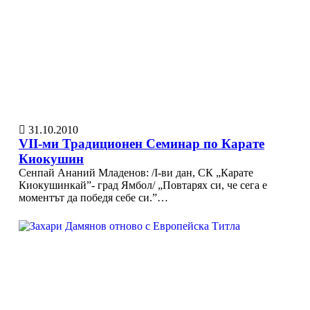
31.10.2010
VII-ми Традиционен Семинар по Карате
Киокушин
Сенпай Ананий Младенов: /I-ви дан, СК „Карате
Киокушинкай”- град Ямбол/ „Повтарях си, че сега е
моментът да победя себе си.”…