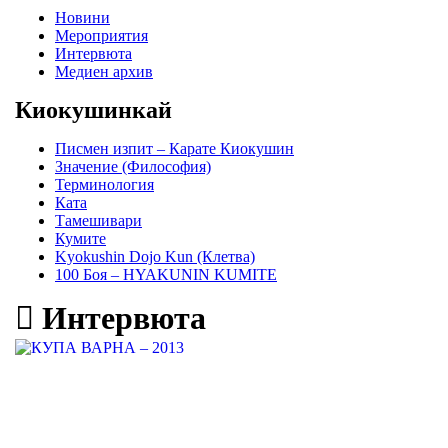
Новини
Мероприятия
Интервюта
Медиен архив
Киокушинкай
Писмен изпит – Карате Киокушин
Значение (Философия)
Терминология
Ката
Тамешивари
Кумите
Kyokushin Dojo Kun (Клетва)
100 Боя – HYAKUNIN KUMITE
Интервюта