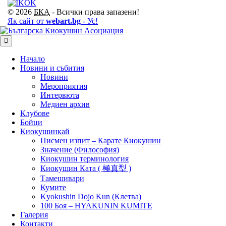
© 2026
БКА
- Всички права запазени!
Як сайт от
webart.bg
- Ус!
Начало
Новини и събития
Новини
Мероприятия
Интервюта
Медиен архив
Клубове
Бойци
Киокушинкай
Писмен изпит – Карате Киокушин
Значение (Философия)
Киокушин терминология
Киокушин Ката ( 極真型 )
Тамешивари
Кумите
Kyokushin Dojo Kun (Клетва)
100 Боя – HYAKUNIN KUMITE
Галерия
Контакти