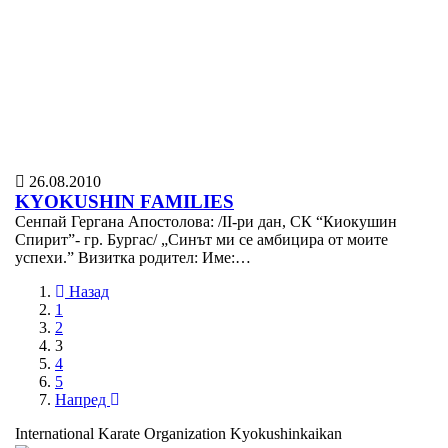
26.08.2010
KYOKUSHIN FAMILIES
Сенпай Гергана Апостолова: /II-ри дан, СК “Киокушин
Спирит”- гр. Бургас/ „Синът ми се амбицира от моите
успехи.” Визитка родител: Име:…
Назад
1
2
3
4
5
Напред
International Karate Organization Kyokushinkaikan