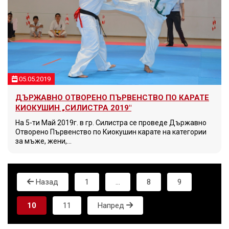
05.05.2019
ДЪРЖАВНО ОТВОРЕНО ПЪРВЕНСТВО ПО КАРАТЕ
КИОКУШИН „СИЛИСТРА 2019″
На 5-ти Май 2019г. в гр. Силистра се проведе Държавно
Отворено Първенство по Киокушин карате на категории
за мъже, жени,…
Назад
1
…
8
9
10
11
Напред